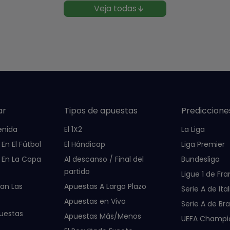
Veja todas
ar
Tipos de apuestas
Prediccione
enida
El 1X2
La Liga
n El Fútbol
El Hándicap
Liga Premier
 En La Copa
Al descanso / Final del
Bundesliga
partido
Ligue 1 de Fra
an Las
Apuestas A Largo Plazo
Serie A de Ital
Apuestas en Vivo
Serie A de Bra
puestas
Apuestas Más/Menos
UEFA Champi