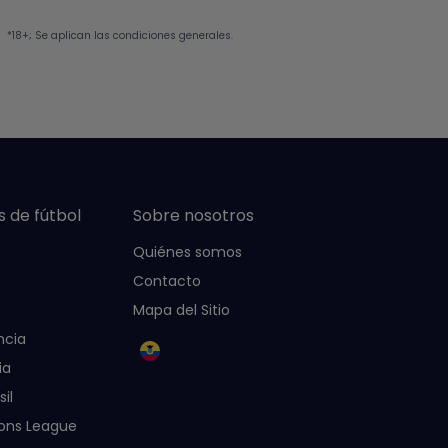
*18+; Se aplican las condiciones generales.
s de fútbol
Sobre nosotros
Quiénes somos
Contacto
Mapa del Sitio
ncia
ia
sil
ons League