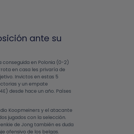
osición ante su
ria conseguida en Polonia (0-2)
rota en casa les privaría de
etivo. Invictos en estas 5
 victorias y un empate
 4E) desde hace un año. Países
medio Koopmeiners y el atacante
dos jugados con la selección.
Frenkie de Jong también es duda
uje ofensivo de los belgas.