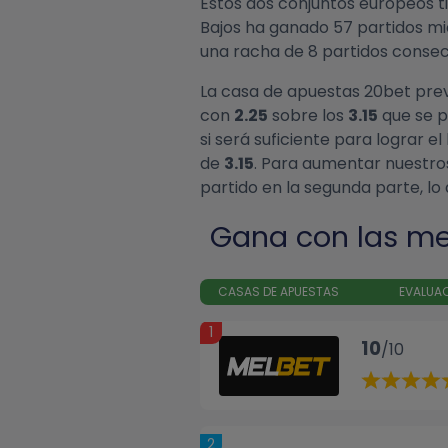
Estos dos conjuntos europeos t
Bajos ha ganado 57 partidos mi
una racha de 8 partidos consecu
La casa de apuestas 20bet prevé
con
2.25
sobre los
3.15
que se p
si será suficiente para lograr e
de
3.15
. Para aumentar nuestros
partido en la segunda parte, lo
Gana con las me
CASAS DE APUESTAS
EVALUA
1
10
/10
2