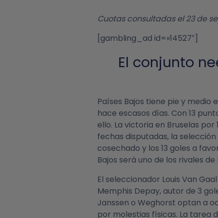
Cuotas consultadas el 23 de s
[gambling_ad id=»14527″]
El conjunto ne
Países Bajos tiene pie y medio e
hace escasos días. Con 13 punto
ello. La victoria en Bruselas po
fechas disputadas, la selección 
cosechado y los 13 goles a favo
Bajos será uno de los rivales de l
El seleccionador Louis Van Gaa
Memphis Depay, autor de 3 goles
Janssen o Weghorst optan a ocu
por molestias físicas. La tarea 