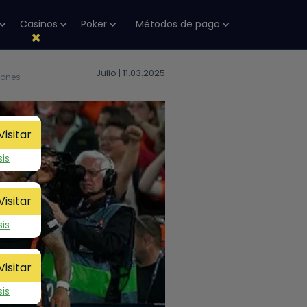
Casinos
Poker
Métodos de pago
×
Julio | 11.03.2025
iones
Visitar
sis
Visitar
sis
Visitar
sis