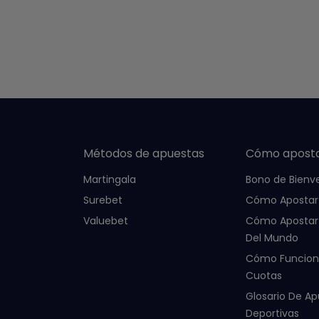
Métodos de apuestas
Cómo apost
Martingala
Bono de Bienv
Surebet
Cómo Apostar E
Valuebet
Cómo Apostar
Del Mundo
Cómo Funcion
Cuotas
Glosario De A
Deportivas