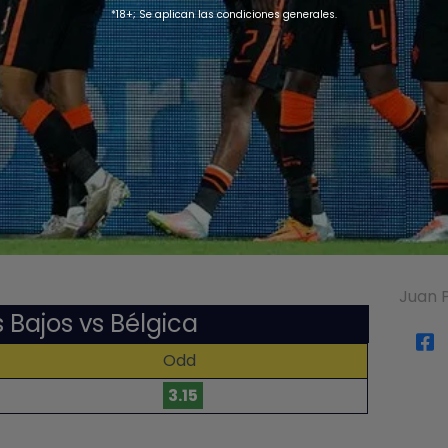
*18+; Se aplican las condiciones generales.
Juan 
 Bajos vs Bélgica
Odd
3.15