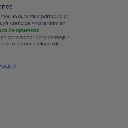
iones
nemos un auténtico partidazo en
 Cruyff Arena de Amsterdam en
sas de apuestas
den aprovechar para conseguir
ejores recomendaciones de
League