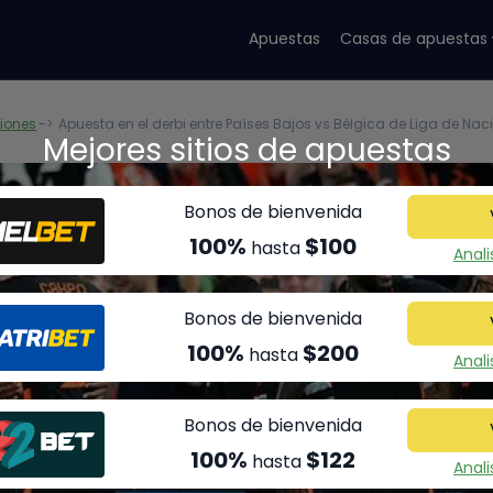
Apuestas
Casas de apuestas
ciones
Apuesta en el derbi entre Países Bajos vs Bélgica de Liga de Nac
Mejores sitios de apuestas
Bonos de bienvenida
100%
$100
hasta
Anali
Bonos de bienvenida
100%
$200
hasta
Anali
Bonos de bienvenida
100%
$122
hasta
Anali