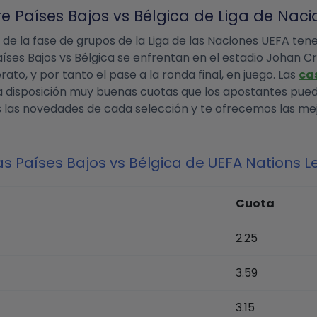
re Países Bajos vs Bélgica de Liga de Nac
s de la fase de grupos de la Liga de las Naciones UEFA te
Países Bajos vs Bélgica se enfrentan en el estadio Johan
rato, y por tanto el pase a la ronda final, en juego. Las
ca
 disposición muy buenas cuotas que los apostantes pue
 las novedades de cada selección y te ofrecemos las m
s Países Bajos vs Bélgica de UEFA Nations 
Cuota
2.25
3.59
3.15