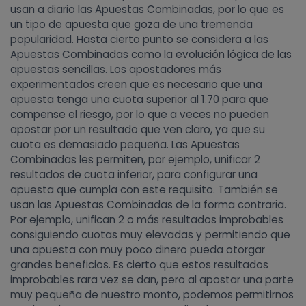
usan a diario las Apuestas Combinadas, por lo que es
un tipo de apuesta que goza de una tremenda
popularidad. Hasta cierto punto se considera a las
Apuestas Combinadas como la evolución lógica de las
apuestas sencillas. Los apostadores más
experimentados creen que es necesario que una
apuesta tenga una cuota superior al 1.70 para que
compense el riesgo, por lo que a veces no pueden
apostar por un resultado que ven claro, ya que su
cuota es demasiado pequeña. Las Apuestas
Combinadas les permiten, por ejemplo, unificar 2
resultados de cuota inferior, para configurar una
apuesta que cumpla con este requisito. También se
usan las Apuestas Combinadas de la forma contraria.
Por ejemplo, unifican 2 o más resultados improbables
consiguiendo cuotas muy elevadas y permitiendo que
una apuesta con muy poco dinero pueda otorgar
grandes beneficios. Es cierto que estos resultados
improbables rara vez se dan, pero al apostar una parte
muy pequeña de nuestro monto, podemos permitirnos