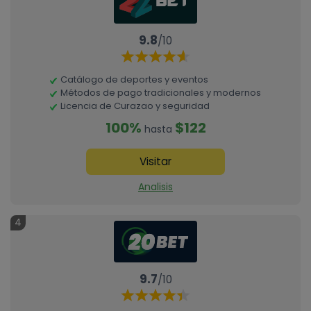
9.8
/10
Catálogo de deportes y eventos
Métodos de pago tradicionales y modernos
Licencia de Curazao y seguridad
100%
$122
hasta
Visitar
Analisis
4
9.7
/10