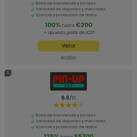
Bono de bienvenida y torneos
Variedad de deportes y mercados
Licencia y protección de datos
100%
€200
hasta
+ apuesta gratis de €20
Visitar
Analisis
5
9.6
/10
Bono de bienvenida y torneos
Variedad de deportes y mercados
Licencia y protección de datos
125%
$5300