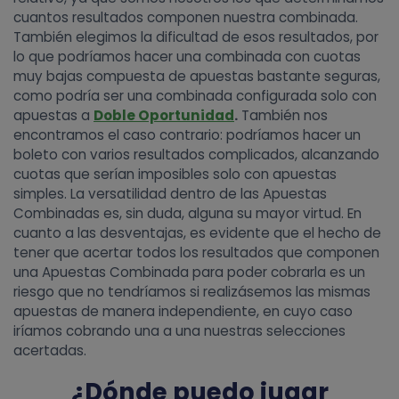
cuantos resultados componen nuestra combinada.
También elegimos la dificultad de esos resultados, por
lo que podríamos hacer una combinada con cuotas
muy bajas compuesta de apuestas bastante seguras,
como podría ser una combinada configurada solo con
apuestas a
Doble Oportunidad
.
También nos
encontramos el caso contrario: podríamos hacer un
boleto con varios resultados complicados, alcanzando
cuotas que serían imposibles solo con apuestas
simples. La versatilidad dentro de las Apuestas
Combinadas es, sin duda, alguna su mayor virtud. En
cuanto a las desventajas, es evidente que el hecho de
tener que acertar todos los resultados que componen
una Apuestas Combinada para poder cobrarla es un
riesgo que no tendríamos si realizásemos las mismas
apuestas de manera independiente, en cuyo caso
iríamos cobrando una a una nuestras selecciones
acertadas.
¿Dónde puedo jugar