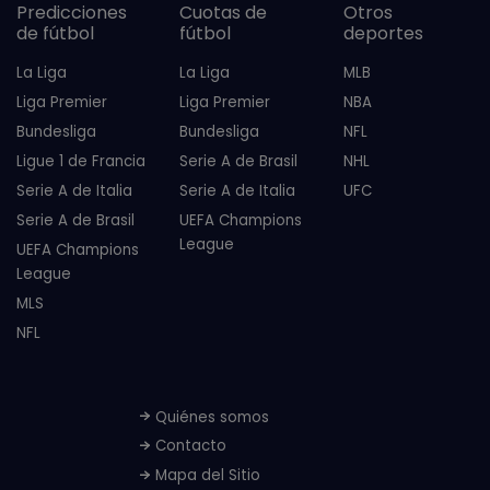
Predicciones
Cuotas de
Otros
de fútbol
fútbol
deportes
La Liga
La Liga
MLB
Liga Premier
Liga Premier
NBA
Bundesliga
Bundesliga
NFL
Ligue 1 de Francia
Serie A de Brasil
NHL
Serie A de Italia
Serie A de Italia
UFC
Serie A de Brasil
UEFA Champions
League
UEFA Champions
League
MLS
NFL
Quiénes somos
Contacto
Mapa del Sitio