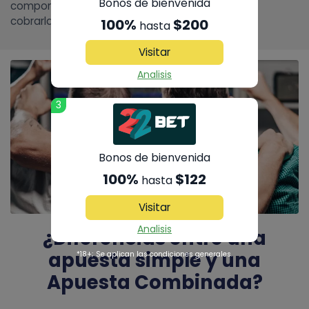
Bonos de bienvenida
compone una Apuesta Combinada para poder
cobrarla.
100%
$200
hasta
Visitar
Analisis
3
Bonos de bienvenida
100%
$122
hasta
Visitar
Analisis
¿Diferencias entre una
apuesta simple y una
*18+; Se aplican las condiciones generales.
Apuesta Combinada?