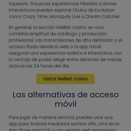
Squeeze. Si buscas experiencias híbridas o shows
interactivos puedes explorar títulos de Evolution
como Crazy Time, Monopoly Live o Dream Catcher.
En general, la sección MelBet casino en vivo
combina amplitud de catálogo y producción
profesional. Las transmisiones de alta definición y el
acceso fluido desde la web o la app móvil
aseguran una experiencia realista e interactiva, con
la ventaja de poder elegir entre decenas de mesas
activas las 24 horas del día.
Visitar MelBet casino
Las alternativas de acceso
móvil
Para jugar de manera remota, puedes usar una
app para Android mediante archivo APK, otra en la
App Store para iOS y una versión web responsiva