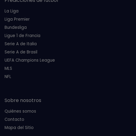
Predicciones de fútbol
La Liga
Liga Premier
Bundesliga
Ligue 1 de Francia
Serie A de Italia
Serie A de Brasil
UEFA Champions League
MLS
NFL
Sobre nosotros
Quiénes somos
Contacto
Mapa del Sitio