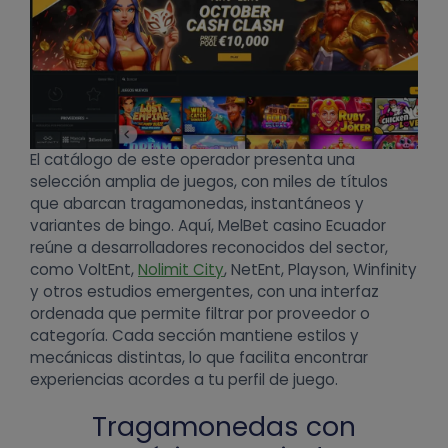
El catálogo de este operador presenta una
selección amplia de juegos, con miles de títulos
que abarcan tragamonedas, instantáneos y
variantes de bingo. Aquí, MelBet casino Ecuador
reúne a desarrolladores reconocidos del sector,
como VoltEnt,
Nolimit City
, NetEnt, Playson, Winfinity
y otros estudios emergentes, con una interfaz
ordenada que permite filtrar por proveedor o
categoría. Cada sección mantiene estilos y
mecánicas distintas, lo que facilita encontrar
experiencias acordes a tu perfil de juego.
Tragamonedas con