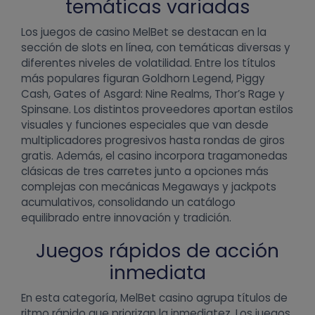
temáticas variadas
Los juegos de casino MelBet se destacan en la
sección de slots en línea, con temáticas diversas y
diferentes niveles de volatilidad. Entre los títulos
más populares figuran Goldhorn Legend, Piggy
Cash, Gates of Asgard: Nine Realms, Thor’s Rage y
Spinsane. Los distintos proveedores aportan estilos
visuales y funciones especiales que van desde
multiplicadores progresivos hasta rondas de giros
gratis. Además, el casino incorpora tragamonedas
clásicas de tres carretes junto a opciones más
complejas con mecánicas Megaways y jackpots
acumulativos, consolidando un catálogo
equilibrado entre innovación y tradición.
Juegos rápidos de acción
inmediata
En esta categoría, MelBet casino agrupa títulos de
ritmo rápido que priorizan la inmediatez. Los juegos