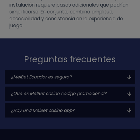
instalación requiere pasos adicionales que podrían
simplificarse. En conjunto, combina amplitud,
accesibilidad y consistencia en la experiencia de
juego.
Preguntas frecuentes
¿MelBet Ecuador es seguro?
¿Qué es MelBet casino código promocional?
¿Hay una MelBet casino app?