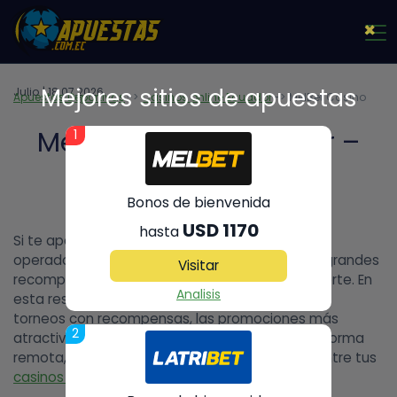
×
Mejores sitios de apuestas
Julio | 18.07.2026
Apuestas Deportivas
Casinos online Ecuador
MelBet Casino
MelBet casino Ecuador –
1
Descubre un amplio
universo de juegos
Bonos de bienvenida
USD 1170
hasta
Si te apasionan los juegos en línea y buscas un
operador que combine variedad, dinamismo y grandes
Visitar
recompensas,
MelBet casino
puede sorprenderte. En
Analisis
esta reseña exploraremos a fondo su catálogo,
torneos con recompensas, las promociones más
2
atractivas y la experiencia móvil para jugar de forma
remota, para que decidas si merece un lugar entre tus
casinos online
favoritos.