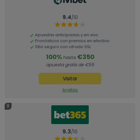
9.4
/10
Apuestas anticipadas y en vivo
Pronósticos con premios en efectivo
Sitio seguro con cifrado SSL
100%
€350
hasta
apuesta gratis de €55
Visitar
Analisis
8
9.3
/10