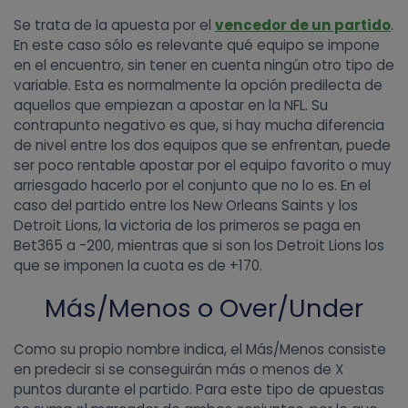
Se trata de la apuesta por el
vencedor de un partido
.
En este caso sólo es relevante qué equipo se impone
en el encuentro, sin tener en cuenta ningún otro tipo de
variable. Esta es normalmente la opción predilecta de
aquellos que empiezan a apostar en la NFL. Su
contrapunto negativo es que, si hay mucha diferencia
de nivel entre los dos equipos que se enfrentan, puede
ser poco rentable apostar por el equipo favorito o muy
arriesgado hacerlo por el conjunto que no lo es. En el
caso del partido entre los New Orleans Saints y los
Detroit Lions, la victoria de los primeros se paga en
Bet365 a -200, mientras que si son los Detroit Lions los
que se imponen la cuota es de +170.
Más/Menos o Over/Under
Como su propio nombre indica, el Más/Menos consiste
en predecir si se conseguirán más o menos de X
puntos durante el partido. Para este tipo de apuestas