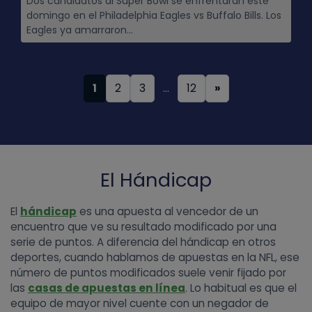
Dos candidatos al Super Bowl se enfrentarán este
domingo en el Philadelphia Eagles vs Buffalo Bills. Los
Eagles ya amarraron...
1
2
3
…
12
»
El Hándicap
El
hándicap
es una apuesta al vencedor de un
encuentro que ve su resultado modificado por una
serie de puntos. A diferencia del hándicap en otros
deportes, cuando hablamos de apuestas en la NFL, ese
número de puntos modificados suele venir fijado por
las
casas de apuestas en línea
. Lo habitual es que el
equipo de mayor nivel cuente con un negador de