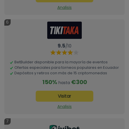
Analisis
6
9.5
/10
BetBuilder disponible para la mayoría de eventos
Ofertas especiales para torneos populares en Ecuador
Depósitos y retiros con más de 15 criptomonedas
150%
€300
hasta
Visitar
Analisis
7