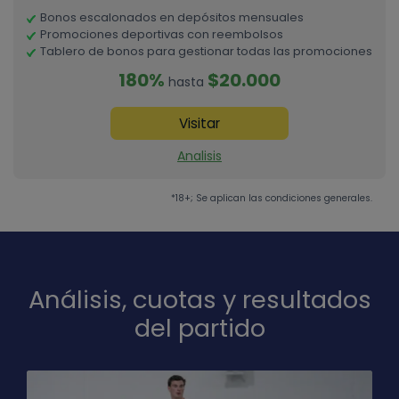
Bonos escalonados en depósitos mensuales
Promociones deportivas con reembolsos
Tablero de bonos para gestionar todas las promociones
180%
$20.000
hasta
Visitar
Analisis
*18+; Se aplican las condiciones generales.
Análisis, cuotas y resultados
del partido