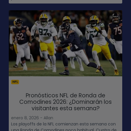
NFL
Pronósticos NFL de Ronda de
Comodines 2026: ¿Dominarán los
visitantes esta semana?
enero 8, 2026 - Allan
Los playoffs de la NFL comienzan esta semana con
una Ronda de Comodines poco habitual. Cuatro de