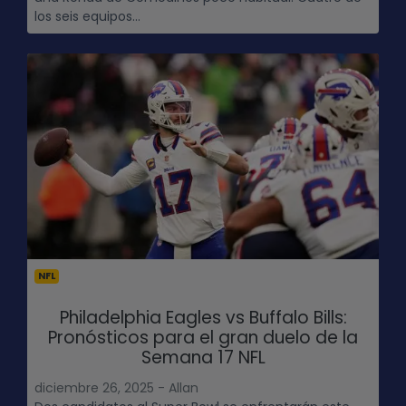
los seis equipos...
NFL
Philadelphia Eagles vs Buffalo Bills:
Pronósticos para el gran duelo de la
Semana 17 NFL
diciembre 26, 2025 - Allan