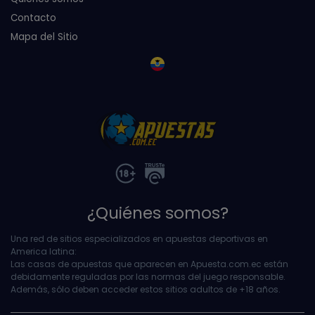
Contacto
Mapa del Sitio
¿Quiénes somos?
Una red de sitios especializados en apuestas deportivas en
America latina:
Las casas de apuestas que aparecen en Apuesta.com.ec están
debidamente reguladas por las normas del juego responsable.
Además, sólo deben acceder estos sitios adultos de +18 años.