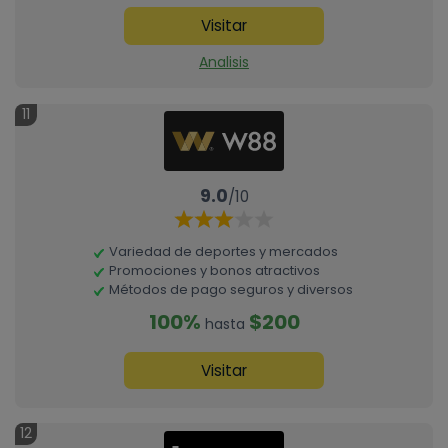
Visitar
Analisis
11
9.0
/10
Variedad de deportes y mercados
Promociones y bonos atractivos
Métodos de pago seguros y diversos
100%
$200
hasta
Visitar
12