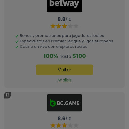
8.8
/10
Bonos y promociones para jugadores leales
Especialistas en Premier League y ligas europeas
Casino en vivo con crupieres reales
100%
$100
hasta
Visitar
Analisis
13
8.6
/10