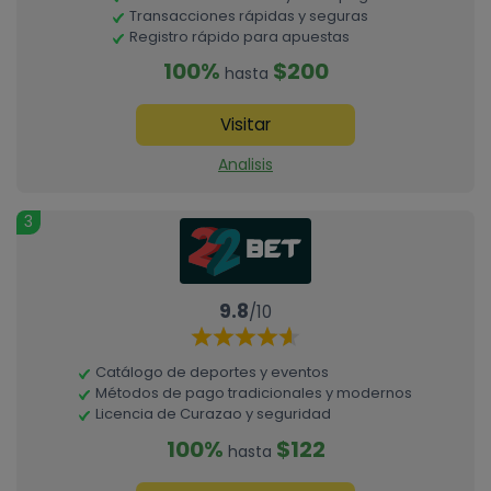
Transacciones rápidas y seguras
Registro rápido para apuestas
100%
$200
hasta
Visitar
Analisis
3
9.8
/10
Catálogo de deportes y eventos
Métodos de pago tradicionales y modernos
Licencia de Curazao y seguridad
100%
$122
hasta