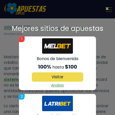
×
Mejores sitios de apuestas
Julio | 20.07.2026
Apuestas Deportivas
¿Cómo realizar tus depósitos?
Mastercard
1
Mastercard
Mastercard se presenta como una de las tarjetas de
Bonos de bienvenida
crédito más exitosas alrededor del planeta, sin olvidar
100%
$100
hasta
que también ofrece tarjetas de debido, regalo y
monedero. Antes de comenzar el repaso a este
Visitar
sistema de pago
, debes tener claro que Mastercard
no es la emisora de sus tarjetas, sino que son las
Analisis
entidades bancarias quienes aprovechan sus servicios
y se los ofrecen a los clientes.
2
Lo cierto es que, hoy en día, es muy extraño encontrar
una casa de apuestas o
online casinos
que no opere