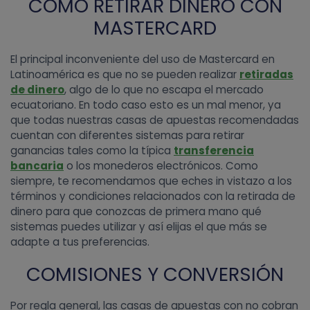
CÓMO RETIRAR DINERO CON
MASTERCARD
El principal inconveniente del uso de Mastercard en
Latinoamérica es que no se pueden realizar
retiradas
de dinero
, algo de lo que no escapa el mercado
ecuatoriano. En todo caso esto es un mal menor, ya
que todas nuestras casas de apuestas recomendadas
cuentan con diferentes sistemas para retirar
ganancias tales como la típica
transferencia
bancaria
o los monederos electrónicos. Como
siempre, te recomendamos que eches in vistazo a los
términos y condiciones relacionados con la retirada de
dinero para que conozcas de primera mano qué
sistemas puedes utilizar y así elijas el que más se
adapte a tus preferencias.
COMISIONES Y CONVERSIÓN
Por regla general, las casas de apuestas con no cobran