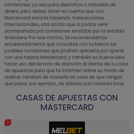
comisiones, ya sea para depósitos o retiradas de
dinero, pero debes tener en cuenta que con
Mastercard estarás haciendo transacciones
internacionales, una acción que sí podría venir
acompañada por comisiones emitidas por la entidad
financiera. Por ese motivo, te recomendamos
encarecidamente que consultes con tu banco las
posibles comisiones que podrían aplicarte por operar
con una tarjeta Mastercard, y también es buena idea
hacer uso del servicio de atención al cliente de tu casa
de apuestas para que te informen sobre su modo de
realizar cambios de moneda en caso de que tengas
que pasar, por ejemplo, de dólares a la moneda local.
CASAS DE APUESTAS CON
MASTERCARD
1