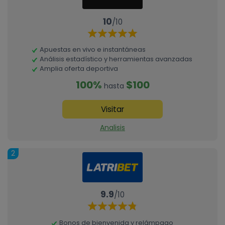
10
/10
Apuestas en vivo e instantáneas
Análisis estadístico y herramientas avanzadas
Amplia oferta deportiva
100%
$100
hasta
Visitar
Analisis
2
9.9
/10
Bonos de bienvenida y relámpago