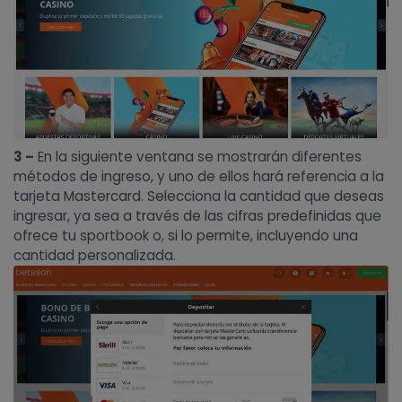
3 –
En la siguiente ventana se mostrarán diferentes
métodos de ingreso, y uno de ellos hará referencia a la
tarjeta Mastercard. Selecciona la cantidad que deseas
ingresar, ya sea a través de las cifras predefinidas que
ofrece tu sportbook o, si lo permite, incluyendo una
cantidad personalizada.