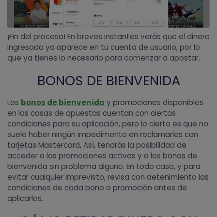
¡Fin del proceso! En breves instantes verás que el dinero
ingresado ya aparece en tu cuenta de usuario, por lo
que ya tienes lo necesario para comenzar a apostar.
BONOS DE BIENVENIDA
Los
bonos de bienvenida
y promociones disponibles
en las casas de apuestas cuentan con ciertas
condiciones para su aplicación, pero lo cierto es que no
suele haber ningún impedimento en reclamarlos con
tarjetas Mastercard, Así, tendrás la posibilidad de
acceder a las promociones activas y a los bonos de
bienvenida sin problema alguno. En todo caso, y para
evitar cualquier imprevisto, revisa con detenimiento las
condiciones de cada bono o promoción antes de
aplicarlos.