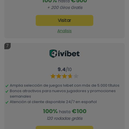
100%
€500
hasta
+ 200 Giros Gratis
Visitar
Analisis
7
9.4
/10
Amplia selección de juegos Ivibet con más de 5.000 títulos
Bonos atractivos para nuevos jugadores y promociones
semanales
Atención al cliente disponible 24/7 en español
100%
€100
hasta
120 rodadas grátis