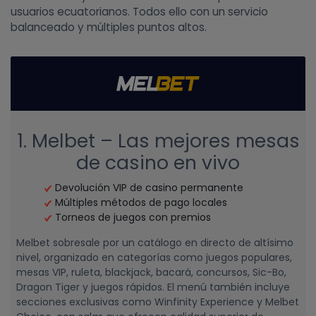
usuarios ecuatorianos. Todos ello con un servicio
balanceado y múltiples puntos altos.
1. Melbet – Las mejores mesas
de casino en vivo
Devolución VIP de casino permanente
Múltiples métodos de pago locales
Torneos de juegos con premios
Melbet sobresale por un catálogo en directo de altísimo
nivel, organizado en categorías como juegos populares,
mesas VIP, ruleta, blackjack, bacará, concursos, Sic-Bo,
Dragon Tiger y juegos rápidos. El menú también incluye
secciones exclusivas como Winfinity Experience y Melbet