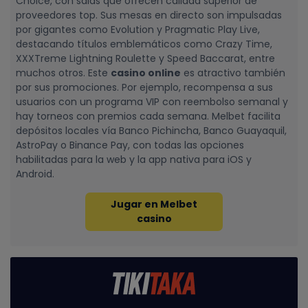
Choice, con salas que ofrecen calidad superior de
proveedores top. Sus mesas en directo son impulsadas
por gigantes como Evolution y Pragmatic Play Live,
destacando títulos emblemáticos como Crazy Time,
XXXTreme Lightning Roulette y Speed Baccarat, entre
muchos otros. Este
casino online
es atractivo también
por sus promociones. Por ejemplo, recompensa a sus
usuarios con un programa VIP con reembolso semanal y
hay torneos con premios cada semana. Melbet facilita
depósitos locales vía Banco Pichincha, Banco Guayaquil,
AstroPay o Binance Pay, con todas las opciones
habilitadas para la web y la app nativa para iOS y
Android.
Jugar en Melbet
casino