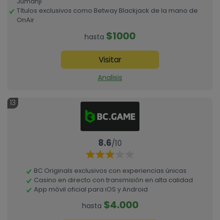
Jumanji
Títulos exclusivos como Betway Blackjack de la mano de
OnAir
$1000
hasta
Visitar
Analisis
13
8.6
/10
BC Originals exclusivos con experiencias únicas
Casino en directo con transmisión en alta calidad
App móvil oficial para iOS y Android
$4.000
hasta