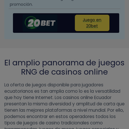
promoción.
Juego en
20bet
El amplio panorama de juegos
RNG de casinos online
La oferta de juegos disponible para jugadores
ecuatorianos es tan amplia como lo es la versatilidad
que hoy tiene Internet. Los casinos online Ecuador
presentan la misma diversidad y amplitud de carta que
tienen las mejores plataformas a nivel mundial. Por ello,
podemos encontrar en estos operadores todos los
tipos de juegos de casino tradicionales como