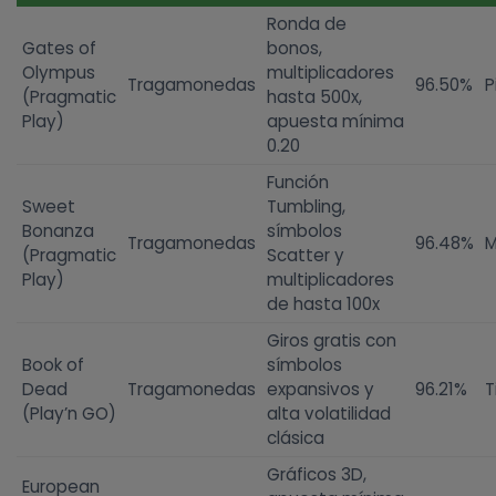
Ronda de
Gates of
bonos,
Olympus
multiplicadores
Tragamonedas
96.50%
P
(Pragmatic
hasta 500x,
Play)
apuesta mínima
0.20
Función
Sweet
Tumbling,
Bonanza
símbolos
Tragamonedas
96.48%
M
(Pragmatic
Scatter y
Play)
multiplicadores
de hasta 100x
Giros gratis con
Book of
símbolos
Dead
Tragamonedas
expansivos y
96.21%
T
(Play’n GO)
alta volatilidad
clásica
Gráficos 3D,
European