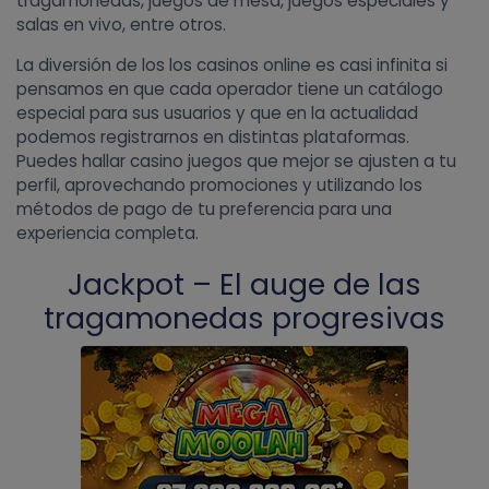
tragamonedas, juegos de mesa, juegos especiales y
salas en vivo, entre otros.
La diversión de los los casinos online es casi infinita si
pensamos en que cada operador tiene un catálogo
especial para sus usuarios y que en la actualidad
podemos registrarnos en distintas plataformas.
Puedes hallar casino juegos que mejor se ajusten a tu
perfil, aprovechando promociones y utilizando los
métodos de pago de tu preferencia para una
experiencia completa.
Jackpot – El auge de las
tragamonedas progresivas