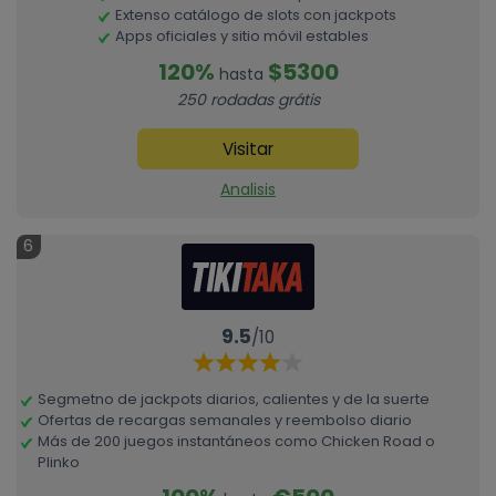
Extenso catálogo de slots con jackpots
Apps oficiales y sitio móvil estables
120%
$5300
hasta
250 rodadas grátis
Visitar
Analisis
6
9.5
/10
Segmetno de jackpots diarios, calientes y de la suerte
Ofertas de recargas semanales y reembolso diario
Más de 200 juegos instantáneos como Chicken Road o
Plinko