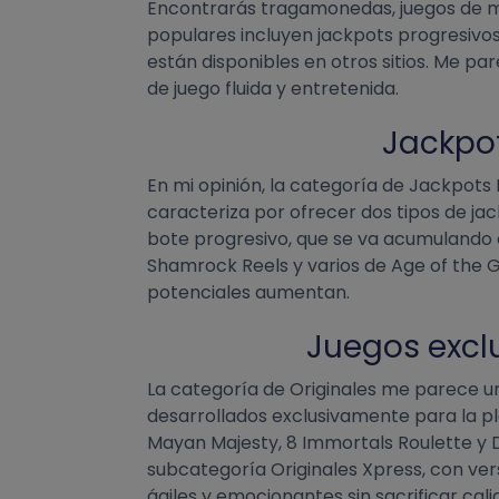
Encontrarás tragamonedas, juegos de me
populares incluyen jackpots progresivos,
están disponibles en otros sitios. Me pa
de juego fluida y entretenida.
Jackpo
En mi opinión, la categoría de Jackpots
caracteriza por ofrecer dos tipos de ja
bote progresivo, que se va acumulando 
Shamrock Reels y varios de Age of the 
potenciales aumentan.
Juegos excl
La categoría de Originales me parece u
desarrollados exclusivamente para la p
Mayan Majesty, 8 Immortals Roulette y D
subcategoría Originales Xpress, con vers
ágiles y emocionantes sin sacrificar cali