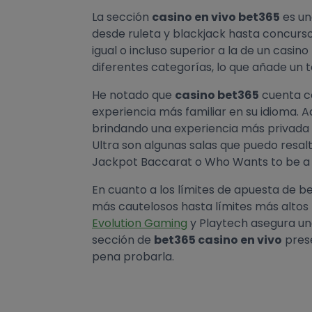
La sección
casino en vivo bet365
es un
desde ruleta y blackjack hasta concurso
igual o incluso superior a la de un casino
diferentes categorías, lo que añade un 
He notado que
casino bet365
cuenta co
experiencia más familiar en su idioma. A
brindando una experiencia más privada 
Ultra son algunas salas que puedo resalt
Jackpot Baccarat o Who Wants to be a M
En cuanto a los límites de apuesta de b
más cautelosos hasta límites más altos
Evolution Gaming
y Playtech asegura una
sección de
bet365 casino en vivo
prese
pena probarla.