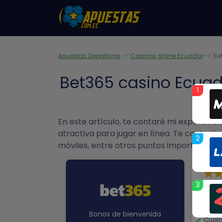
Apuestas Deportivas
Casinos online Ecuador
Be
Bet365 casino Ecua
1
En este artículo, te contaré mi experienc
atractiva para jugar en línea. Te contaré
2
móviles, entre otros puntos importantes
3
Ampli
trag
crash
Bonos de bienvenida
Cualq