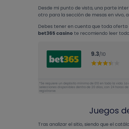
Desde mi punto de vista, una parte inte
otro para la sección de mesas en vivo, 
Debes tener en cuenta que toda oferta 
bet365 casino
te recomiendo leer todos
9.3
/10
*Se requiere un depósito mínimo de £10 en toda la vida. La o
selecciones disponibles dentro de 20 días, con 24 horas de 
registrarse.
Juegos de
Tras analizar el sitio, siendo que el catá