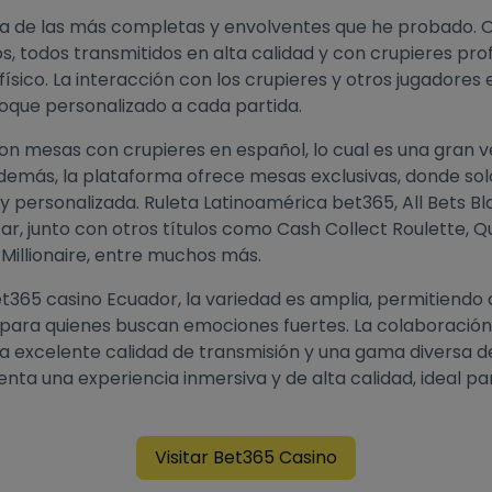
a de las más completas y envolventes que he probado. O
s, todos transmitidos en alta calidad y con crupieres pro
 físico. La interacción con los crupieres y otros jugadores 
toque personalizado a cada partida.
n mesas con crupieres en español, lo cual es una gran v
demás, la plataforma ofrece mesas exclusivas, donde solo 
y personalizada. Ruleta Latinoamérica bet365, All Bets B
ar, junto con otros títulos como Cash Collect Roulette, 
illionaire, entre muchos más.
et365 casino Ecuador, la variedad es amplia, permitiend
 para quienes buscan emociones fuertes. La colaboració
 excelente calidad de transmisión y una gama diversa de
nta una experiencia inmersiva y de alta calidad, ideal pa
Visitar Bet365 Casino