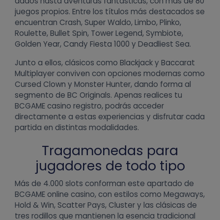
dados hasta aventuras fantásticas, con más de 80
juegos propios. Entre los títulos más destacados se
encuentran Crash, Super Waldo, Limbo, Plinko,
Roulette, Bullet Spin, Tower Legend, Symbiote,
Golden Year, Candy Fiesta 1000 y Deadliest Sea.
Junto a ellos, clásicos como Blackjack y Baccarat
Multiplayer conviven con opciones modernas como
Cursed Clown y Monster Hunter, dando forma al
segmento de BC Originals. Apenas realices tu
BCGAME casino registro, podrás acceder
directamente a estas experiencias y disfrutar cada
partida en distintas modalidades.
Tragamonedas para
jugadores de todo tipo
Más de 4.000 slots conforman este apartado de
BCGAME online casino, con estilos como Megaways,
Hold & Win, Scatter Pays, Cluster y las clásicas de
tres rodillos que mantienen la esencia tradicional