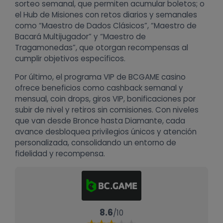
sorteo semanal, que permiten acumular boletos; o
el Hub de Misiones con retos diarios y semanales
como “Maestro de Dados Clásicos”, “Maestro de
Bacará Multijugador” y “Maestro de
Tragamonedas”, que otorgan recompensas al
cumplir objetivos específicos.
Por último, el programa VIP de BCGAME casino
ofrece beneficios como cashback semanal y
mensual, coin drops, giros VIP, bonificaciones por
subir de nivel y retiros sin comisiones. Con niveles
que van desde Bronce hasta Diamante, cada
avance desbloquea privilegios únicos y atención
personalizada, consolidando un entorno de
fidelidad y recompensa.
8.6
/10