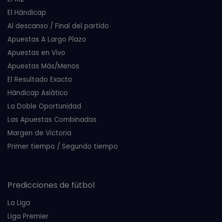
El Hándicap
Al descanso / Final del partido
Apuestas A Largo Plazo
Apuestas en Vivo
Apuestas Más/Menos
El Resultado Exacto
Hándicap Asiático
La Doble Oportunidad
Las Apuestas Combinadas
Margen de Victoria
Primer tiempo / Segundo tiempo
Predicciones de fútbol
La Liga
Liga Premier