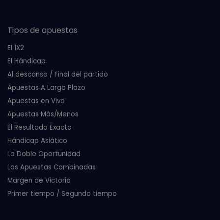
Tipos de apuestas
El 1X2
El Hándicap
Al descanso / Final del partido
Apuestas A Largo Plazo
Apuestas en Vivo
Apuestas Más/Menos
El Resultado Exacto
Hándicap Asiático
La Doble Oportunidad
Las Apuestas Combinadas
Margen de Victoria
Primer tiempo / Segundo tiempo