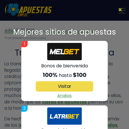
×
Mejores sitios de apuestas
Julio | 20.07.2026
Apuestas Deportivas
¿Cómo realizar tus depósitos?
Transferencia Bancaria
1
Transferencia Bancaria
La transferencia bancaria ha sabido sobrevivir a la
Bonos de bienvenida
llegada de métodos como las tarjetas de
100%
$100
hasta
crédito/débito, los monederos electrónicos y las
criptomonedas. Si bien es cierto que su cuota de
Visitar
protagonismo es cada vez inferior, todavía son
muchos los usuarios que siguen haciendo uso de ellas,
Analisis
de modo que las
casas de apuestas
permiten su uso
a la hora de ingresar dinero.
2
De hecho, uno de sus puntos a favor es que, además
de los
ingresos
, también puedes realizar
retiradas
,