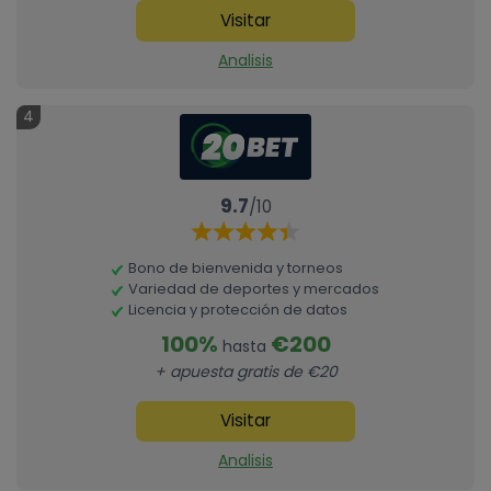
Visitar
Analisis
4
9.7
/10
Bono de bienvenida y torneos
Variedad de deportes y mercados
Licencia y protección de datos
100%
€200
hasta
+ apuesta gratis de €20
Visitar
Analisis