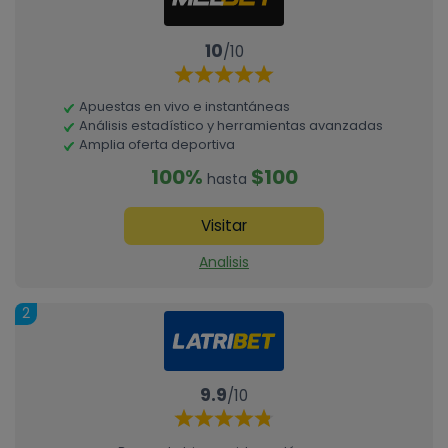
10
/10
Apuestas en vivo e instantáneas
Análisis estadístico y herramientas avanzadas
Amplia oferta deportiva
100%
$100
hasta
Visitar
Analisis
2
9.9
/10