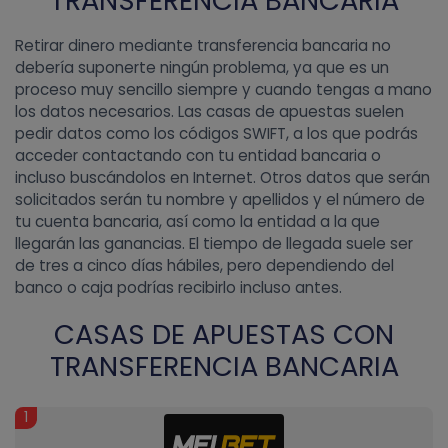
TRANSFERENCIA BANCARIA
Retirar dinero mediante transferencia bancaria no
debería suponerte ningún problema, ya que es un
proceso muy sencillo siempre y cuando tengas a mano
los datos necesarios. Las casas de apuestas suelen
pedir datos como los códigos SWIFT, a los que podrás
acceder contactando con tu entidad bancaria o
incluso buscándolos en Internet. Otros datos que serán
solicitados serán tu nombre y apellidos y el número de
tu cuenta bancaria, así como la entidad a la que
llegarán las ganancias. El tiempo de llegada suele ser
de tres a cinco días hábiles, pero dependiendo del
banco o caja podrías recibirlo incluso antes.
CASAS DE APUESTAS CON
TRANSFERENCIA BANCARIA
1