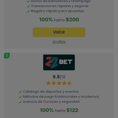
Bonos de bienvenida y relámpago
Transacciones rápidas y seguras
Registro rápido para apuestas
100%
$200
hasta
Visitar
Analisis
3
9.8
/10
Catálogo de deportes y eventos
Métodos de pago tradicionales y modernos
Licencia de Curazao y seguridad
100%
$122
hasta