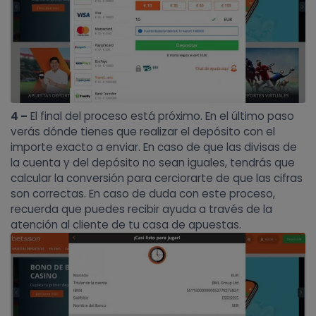
4 –
El final del proceso está próximo. En el último paso
verás dónde tienes que realizar el depósito con el
importe exacto a enviar. En caso de que las divisas de
la cuenta y del depósito no sean iguales, tendrás que
calcular la conversión para cerciorarte de que las cifras
son correctas. En caso de duda con este proceso,
recuerda que puedes recibir ayuda a través de la
atención al cliente de tu casa de apuestas.