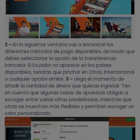
2 –
En la siguiente ventana vas a encontrar los
diferentes métodos de pago disponibles, de modo que
debes seleccionar la opción de la transferencia
bancaria. Si Ecuador no aparece en los países
disponibles, tendrás que pinchar en Otros, Internacional
o cualquier opción similar.
3 –
Llega el momento de
añadir la cantidad de dinero que quieras ingresar. Ten
en cuenta que algunas casas de apuestas obligan a
escoger entre varias cifras predefinidas, mientras que
otras se muestran más flexibles y permiten escoger un
valor personalizado.