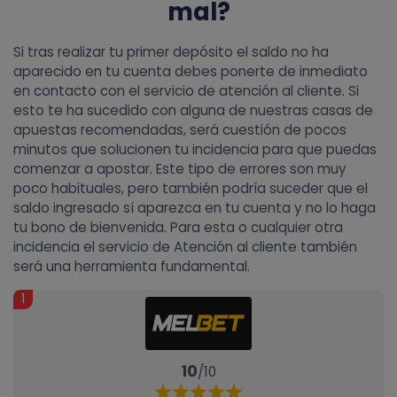
mal?
Si tras realizar tu primer depósito el saldo no ha
aparecido en tu cuenta debes ponerte de inmediato
en contacto con el servicio de atención al cliente. Si
esto te ha sucedido con alguna de nuestras casas de
apuestas recomendadas, será cuestión de pocos
minutos que solucionen tu incidencia para que puedas
comenzar a apostar. Este tipo de errores son muy
poco habituales, pero también podría suceder que el
saldo ingresado sí aparezca en tu cuenta y no lo haga
tu bono de bienvenida. Para esta o cualquier otra
incidencia el servicio de Atención al cliente también
será una herramienta fundamental.
1
10
/10