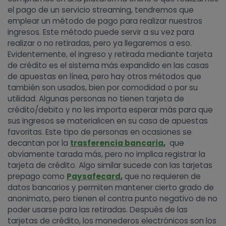
el pago de un servicio streaming, tendremos que
emplear un método de pago para realizar nuestros
ingresos. Este método puede servir a su vez para
realizar o no retiradas, pero ya llegaremos a eso.
Evidentemente, el ingreso y retirada mediante tarjeta
de crédito es el sistema más expandido en las casas
de apuestas en línea, pero hay otros métodos que
también son usados, bien por comodidad o por su
utilidad. Algunas personas no tienen tarjeta de
crédito/debito y no les importa esperar más para que
sus ingresos se materialicen en su casa de apuestas
favoritas. Este tipo de personas en ocasiones se
decantan por la
trasferencia bancaria
,
que
obviamente tarada más, pero no implica registrar la
tarjeta de crédito. Algo similar sucede con las tarjetas
prepago como
Paysafecard
,
que no requieren de
datos bancarios y permiten mantener cierto grado de
anonimato, pero tienen el contra punto negativo de no
poder usarse para las retiradas. Después de las
tarjetas de crédito, los monederos electrónicos son los