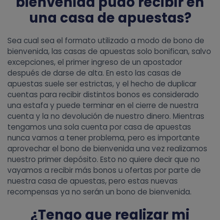
bienvenida pudo recibir en
una casa de apuestas?
Sea cual sea el formato utilizado a modo de bono de
bienvenida, las casas de apuestas solo bonifican, salvo
excepciones, el primer ingreso de un apostador
después de darse de alta. En esto las casas de
apuestas suele ser estrictas, y el hecho de duplicar
cuentas para recibir distintos bonos es considerado
una estafa y puede terminar en el cierre de nuestra
cuenta y la no devolución de nuestro dinero. Mientras
tengamos una sola cuenta por casa de apuestas
nunca vamos a tener problema, pero es importante
aprovechar el bono de bienvenida una vez realizamos
nuestro primer depósito. Esto no quiere decir que no
vayamos a recibir más bonos u ofertas por parte de
nuestra casa de apuestas, pero estas nuevas
recompensas ya no serán un bono de bienvenida.
¿Tengo que realizar mi