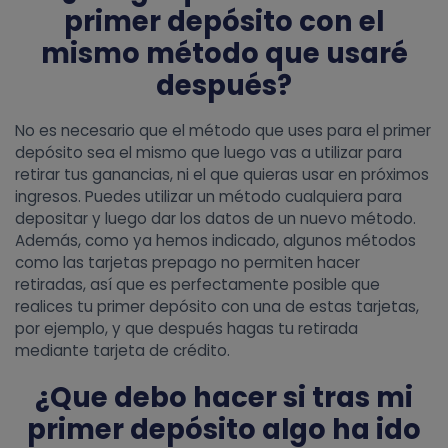
primer depósito con el
mismo método que usaré
después?
No es necesario que el método que uses para el primer
depósito sea el mismo que luego vas a utilizar para
retirar tus ganancias, ni el que quieras usar en próximos
ingresos. Puedes utilizar un método cualquiera para
depositar y luego dar los datos de un nuevo método.
Además, como ya hemos indicado, algunos métodos
como las tarjetas prepago no permiten hacer
retiradas, así que es perfectamente posible que
realices tu primer depósito con una de estas tarjetas,
por ejemplo, y que después hagas tu retirada
mediante tarjeta de crédito.
¿Que debo hacer si tras mi
primer depósito algo ha ido