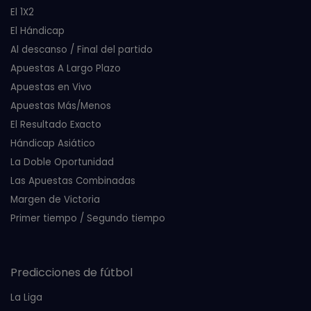
El 1X2
El Hándicap
Al descanso / Final del partido
Apuestas A Largo Plazo
Apuestas en Vivo
Apuestas Más/Menos
El Resultado Exacto
Hándicap Asiático
La Doble Oportunidad
Las Apuestas Combinadas
Margen de Victoria
Primer tiempo / Segundo tiempo
Predicciones de fútbol
La Liga