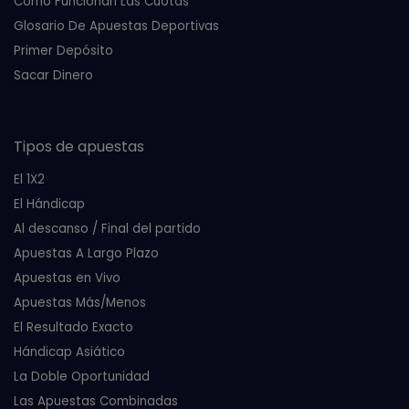
Cómo Funcionan Las Cuotas
Glosario De Apuestas Deportivas
Primer Depósito
Sacar Dinero
Tipos de apuestas
El 1X2
El Hándicap
Al descanso / Final del partido
Apuestas A Largo Plazo
Apuestas en Vivo
Apuestas Más/Menos
El Resultado Exacto
Hándicap Asiático
La Doble Oportunidad
Las Apuestas Combinadas