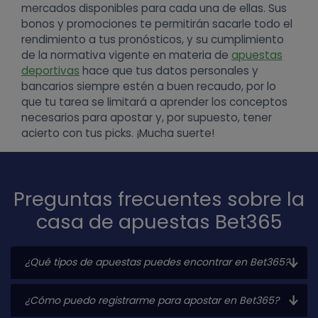
mercados disponibles para cada una de ellas. Sus
bonos y promociones te permitirán sacarle todo el
rendimiento a tus pronósticos, y su cumplimiento
de la normativa vigente en materia de
apuestas
deportivas
hace que tus datos personales y
bancarios siempre estén a buen recaudo, por lo
que tu tarea se limitará a aprender los conceptos
necesarios para apostar y, por supuesto, tener
acierto con tus picks. ¡Mucha suerte!
Preguntas frecuentes sobre la
casa de apuestas Bet365
¿Qué tipos de apuestas puedes encontrar en Bet365?
¿Cómo puedo registrarme para apostar en Bet365?