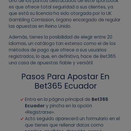
Uno de los puntos destacados de este sportbook
es que ofrece total seguridad a sus clientes, ya
que está su licencia ha sido otorgada por la UK
Gambling Comission, órgano encargado de regular
las apuestas en Reino Unido.
Además, tienes la posibilidad de elegir entre 20
idiomas, un catálogo tan extenso como el de los
métodos de pago que ofrece a sus usuarios
registrados, lo que, en definitiva, hace de Bet365
una casa de apuestas fiable y versátil.
Pasos Para Apostar En
Bet365 Ecuador
Entra en la página principal de
Bet365
Ecuador
y pincha en la opción
«Registrarse».
Acto seguido aparecerá un formulario en el
que tienes que rellenar datos como