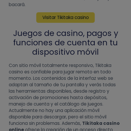
bacará.
Visitar Tikitaka casino
Juegos de casino, pagos y
funciones de cuenta en tu
dispositivo móvil
Con sitio móvil totalmente responsivo, Tikitaka
casino es confiable para jugar remoto en todo
momento. Los contenidos de la interfaz web se
adaptan al tamaño de tu pantalla y verás todas
las herramientas disponibles, desde registro y
activación de promociones hasta depósitos,
manejo de cuenta y el catálogo de juegos.
Actualmente no hay una aplicación móvil
disponible para descargar, pero el sitio móvil
funciona sin problemas. Además,
Tikitaka casino
online
ofrece la creación de un acceso directo