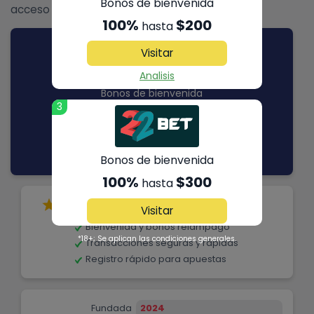
Bonos de bienvenida
acceso móvil y más detalles clave.
100%
$200
hasta
Visitar
Analisis
Bonos de bienvenida
3
100%
€500
hasta
Visitar
Bonos de bienvenida
100%
$300
hasta
9.5
/10
Visitar
Bienvenida y bonos relámpago
*18+; Se aplican las condiciones generales.
Transacciones seguras y rápidas
Registro rápido para apuestas
Fundada
2024