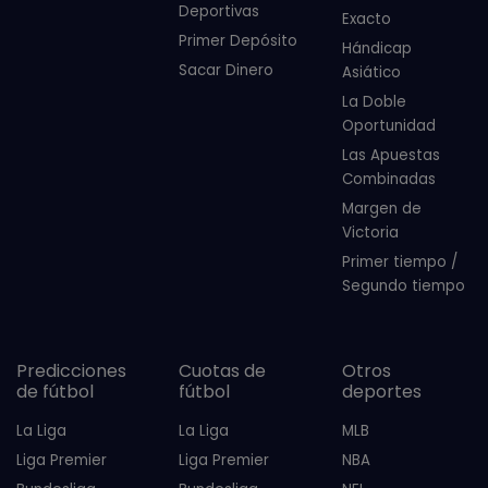
Deportivas
Exacto
Primer Depósito
Hándicap
Sacar Dinero
Asiático
La Doble
Oportunidad
Las Apuestas
Combinadas
Margen de
Victoria
Primer tiempo /
Segundo tiempo
Predicciones
Cuotas de
Otros
de fútbol
fútbol
deportes
La Liga
La Liga
MLB
Liga Premier
Liga Premier
NBA