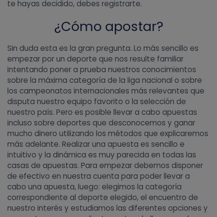
te hayas decidido, debes registrarte.
¿Cómo apostar?
Sin duda esta es la gran pregunta. Lo más sencillo es
empezar por un deporte que nos resulte familiar
intentando poner a prueba nuestros conocimientos
sobre la máxima categoría de la liga nacional o sobre
los campeonatos internacionales más relevantes que
disputa nuestro equipo favorito o la selección de
nuestro país. Pero es posible llevar a cabo apuestas
incluso sobre deportes que desconocemos y ganar
mucho dinero utilizando los métodos que explicaremos
más adelante. Realizar una apuesta es sencillo e
intuitivo y la dinámica es muy parecida en todas las
casas de apuestas. Para empezar debemos disponer
de efectivo en nuestra cuenta para poder llevar a
cabo una apuesta, luego: elegimos la categoría
correspondiente al deporte elegido, el encuentro de
nuestro interés y estudiamos las diferentes opciones y