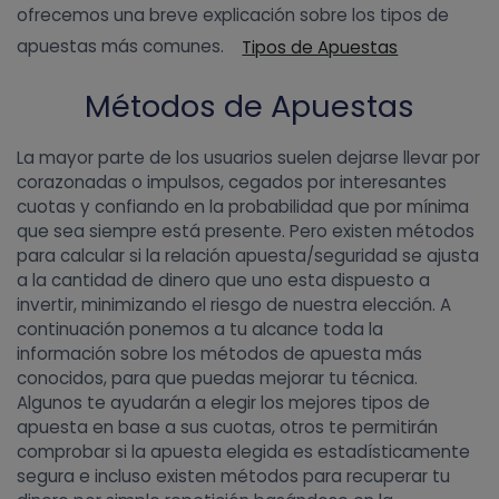
ofrecemos una breve explicación sobre los tipos de
apuestas más comunes.
Tipos de Apuestas
Métodos de Apuestas
La mayor parte de los usuarios suelen dejarse llevar por
corazonadas o impulsos, cegados por interesantes
cuotas y confiando en la probabilidad que por mínima
que sea siempre está presente. Pero existen métodos
para calcular si la relación apuesta/seguridad se ajusta
a la cantidad de dinero que uno esta dispuesto a
invertir, minimizando el riesgo de nuestra elección. A
continuación ponemos a tu alcance toda la
información sobre los métodos de apuesta más
conocidos, para que puedas mejorar tu técnica.
Algunos te ayudarán a elegir los mejores tipos de
apuesta en base a sus cuotas, otros te permitirán
comprobar si la apuesta elegida es estadísticamente
segura e incluso existen métodos para recuperar tu