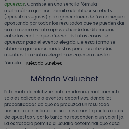
apuestas
. Consiste en una sencilla fórmula
matemática que nos permite identificar surebets
(apuestas seguras) para ganar dinero de forma segura
apostando por todos los resultados que se pueden dar
en un mismo evento aprovechando las diferencias
entre las cuotas que ofrecen distintas casas de
apuestas para el evento elegido. De esta forma se
obtienen ganancias modestas pero garantizadas
mientras las cuotas elegidas encajen en nuestra
fórmula.
Método Surebet
Método Valuebet
Este método relativamente moderno, prácticamente
solo es aplicable a eventos deportivos, donde las
probabilidades de que se produzca un resultado
concreto son estimadas subjetivamente por las casas
de apuestas y por lo tanto no responden a un valor fijo.
La estrategia permite al usuario determinar qué casa