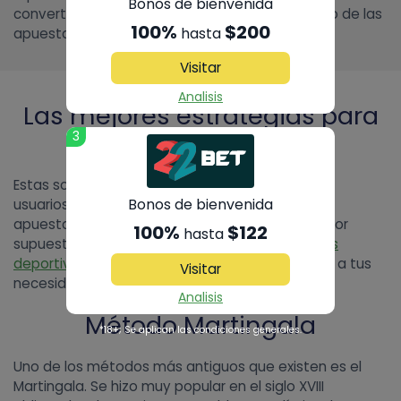
Bonos de bienvenida
convertirte en un auténtico erudito en el campo de las
100%
$200
hasta
apuestas?
Visitar
Analisis
Las mejores estrategias para
3
apostar
Estas son las estrategias más utilizadas por los
Bonos de bienvenida
usuarios de todo el planeta a la hora de realizar
apuestas en cualquier tipo de juego de azar y por
100%
$122
hasta
supuesto también en el ámbito de las
apuestas
deportivas
. Elige el método que más se adapte a tus
Visitar
necesidades y convierte el riesgo en inversión.
Analisis
Método Martingala
*18+; Se aplican las condiciones generales.
Uno de los métodos más antiguos que existen es el
Martingala. Se hizo muy popular en el siglo XVIII