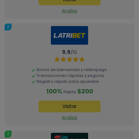
Analisis
2
9.9
/10
Bonos de bienvenida y relámpago
Transacciones rápidas y seguras
Registro rápido para apuestas
100%
$200
hasta
Visitar
Analisis
3