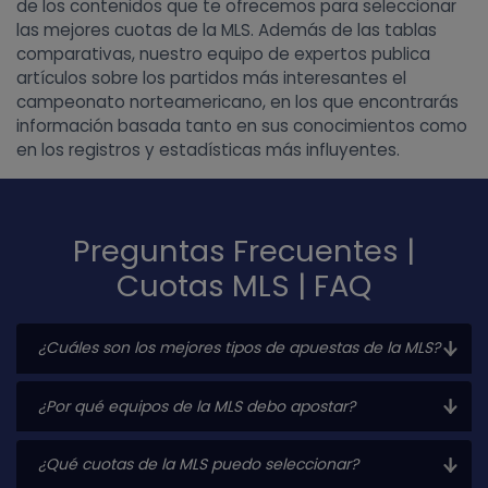
de los contenidos que te ofrecemos para seleccionar
las mejores cuotas de la MLS. Además de las tablas
comparativas, nuestro equipo de expertos publica
artículos sobre los partidos más interesantes el
campeonato norteamericano, en los que encontrarás
información basada tanto en sus conocimientos como
en los registros y estadísticas más influyentes.
Preguntas Frecuentes |
Cuotas MLS | FAQ
¿Cuáles son los mejores tipos de apuestas de la MLS?
¿Por qué equipos de la MLS debo apostar?
¿Qué cuotas de la MLS puedo seleccionar?