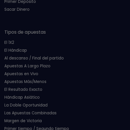
Primer Depósito
Sacar Dinero
Tipos de apuestas
El 1X2
El Hándicap
Al descanso / Final del partido
Apuestas A Largo Plazo
Apuestas en Vivo
Apuestas Más/Menos
El Resultado Exacto
Hándicap Asiático
La Doble Oportunidad
Las Apuestas Combinadas
Margen de Victoria
Primer tiempo / Segundo tiempo