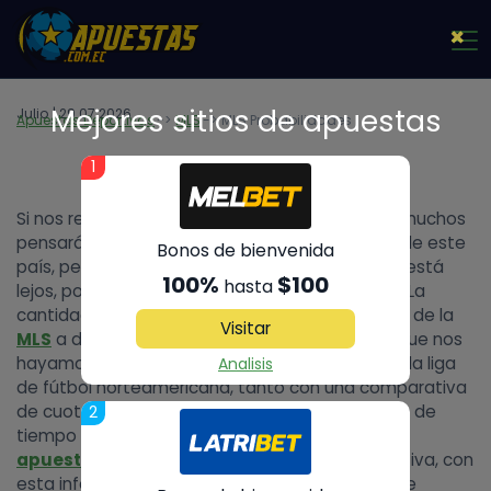
×
Mejores sitios de apuestas
Julio | 29.07.2026
Apuestas Deportivas
MLS
MLS Probabilidades
MLS Probabilidades
1
Si nos referimos al deporte en Estados Unidos, muchos
pensará en las cuatro grandes competiciones de este
Bonos de bienvenida
país, pero hay una quinta que, aunque todavía está
100%
$100
hasta
lejos, poco a poco va ganando en importancia. La
cantidad de apostantes que revisan las cuotas de la
Visitar
MLS
a diario es cada vez más extensa, de ahí que nos
hayamos lanzado a ayudarte en tus picks para la liga
Analisis
de fútbol norteamericana, tanto con una comparativa
de cuotas que ye hará ahorrar una buena suma de
2
tiempo como con un desglose de los
tipos de
apuestas deportivas
más utilizados. En definitiva, con
esta información aumentarás probabilidades de