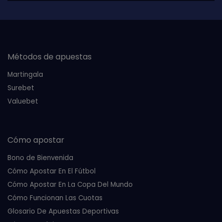
Métodos de apuestas
Martingala
Surebet
Valuebet
Cómo apostar
Bono de Bienvenida
Cómo Apostar En El Fútbol
Cómo Apostar En La Copa Del Mundo
Cómo Funcionan Las Cuotas
Glosario De Apuestas Deportivas