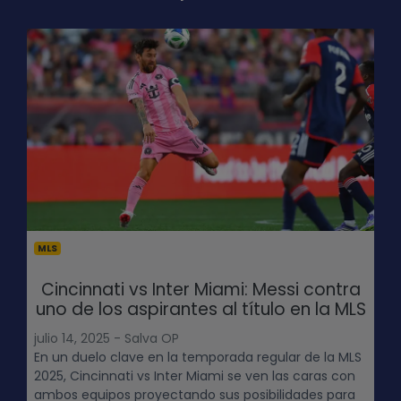
MLS
Cincinnati vs Inter Miami: Messi contra
uno de los aspirantes al título en la MLS
julio 14, 2025 - Salva OP
En un duelo clave en la temporada regular de la MLS
2025, Cincinnati vs Inter Miami se ven las caras con
ambos equipos proyectando sus posibilidades para