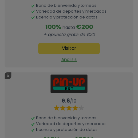
Bono de bienvenida y torneos
Variedad de deportes y mercados
Licencia y protección de datos
100%
€200
hasta
+ apuesta gratis de €20
Visitar
Analisis
5
9.6
/10
Bono de bienvenida y torneos
Variedad de deportes y mercados
Licencia y protección de datos