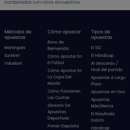
combinadas con otros encuentros.
Métodos de
Cómo apostar
Tipos de
apuestas
apuestas
Bono de
Martingala
El 1X2
Bienvenida
Surebet
El Hándicap
Cómo Apostar En
El Fútbol
Valuebet
Al descanso /
Final del partido
Cómo Apostar En
La Copa Del
Apuestas A Largo
Mundo
Plazo
Cómo Funcionan
Apuestas en Vivo
Las Cuotas
Apuestas
Glosario De
Más/Menos
Apuestas
El Resultado
Deportivas
Exacto
Primer Depósito
Hándicap