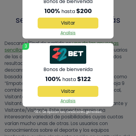
Bonos de bienvenida
La apuesta
100%
$200
hasta
sencilla/combinada más
Visitar
habitual
Analisis
Descanso/Final de partido es
una de las apuestas
3
sencillas “combinadas” más utilizadas
por los usuarios
de las casas de apuestas. Consiste en adivinar dos
resultados en una sola apuesta, el resultado al
Bonos de bienvenida
descanso y el resultado al final del partido. Está
basada en el 1X2, entendiendo 1 como “Local”, X como
100%
$122
hasta
“Empate” y 2 como “Visitante”. Esta apuesta arroja 9
combinaciones posibles: Local/Local, Empate/Local,
Visitar
Visitante/Local, Local/Empate, Empate/Empate,
Analisis
Visitante/Empate, Local/Visitante, Empate/Visitante y
Visitante/Visitante. Este espectro arroja una
*18+; Se aplican las condiciones generales.
interesante variedad de posibilidades cuyas cuotas
varían mucho unas de otras. Los usuarios con
conocimientos sobre el deporte y los equipos