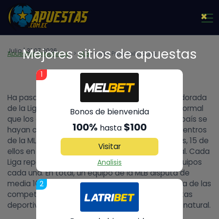
×
Mejores sitios de apuestas
Julio | 31.07.2026
Apuestas Deportivas
MLB
MLB Probabilidades
MLB Probabilidades
1
Ha pasado muchísimo tiempo desde la época dorada
de la Liga Ecuatoriana de béisbol y, por ello, es normal
Bonos de bienvenida
que los aficionados a este deporte de nuestro país se
100%
$100
hasta
hayan centrado en seguir y apostar en los encuentros
de la MLB. En la MLB compiten en total 30 equipos, 15 de
Visitar
ellos en la Liga Americana y 15 en la Liga Nacional. Cada
Liga reparte sus equipos en 3 divisiones de 5 equipos
Analisis
cada una. En total, un equipo de la MLB disputa de
media 162 partidos, por lo que estamos ante una de las
2
competiciones que más mercados para apuestas
deportivas ofrece a lo largo de una temporada natural.