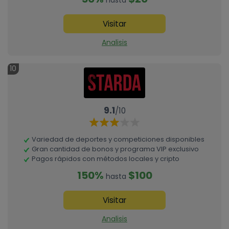
hasta
Visitar
Analisis
10
9.1
/10
Variedad de deportes y competiciones disponibles
Gran cantidad de bonos y programa VIP exclusivo
Pagos rápidos con métodos locales y cripto
150%
$100
hasta
Visitar
Analisis