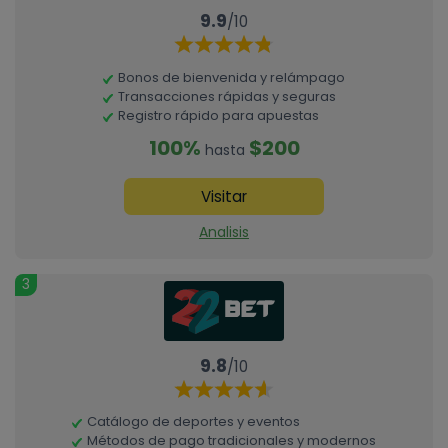
9.9
/10
Bonos de bienvenida y relámpago
Transacciones rápidas y seguras
Registro rápido para apuestas
100%
$200
hasta
Visitar
Analisis
3
9.8
/10
Catálogo de deportes y eventos
Métodos de pago tradicionales y modernos