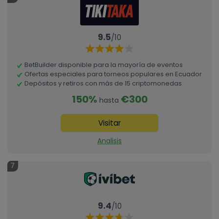
9.5
/10
BetBuilder disponible para la mayoría de eventos
Ofertas especiales para torneos populares en Ecuador
Depósitos y retiros con más de 15 criptomonedas
150%
€300
hasta
Visitar
Analisis
7
9.4
/10