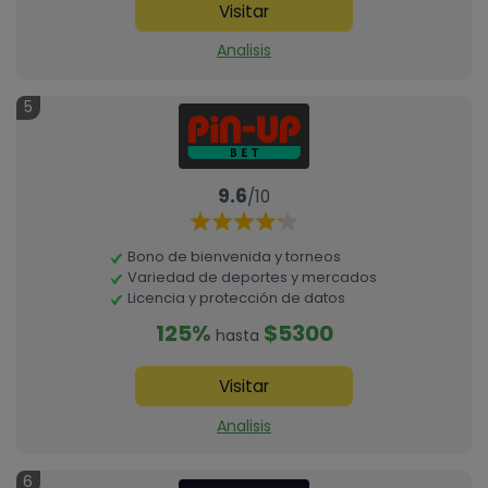
Visitar
Analisis
5
9.6
/10
Bono de bienvenida y torneos
Variedad de deportes y mercados
Licencia y protección de datos
125%
$5300
hasta
Visitar
Analisis
6