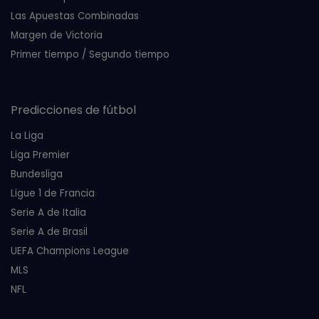
Las Apuestas Combinadas
Margen de Victoria
Primer tiempo / Segundo tiempo
Predicciones de fútbol
La Liga
Liga Premier
Bundesliga
Ligue 1 de Francia
Serie A de Italia
Serie A de Brasil
UEFA Champions League
MLS
NFL