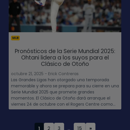
MLB
Pronósticos de la Serie Mundial 2025:
Ohtani lidera a los suyos para el
Clásico de Otoño
octubre 21, 2025 - Erick Contreras
Las Grandes Ligas han otorgado una temporada
memorable y ahora se prepara para su cierre en una
Serie Mundial 2025 que promete grandes
momentos. El Clásico de Otoño dará arranque el
viernes 24 de octubre con el Rogers Centre como...
1
2
3
…
15
»