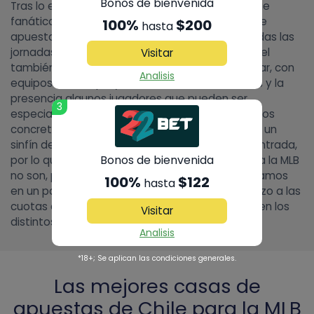
Bonos de bienvenida
Tras lo expuesto no debe sorprender a nadie que
fanáticos de todo el mundo utilicen las casas de
100%
$200
hasta
apuestas en línea para realizar apuestas en todas las
jornadas de la MLB. Pero como todos sabemos, el
Visitar
también llamado baseball es un deporte peculiar, con
Analisis
equipos de ataque y defensa, muchos cambios y la
presencia algunos jugadores que pueden ser
3
especialmente determinantes solo en momentos
concretos del partido. Esto acaba derivando en un
sinfín de variables a tener en cuenta en cada entrada,
Bonos de bienvenida
por lo que los tipos de apuestas habituales para la MLB
no son, por ejemplo, los mismos que encontraríamos
100%
$122
hasta
en un partido de fútbol. Vamos a echar un vistazo a las
cuotas de la MLB y a cómo las encontraríamos en los
Visitar
distintos tipos de apuestas.
Analisis
*18+; Se aplican las condiciones generales.
Las mejores casas de
apuestas de Chile para la MLB