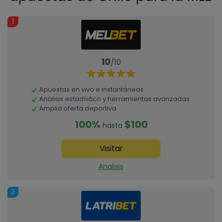
1
10
/10
Apuestas en vivo e instantáneas
Análisis estadístico y herramientas avanzadas
Amplia oferta deportiva
100%
$100
hasta
Visitar
Analisis
2