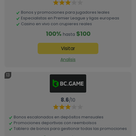
Bonos y promociones para jugadores leales
Especialistas en Premier League y ligas europeas
Casino en vivo con crupieres reales
100%
$100
hasta
Visitar
Analisis
13
8.6
/10
Bonos escalonados en depósitos mensuales
Promociones deportivas con reembolsos
Tablero de bonos para gestionar todas las promociones