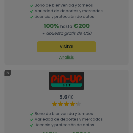
Bono de bienvenida y torneos
Variedad de deportes y mercados
Licencia y protección de datos
100%
€200
hasta
+ apuesta gratis de €20
Visitar
Analisis
5
9.6
/10
Bono de bienvenida y torneos
Variedad de deportes y mercados
Licencia y protección de datos