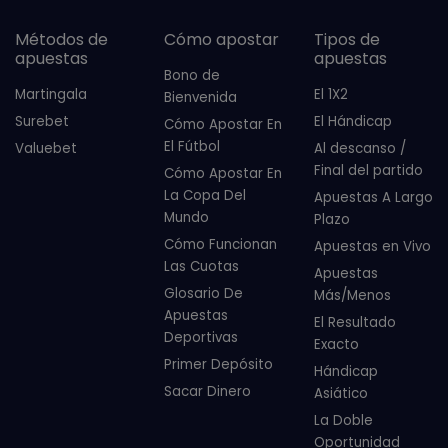
Métodos de
Cómo apostar
Tipos de
apuestas
apuestas
Bono de
Martingala
El 1X2
Bienvenida
Surebet
El Hándicap
Cómo Apostar En
El Fútbol
Valuebet
Al descanso /
Final del partido
Cómo Apostar En
La Copa Del
Apuestas A Largo
Mundo
Plazo
Cómo Funcionan
Apuestas en Vivo
Las Cuotas
Apuestas
Glosario De
Más/Menos
Apuestas
El Resultado
Deportivas
Exacto
Primer Depósito
Hándicap
Sacar Dinero
Asiático
La Doble
Oportunidad