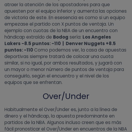
atraer la atención de los apostadores para que
apuesten por el equipo inferior y aumenta las opciones
de victoria de este. En esesencia es como si un equipo
empezase el partido con X puntos de ventaja. Un
ejemplo con cuotas de la NBA de un encuentro con
hándicap extraído de
Bodog
sería:
Los Angeles
Lakers -8.5 puntos: -110 | Denver Nuggets +8.5
puntos: -110
Como podemos ver, la casa de apuestas
deportivas siempre tratará de colocar una cuota
similar, si no igual, por ambos resultados, y jugará con
un mayor o menor número de puntos de ventaja para
conseguirlo, según el encuentro y el nivel de los
equipos que se enfrentan.
Over/Under
Habitualmente el Over/Under es, junto a la línea de
dinero y el hándicap, la apuesta predominante en
partidos de la NBA. Algunos incluso creen que es más
fácil pronosticar el Over/Under en encuentros de la NBA