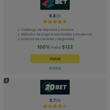
9.8
/10
Catálogo de deportes y eventos
Métodos de pago tradicionales y modernos
Licencia de Curazao y seguridad
100%
$122
hasta
Visitar
Analisis
4
9.7
/10