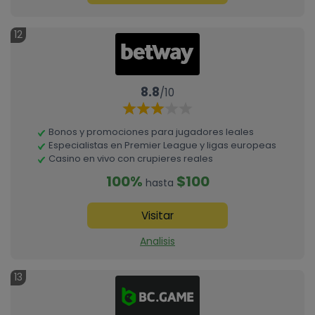
12
8.8
/10
Bonos y promociones para jugadores leales
Especialistas en Premier League y ligas europeas
Casino en vivo con crupieres reales
100%
$100
hasta
Visitar
Analisis
13