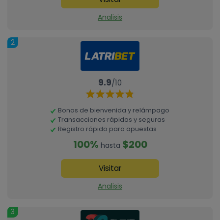
Analisis
2
9.9
/10
Bonos de bienvenida y relámpago
Transacciones rápidas y seguras
Registro rápido para apuestas
100%
$200
hasta
Visitar
Analisis
3