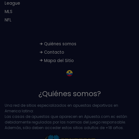
League
MLS
NFL
Quiénes somos
Contacto
Mapa del Sitio
¿Quiénes somos?
Una red de sitios especializados en apuestas deportivas en
America latina:
Las casas de apuestas que aparecen en Apuesta.com.ec están
debidamente reguladas por las normas del juego responsable.
Además, sólo deben acceder estos sitios adultos de +18 años.