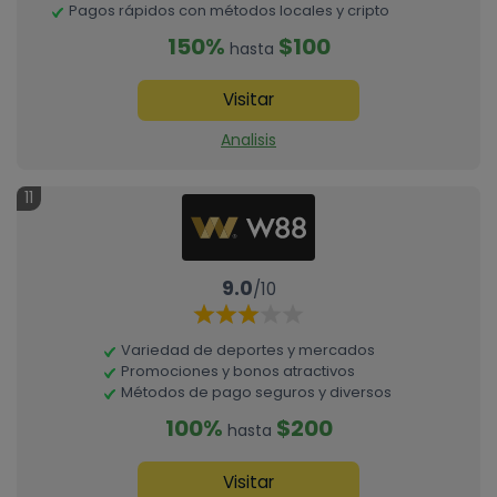
Pagos rápidos con métodos locales y cripto
150%
$100
hasta
Visitar
Analisis
11
9.0
/10
Variedad de deportes y mercados
Promociones y bonos atractivos
Métodos de pago seguros y diversos
100%
$200
hasta
Visitar