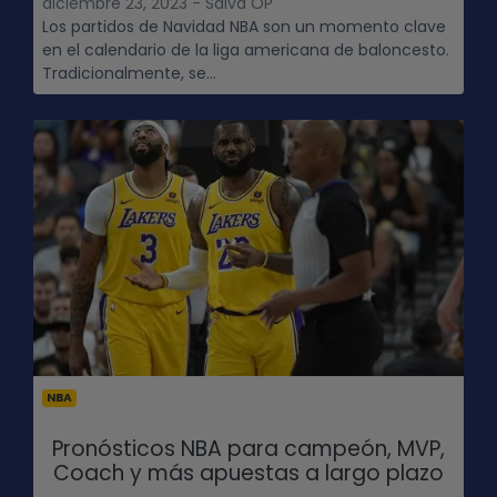
diciembre 23, 2023 - Salva OP
Los partidos de Navidad NBA son un momento clave
en el calendario de la liga americana de baloncesto.
Tradicionalmente, se...
NBA
Pronósticos NBA para campeón, MVP,
Coach y más apuestas a largo plazo