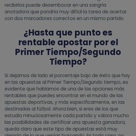
recibirlos puede desembocar en una sangría
anotadora que pondría muy difícil la tarea de acertar
con dos marcadores correctos en un mismo partido.
¿Hasta que punto es
rentable apostar por el
Primer Tiempo/Segundo
Tiempo?
Si dejamos de lado el porcentaje bajo de éxito que hay
en las apuestas al Primer Tiempo/Segundo tiempo, es
evidente que hablamos de una de las opciones más
rentables que puedes encontrar en el mundo de las
apuestas deportivas, y más específicamente, en las
destinadas al fútbol. Ahora bien, si eres de los que
estudia minuciosamente cada partido y valora mucho
las posibilidades de certificar una apuesta ganadora,
queda claro que este tipo de apuestas está muy
alejado de lo que venías buscando. En todo caso, no