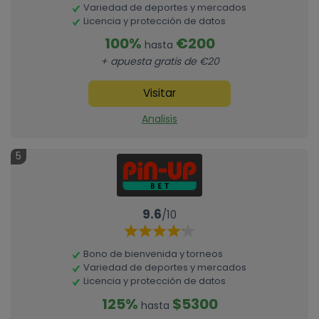
Variedad de deportes y mercados
Licencia y protección de datos
100%
€200
hasta
+ apuesta gratis de €20
Visitar
Analisis
5
9.6
/10
Bono de bienvenida y torneos
Variedad de deportes y mercados
Licencia y protección de datos
125%
$5300
hasta