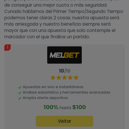
de conseguir una mejor cuota o más seguridad.
Cunado hablamos del Primer Tiempo/Segundo Tiempo
podemos tener claras 2 cosas; nuestra apuesta será
más arriesgada y nuestro beneficio siempre será
mayor que con una apuesta que solo contemple el
marcador con el que finalice un partido.
1
10
/10
Apuestas en vivo e instantáneas
Análisis estadístico y herramientas avanzadas
Amplia oferta deportiva
100%
$100
hasta
Visitar