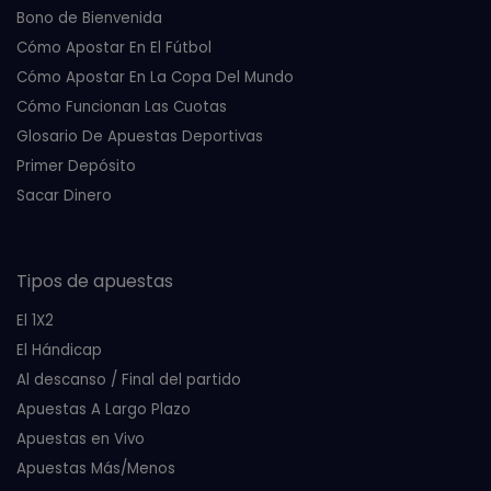
Bono de Bienvenida
Cómo Apostar En El Fútbol
Cómo Apostar En La Copa Del Mundo
Cómo Funcionan Las Cuotas
Glosario De Apuestas Deportivas
Primer Depósito
Sacar Dinero
Tipos de apuestas
El 1X2
El Hándicap
Al descanso / Final del partido
Apuestas A Largo Plazo
Apuestas en Vivo
Apuestas Más/Menos