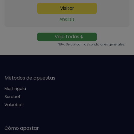
Visitar
Analisis
Veja todas
*18+; Se aplican las condiciones generales.
Métodos de apuestas
Martingala
Surebet
Valuebet
Cómo apostar