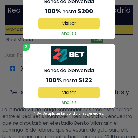
Bonos de bienvenida
Real Betis Balompié vs Real Madrid
100%
$200
hasta
CF
Visitar
Pronostico
Odd
Analisis
Real Madrid
1.28
3
Juan Partal
|
febrero 14, 2018
Bonos de bienvenida
100%
$122
hasta
Betis vs Real Madrid – Análisis, cuotas y
Visitar
resultados – 18/02/2018
Analisis
La jornada 24 de LaLiga Santander nos trae este partido
*18+; Se aplican las condiciones generales.
entre el Real Betis Balompié – Real Madrid CF, encuentro
que se disputará en el estadio Benito Villamarín el
domingo 18 de febrero que se vestirá de gala para ello.
Nos tenemos que remontar hasta enero de 2016 para ver