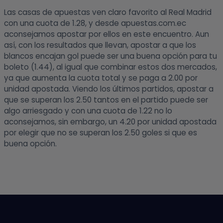
Las casas de apuestas ven claro favorito al Real Madrid
con una cuota de 1.28, y desde apuestas.com.ec
aconsejamos apostar por ellos en este encuentro. Aun
así, con los resultados que llevan, apostar a que los
blancos encajan gol puede ser una buena opción para tu
boleto (1.44), al igual que combinar estos dos mercados,
ya que aumenta la cuota total y se paga a 2.00 por
unidad apostada. Viendo los últimos partidos, apostar a
que se superan los 2.50 tantos en el partido puede ser
algo arriesgado y con una cuota de 1.22 no lo
aconsejamos, sin embargo, un 4.20 por unidad apostada
por elegir que no se superan los 2.50 goles si que es
buena opción.