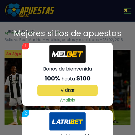
×
Mejores sitios de apuestas
Julio | 21.03.2025
Apuestas Deportivas
La Liga
Betis vs Real Madrid – Análisis, cuotas y resultados – 18/02/2018
1
La Liga
Bonos de bienvenida
100%
$100
hasta
Visitar
Analisis
2