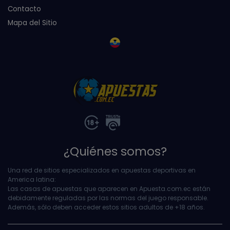
Contacto
Mapa del Sitio
¿Quiénes somos?
Una red de sitios especializados en apuestas deportivas en
America latina:
Las casas de apuestas que aparecen en Apuesta.com.ec están
debidamente reguladas por las normas del juego responsable.
Además, sólo deben acceder estos sitios adultos de +18 años.