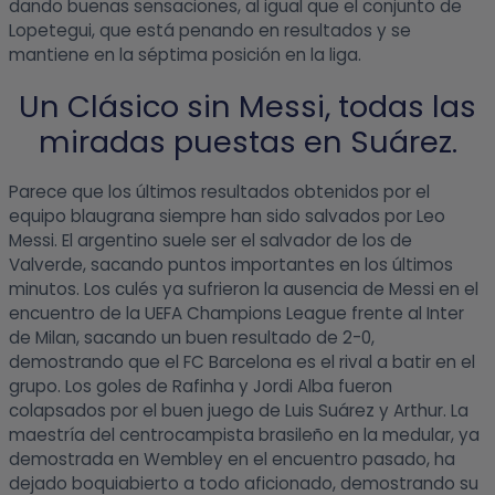
dando buenas sensaciones, al igual que el conjunto de
Lopetegui, que está penando en resultados y se
mantiene en la séptima posición en la liga.
Un Clásico sin Messi, todas las
miradas puestas en Suárez.
Parece que los últimos resultados obtenidos por el
equipo blaugrana siempre han sido salvados por Leo
Messi. El argentino suele ser el salvador de los de
Valverde, sacando puntos importantes en los últimos
minutos. Los culés ya sufrieron la ausencia de Messi en el
encuentro de la UEFA Champions League frente al Inter
de Milan, sacando un buen resultado de 2-0,
demostrando que el FC Barcelona es el rival a batir en el
grupo. Los goles de Rafinha y Jordi Alba fueron
colapsados por el buen juego de Luis Suárez y Arthur. La
maestría del centrocampista brasileño en la medular, ya
demostrada en Wembley en el encuentro pasado, ha
dejado boquiabierto a todo aficionado, demostrando su