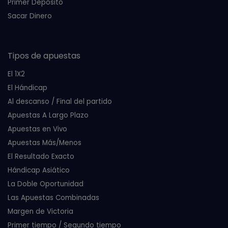
Primer Depósito
Sacar Dinero
Tipos de apuestas
El 1X2
El Hándicap
Al descanso / Final del partido
Apuestas A Largo Plazo
Apuestas en Vivo
Apuestas Más/Menos
El Resultado Exacto
Hándicap Asiático
La Doble Oportunidad
Las Apuestas Combinadas
Margen de Victoria
Primer tiempo / Segundo tiempo