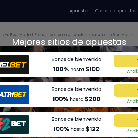
Apuestas
Casas de apuestas
tic vs Real Madrid: Pronósticos para un duelo importante en San Mamés
Mejores sitios de apuestas
Bonos de bienvenida
100%
$100
hasta
Anali
Bonos de bienvenida
100%
$200
hasta
Anali
Bonos de bienvenida
100%
$122
hasta
Anali