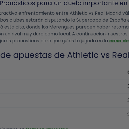
d: Pronósticos para un duelo importante 
activo enfrentamiento entre Athletic vs Real Madrid válid
bos clubes estarán disputando la Supercopa de España e
á esta cita, donde los Merengues parecen haber retomad
on un rival muy duro como local. A continuación, nuestros
jores pronósticos para que guíes tu jugada en la
casa de
de apuestas de Athletic vs Rea