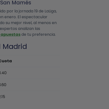
en San Mamés
o por la jornada 19 de LaLiga,
n enero. El espectacular
o su mejor nivel, al menos en
 expertos analizan las
 apuestas
de tu preferencia.
l Madrid
Cuota
3.40
3.60
2.15