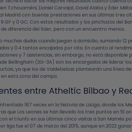
ier técnico sacar los mejores resultados cuanto cuenta co
élien Tchouaméni, Daniel Carvajal, David Alaba y Éder Milit
al Madrid con buenas prestaciones en sus últimas tres cita
9 GF y 0 GC. Con estos resultados y los pinchazos del Ba
 de diferencia del líder, pero con un encuentro menos.
do muchas dudas cuando juegan a domicilio, sumando 12 p
dos y 0.4 tantos encajados por cita. En cuanto al rendimien
ciones y 7 asistencias, sin embargo, no está disponible p
ude Bellingham (3G-3A) son los encargados de liderar los
Courtois, ya que los de Valdebebas plantearán una línea d
s en esta zona del campo.
ntes entre Atheltic Bilbao y Re
enfrentado 187 veces en la historia de LaLiga, donde los M
tras que Los Leones se han llevado los tres puntos en 51 
n el triunfo en sus últimas cinco visitas a San Mamés por
 por liga fue el 07 de marzo del 2015, aunque en 2022 ga