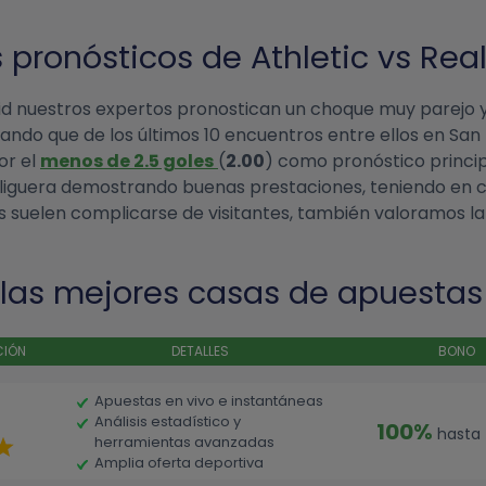
 pronósticos de Athletic vs Rea
rid nuestros expertos pronostican un choque muy parejo 
ando que de los últimos 10 encuentros entre ellos en San
or el
menos de 2.5 goles
(
2.00
) como pronóstico princip
 liguera demostrando buenas prestaciones, teniendo en 
s suelen complicarse de visitantes, también valoramos l
las mejores casas de apuestas 
CIÓN
DETALLES
BONO
Apuestas en vivo e instantáneas
Análisis estadístico y
100%
hasta
herramientas avanzadas
Amplia oferta deportiva