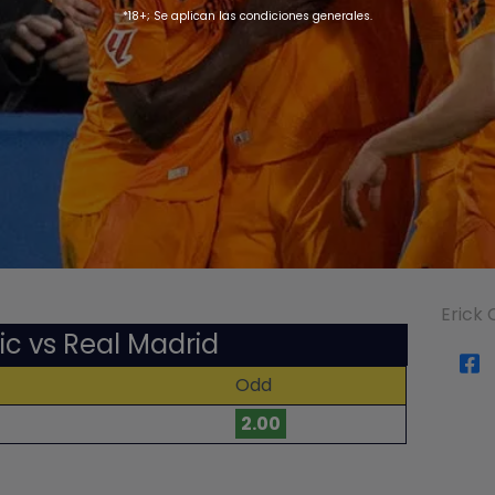
*18+; Se aplican las condiciones generales.
Erick
ic vs Real Madrid
Odd
2.00