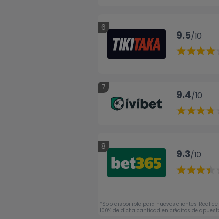
6
9.5
/10
7
9.4
/10
8
9.3
/10
*Solo disponible para nuevos clientes. Realice
100% de dicha cantidad en créditos de apuesta,