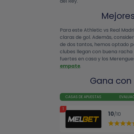
del Rey.
Mejores
Para este Athletic vs Real Mad
claras de gol. Además, consider
de dos tantos, hemos optado p
clubes llegan con buena racha
fuertes en casa y los Merengue
empate
.
Gana con 
CASAS DE APUESTAS
EVALUA
1
10
/10