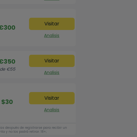
Visitar
€300
Analisis
€350
Visitar
 de €55
Analisis
Visitar
$30
Analisis
ías después de registrarse para recibir un
a y no los podrá retirar. 18+;