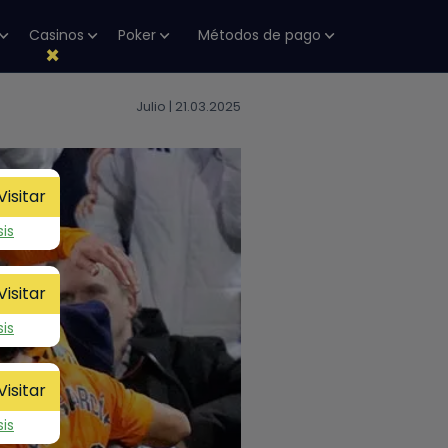
Casinos
Poker
Métodos de pago
×
Julio | 21.03.2025
Visitar
sis
Visitar
sis
Visitar
sis