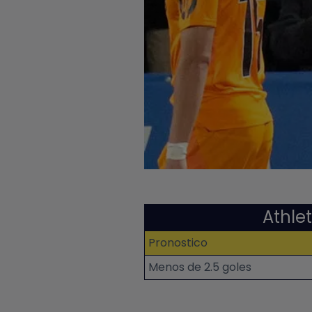
Athlet
Pronostico
Menos de 2.5 goles