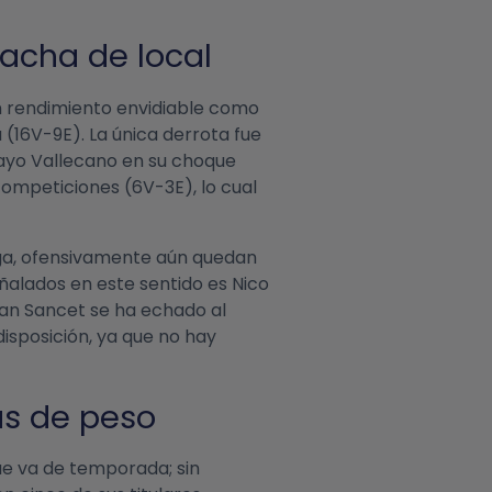
racha de local
un rendimiento envidiable como
 (16V-9E). La única derrota fue
 Rayo Vallecano en su choque
ompeticiones (6V-3E), lo cual
iga, ofensivamente aún quedan
ñalados en este sentido es Nico
ihan Sancet se ha echado al
disposición, ya que no hay
as de peso
que va de temporada; sin