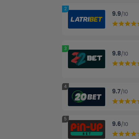
2
9.9
/10
3
9.8
/10
4
9.7
/10
5
9.6
/10