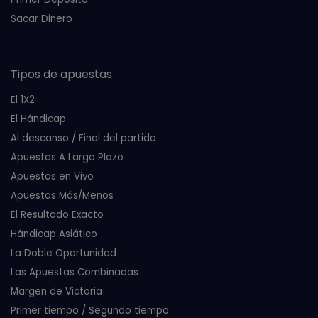
Sacar Dinero
Tipos de apuestas
El 1X2
El Hándicap
Al descanso / Final del partido
Apuestas A Largo Plazo
Apuestas en Vivo
Apuestas Más/Menos
El Resultado Exacto
Hándicap Asiático
La Doble Oportunidad
Las Apuestas Combinadas
Margen de Victoria
Primer tiempo / Segundo tiempo