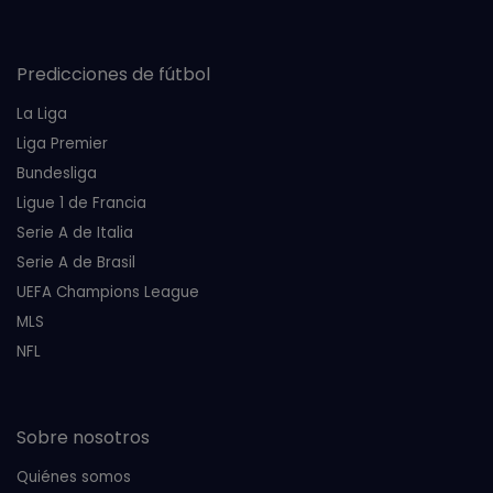
Predicciones de fútbol
La Liga
Liga Premier
Bundesliga
Ligue 1 de Francia
Serie A de Italia
Serie A de Brasil
UEFA Champions League
MLS
NFL
Sobre nosotros
Quiénes somos