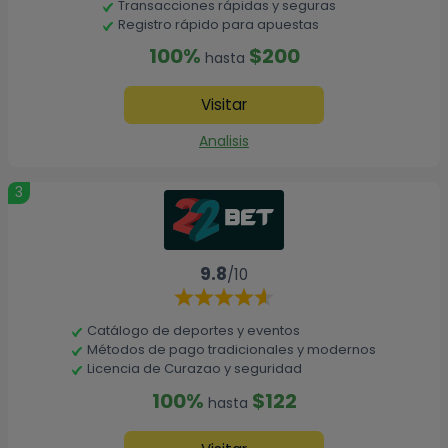
Transacciones rápidas y seguras
Registro rápido para apuestas
100%
$200
hasta
Visitar
Analisis
3
9.8
/10
Catálogo de deportes y eventos
Métodos de pago tradicionales y modernos
Licencia de Curazao y seguridad
100%
$122
hasta