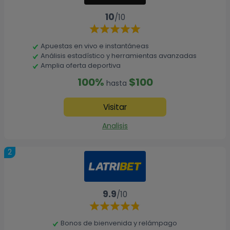
10
/10
Apuestas en vivo e instantáneas
Análisis estadístico y herramientas avanzadas
Amplia oferta deportiva
100%
$100
hasta
Visitar
Analisis
2
9.9
/10
Bonos de bienvenida y relámpago