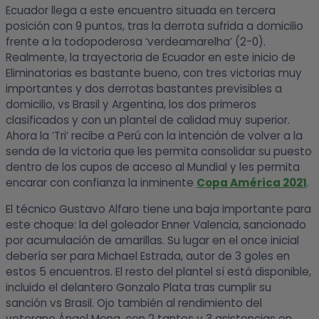
Ecuador llega a este encuentro situada en tercera
posición con 9 puntos, tras la derrota sufrida a domicilio
frente a la todopoderosa ‘verdeamarelha’ (2-0).
Realmente, la trayectoria de Ecuador en este inicio de
Eliminatorias es bastante bueno, con tres victorias muy
importantes y dos derrotas bastantes previsibles a
domicilio, vs Brasil y Argentina, los dos primeros
clasificados y con un plantel de calidad muy superior.
Ahora la ‘Tri’ recibe a Perú con la intención de volver a la
senda de la victoria que les permita consolidar su puesto
dentro de los cupos de acceso al Mundial y les permita
encarar con confianza la inminente
Copa América 2021
.
El técnico Gustavo Alfaro tiene una baja importante para
este choque: la del goleador Enner Valencia, sancionado
por acumulación de amarillas. Su lugar en el once inicial
debería ser para Michael Estrada, autor de 3 goles en
estos 5 encuentros. El resto del plantel sí está disponible,
incluido el delantero Gonzalo Plata tras cumplir su
sanción vs Brasil. Ojo también al rendimiento del
veterano Ángel Mena, con 2 tantos y 3 asistencias en