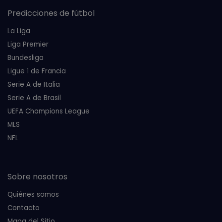
Predicciones de fútbol
La Liga
Liga Premier
Bundesliga
Ligue 1 de Francia
Serie A de Italia
Serie A de Brasil
UEFA Champions League
MLS
NFL
Sobre nosotros
Quiénes somos
Contacto
Mapa del Sitio