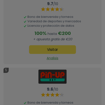
9.7
/10
Bono de bienvenida y torneos
Variedad de deportes y mercados
Licencia y protección de datos
100%
€200
hasta
+ apuesta gratis de €20
Visitar
Analisis
5
9.6
/10
Bono de bienvenida y torneos