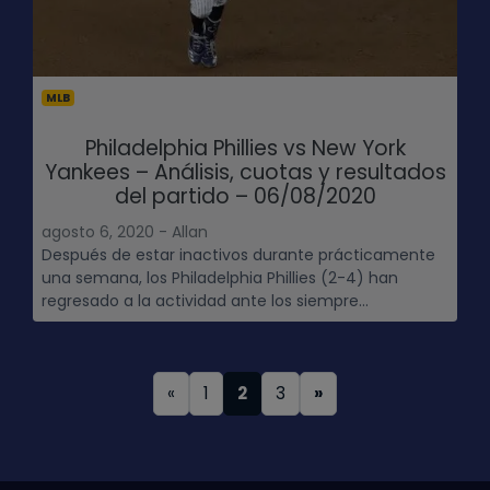
MLB
Philadelphia Phillies vs New York
Yankees – Análisis, cuotas y resultados
del partido – 06/08/2020
agosto 6, 2020 - Allan
Después de estar inactivos durante prácticamente
una semana, los Philadelphia Phillies (2-4) han
regresado a la actividad ante los siempre...
«
1
2
3
»