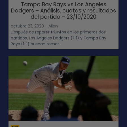
Tampa Bay Rays vs Los Angeles
Dodgers – Análisis, cuotas y resultados
del partido – 23/10/2020
octubre 23, 2020 - Allan
Después de repartir triunfos en los primeros dos
partidos, Los Angeles Dodgers (1-1) y Tampa Bay
Rays (1-1) buscan tomar...
MLB