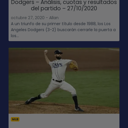
Dodgers – Análisis, cuotas y resultados
del partido – 27/10/2020
octubre 27, 2020 - Allan
A un triunfo de su primer título desde 1988, los Los
Angeles Dodgers (3-2) buscarán cerrarle la puerta a
los...
MLB