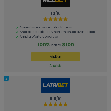
10
/10
Apuestas en vivo e instantáneas
Análisis estadístico y herramientas avanzadas
Amplia oferta deportiva
100%
$100
hasta
Visitar
Analisis
2
9.9
/10