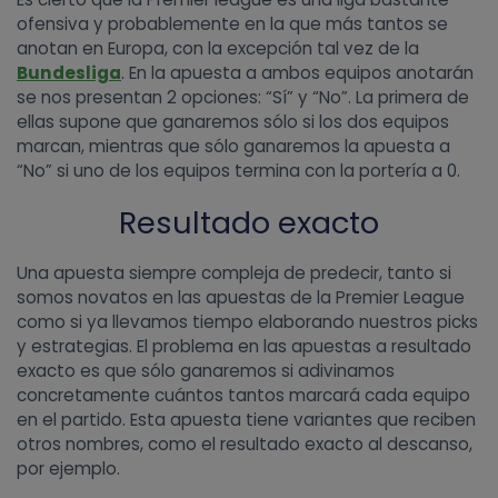
ofensiva y probablemente en la que más tantos se
anotan en Europa, con la excepción tal vez de la
Bundesliga
. En la apuesta a ambos equipos anotarán
se nos presentan 2 opciones: “Sí” y “No”. La primera de
ellas supone que ganaremos sólo si los dos equipos
marcan, mientras que sólo ganaremos la apuesta a
“No” si uno de los equipos termina con la portería a 0.
Resultado exacto
Una apuesta siempre compleja de predecir, tanto si
somos novatos en las apuestas de la Premier League
como si ya llevamos tiempo elaborando nuestros picks
y estrategias. El problema en las apuestas a resultado
exacto es que sólo ganaremos si adivinamos
concretamente cuántos tantos marcará cada equipo
en el partido. Esta apuesta tiene variantes que reciben
otros nombres, como el resultado exacto al descanso,
por ejemplo.