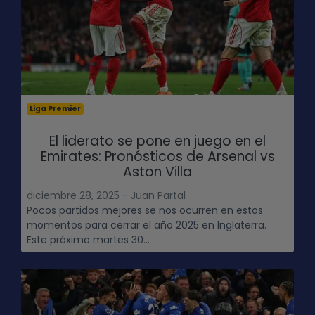
Liga Premier
El liderato se pone en juego en el
Emirates: Pronósticos de Arsenal vs
Aston Villa
diciembre 28, 2025 - Juan Partal
Pocos partidos mejores se nos ocurren en estos
momentos para cerrar el año 2025 en Inglaterra.
Este próximo martes 30...