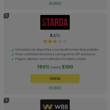
Analisis
10
9.1
/10
Variedad de deportes y competiciones disponibles
Gran cantidad de bonos y programa VIP exclusivo
Pagos rápidos con métodos locales y cripto
150%
$100
hasta
Visitar
Analisis
11