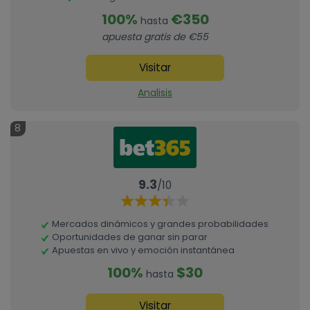
100%
€350
hasta
apuesta gratis de €55
Visitar
Analisis
8
9.3
/10
Mercados dinámicos y grandes probabilidades
Oportunidades de ganar sin parar
Apuestas en vivo y emoción instantánea
100%
$30
hasta
Visitar