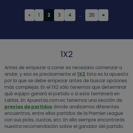
«
1
2
3
4
…
20
»
1X2
Antes de empezar a correr es necesario comenzar a
andar, y eso es precisamente el
1X2
. Esta es la apuesta
por la que se debe empezar antes de buscar opciones
más complejas. En el 1X2 sólo tenemos que determinar
qué equipo ganará el partido o si este terminará en
tablas. En Apuestas.com.ec tenemos una sección de
previas de partidos
donde analizamos diferentes
encuentros, entre ellos partidos de la Premier League
con sus picks, cuotas, etc. En ella siempre encontrarás
nuestra recomendación sobre el ganador del partido.