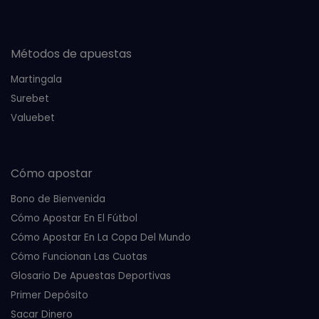
Métodos de apuestas
Martingala
Surebet
Valuebet
Cómo apostar
Bono de Bienvenida
Cómo Apostar En El Fútbol
Cómo Apostar En La Copa Del Mundo
Cómo Funcionan Las Cuotas
Glosario De Apuestas Deportivas
Primer Depósito
Sacar Dinero