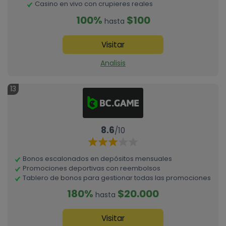
Casino en vivo con crupieres reales
100%
$100
hasta
Visitar
Analisis
13
8.6
/10
Bonos escalonados en depósitos mensuales
Promociones deportivas con reembolsos
Tablero de bonos para gestionar todas las promociones
180%
$20.000
hasta
Visitar