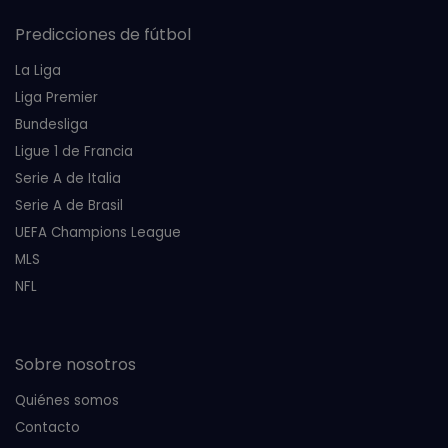
Predicciones de fútbol
La Liga
Liga Premier
Bundesliga
Ligue 1 de Francia
Serie A de Italia
Serie A de Brasil
UEFA Champions League
MLS
NFL
Sobre nosotros
Quiénes somos
Contacto