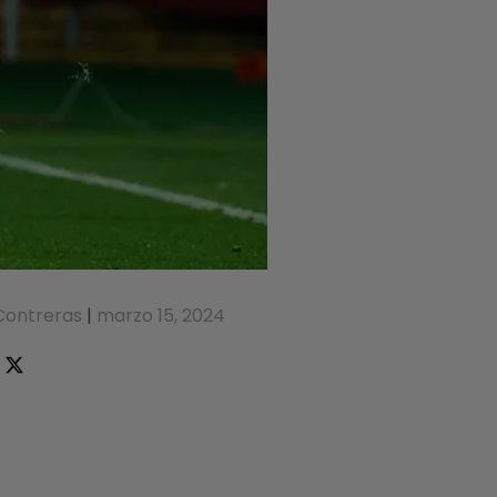
 Contreras
|
marzo 15, 2024