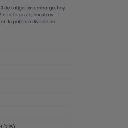
9 de LaLiga, sin embargo, hay
or esta razón, nuestros
en la primera división de
ad
(2.15)