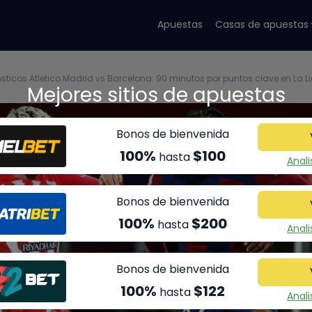
Apuestas
Casas de apuestas
sticos Atletico Madrid vs Barcelona: 90 minutos por puntos clave en La L
Mejores sitios de apuestas
Bonos de bienvenida
100%
$100
hasta
Anali
Bonos de bienvenida
100%
$200
hasta
Anali
Bonos de bienvenida
100%
$122
hasta
Anali