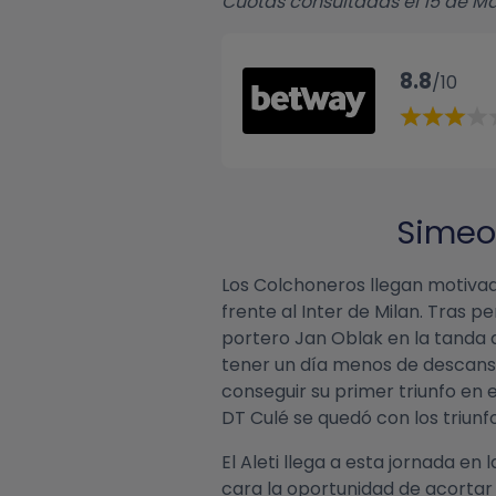
Cuotas consultadas el 15 de M
8.8
/10
Simeo
Los Colchoneros llegan motiva
frente al Inter de Milan. Tras 
portero Jan Oblak en la tanda 
tener un día menos de descanso 
conseguir su primer triunfo en e
DT Culé se quedó con los triunfo
El Aleti llega a esta jornada en 
cara la oportunidad de acortar 