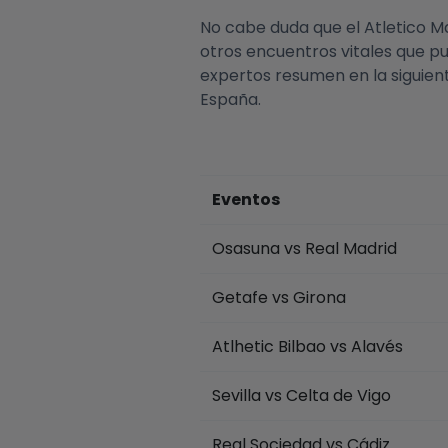
No cabe duda que el Atletico Ma
otros encuentros vitales que p
expertos resumen en la siguient
España.
Eventos
Osasuna vs Real Madrid
Getafe vs Girona
Atlhetic Bilbao vs Alavés
Sevilla vs Celta de Vigo
Real Sociedad vs Cádiz