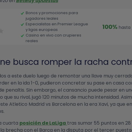
arzo en
Betway apuestas
Bonos y promociones para
jugadores leales
Especialistas en Premier League
100%
hasta
y ligas europeas
Casino en vivo con crupieres
reales
ne busca romper la racha contr
dos a este duelo luego de remontar una llave muy cerrad
perder en la ida 1-0, pudieron concretar su pase en casa c
de penaltis. Sin embargo, el cansancio puede pesar en un
que su rival, jugó 120 minutos de mucha intensidad. Asim
ste Atletico Madrid vs Barcelona en la era Xavi, ya que en
s.
la cuarta
posición de LaLiga
tras sumar 55 puntos en 28
la brecha con el Barça en la disputa por el tercer puest