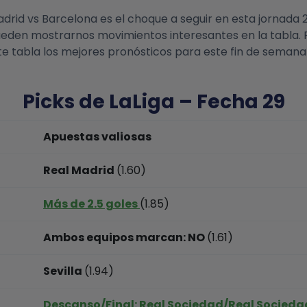
drid vs Barcelona es el choque a seguir en esta jornada 2
ueden mostrarnos movimientos interesantes en la tabla. P
e tabla los mejores pronósticos para este fin de semana 
Picks de LaLiga – Fecha 29
Apuestas valiosas
Real Madrid
(1.60)
Más de 2.5 goles
(1.85)
Ambos equipos marcan: NO
(1.61)
Sevilla
(1.94)
Descanso/Final: Real Sociedad/Real Socied