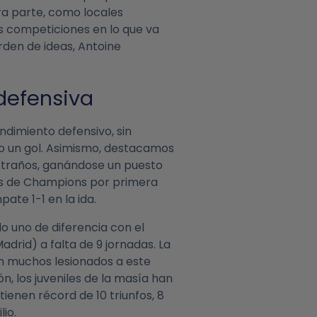
tra parte, como locales
s competiciones en lo que va
rden de ideas, Antoine
defensiva
ndimiento defensivo, sin
lo un gol. Asimismo, destacamos
extraños, ganándose un puesto
 4tos de Champions por primera
ate 1-1 en la ida.
o uno de diferencia con el
adrid) a falta de 9 jornadas. La
on muchos lesionados a este
n, los juveniles de la masía han
enen récord de 10 triunfos, 8
io.