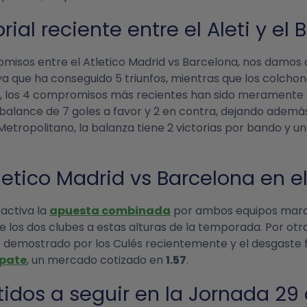
orial reciente entre el Aleti y el 
omisos entre el Atletico Madrid vs Barcelona, nos damos 
a que ha conseguido 5 triunfos, mientras que los colchon
o, los 4 compromisos más recientes han sido meramente 
balance de 7 goles a favor y 2 en contra, dejando además
 Metropolitano, la balanza tiene 2 victorias por bando y u
letico Madrid vs Barcelona en e
activa la
apuesta combinada
por ambos equipos marca
de los dos clubes a estas alturas de la temporada. Por otr
go demostrado por los Culés recientemente y el desgaste f
mpate
, un mercado cotizado en
1.57
.
tidos a seguir en la Jornada 29 