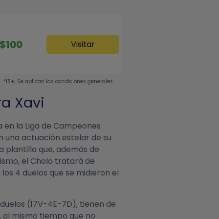
$100
Visitar
*18+; Se aplican las condiciones generales.
a Xavi
a en la Liga de Campeones
on una actuación estelar de su
a plantilla que, además de
ismo, el Cholo tratará de
 los 4 duelos que se midieron el
 duelos (17V-4E-7D), tienen de
o, al mismo tiempo que no