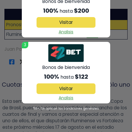
Bonos de bienvenida
100%
$200
hasta
Fluminense vs Fortaleza
Visitar
Pronostico
Odd
Analisis
Fluminense
1.70
3
Juan Partal
|
agosto 15, 2022
Bonos de bienvenida
100%
$122
hasta
Cuotas al Fluminense vs Fortaleza: sólo uno
Visitar
estará en semis de Copa
Analisis
Esta semana conoceremos los semifinalistas de Copa
de Brasil, pues se juegan los partidos de revancha de los
*18+; Se aplican las condiciones generales.
cuartos de final y vamos a prestar especial atención a
uno de ellos, el que disputarán Fluminense vs Fortaleza
este próximo miércoles 17 de agosto en el estadio