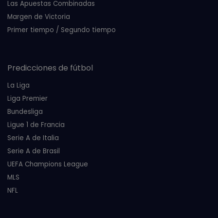
Las Apuestas Combinadas
Margen de Victoria
Primer tiempo / Segundo tiempo
Predicciones de fútbol
La Liga
Liga Premier
Bundesliga
Ligue 1 de Francia
Serie A de Italia
Serie A de Brasil
UEFA Champions League
MLS
NFL