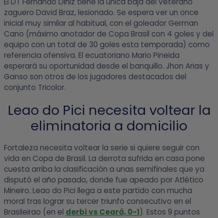
El DT Fernando Diniz tiene la única baja del veterano
zaguero David Braz, lesionado. Se espera ver un once
inicial muy similar al habitual, con el goleador German
Cano (máximo anotador de Copa Brasil con 4 goles y del
equipo con un total de 30 goles esta temporada) como
referencia ofensiva. El ecuatoriano Mario Pineida
esperará su oportunidad desde el banquillo. Jhon Arias y
Ganso son otros de los jugadores destacados del
conjunto Tricolor.
Leao do Pici necesita voltear la
eliminatoria a domicilio
Fortaleza necesita voltear la serie si quiere seguir con
vida en Copa de Brasil. La derrota sufrida en casa pone
cuesta arriba la clasificación a unas semifinales que ya
disputó el año pasado, donde fue apeado por Atlético
Mineiro. Leao do Pici llega a este partido con mucha
moral tras lograr su tercer triunfo consecutivo en el
Brasileirao (en el
derbi vs Ceará, 0-1
). Estos 9 puntos