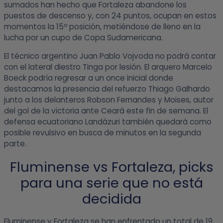
sumados han hecho que Fortaleza abandone los
puestos de descenso y, con 24 puntos, ocupan en estos
momentos la 15º posición, metiéndose de lleno en la
lucha por un cupo de Copa Sudamericana.
El técnico argentino Juan Pablo Vojvoda no podrá contar
con el lateral diestro Tinga por lesión. El arquero Marcelo
Boeck podría regresar a un once inicial donde
destacamos la presencia del refuerzo Thiago Galhardo
junto a los delanteros Robson Fernandes y Moises, autor
del gol de la victoria ante Ceará este fin de semana. El
defensa ecuatoriano Landázuri también quedará como
posible revulsivo en busca de minutos en la segunda
parte.
Fluminense vs Fortaleza, picks
para una serie que no está
decidida
Fluminense y Fortaleza se han enfrentado un total de 19