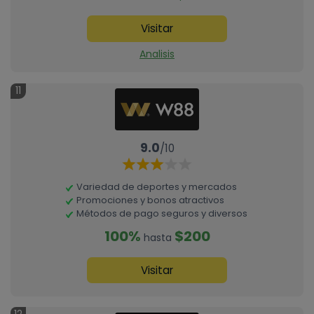
Visitar
Analisis
11
9.0
/10
Variedad de deportes y mercados
Promociones y bonos atractivos
Métodos de pago seguros y diversos
100%
$200
hasta
Visitar