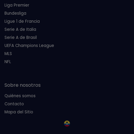
Liga Premier
Bundesliga
Ligue 1 de Francia
Serie A de Italia
Serie A de Brasil
UEFA Champions League
MLS
NFL
Sobre nosotros
Quiénes somos
Contacto
Mapa del Sitio