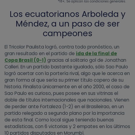
*18+; Se aplican las condiciones generales.
Los ecuatorianos Arboleda y
Méndez, a un paso de ser
campeones
El Tricolor Paulista logró, contra todo pronóstico, un
gran resultado en el partido de
ida de la final de
Copa Brasil (0-1)
gracias al solitario gol de Jonathan
Calleri. En un partido bastante igualado, sólo Sao Paulo
logró acertar con la portería rival, algo que le acerca en
gran forma al que sería su primer título copero de su
historia. Finalista únicamente en el año 2000, el caso de
Sao Paulo es curioso, pues posee en sus vitrinas el
doble de títulos internacionales que nacionales. Vienen
de perder ante Fortaleza (1-2) en el Brasileirao, en un
partido relegado a segundo plano por la importancia
de esta final. Como local sigue teniendo buenas
estadísticas, con 6 victorias y 2 empates en los últimos
10 partidos disputados en Morumbí.