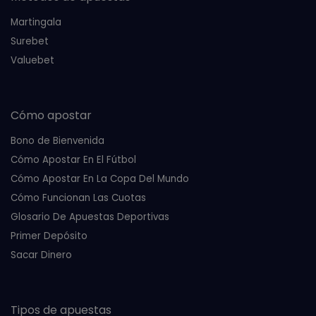
Martingala
Surebet
Valuebet
Cómo apostar
Bono de Bienvenida
Cómo Apostar En El Fútbol
Cómo Apostar En La Copa Del Mundo
Cómo Funcionan Las Cuotas
Glosario De Apuestas Deportivas
Primer Depósito
Sacar Dinero
Tipos de apuestas