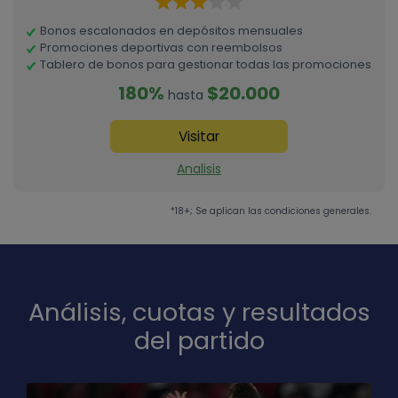
Bonos escalonados en depósitos mensuales
Promociones deportivas con reembolsos
Tablero de bonos para gestionar todas las promociones
180%
$20.000
hasta
Visitar
Analisis
*18+; Se aplican las condiciones generales.
Análisis, cuotas y resultados
del partido