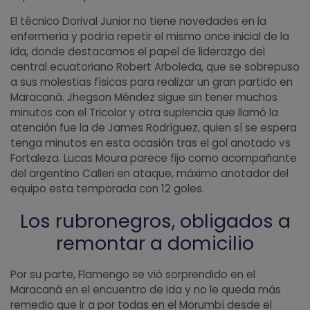
El técnico Dorival Junior no tiene novedades en la
enfermería y podría repetir el mismo once inicial de la
ida, donde destacamos el papel de liderazgo del
central ecuatoriano Robert Arboleda, que se sobrepuso
a sus molestias físicas para realizar un gran partido en
Maracaná. Jhegson Méndez sigue sin tener muchos
minutos con el Tricolor y otra suplencia que llamó la
atención fue la de James Rodríguez, quien sí se espera
tenga minutos en esta ocasión tras el gol anotado vs
Fortaleza. Lucas Moura parece fijo como acompañante
del argentino Calleri en ataque, máximo anotador del
equipo esta temporada con 12 goles.
Los rubronegros, obligados a
remontar a domicilio
Por su parte, Flamengo se vió sorprendido en el
Maracaná en el encuentro de ida y no le queda más
remedio que ir a por todas en el Morumbí desde el