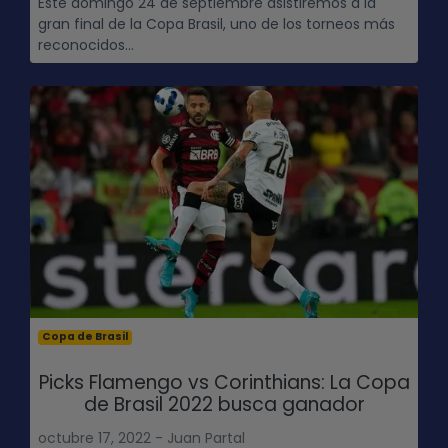
Este domingo 24 de septiembre asistiremos a la
gran final de la Copa Brasil, uno de los torneos más
reconocidos...
Copa de Brasil
Picks Flamengo vs Corinthians: La Copa
de Brasil 2022 busca ganador
octubre 17, 2022 - Juan Partal