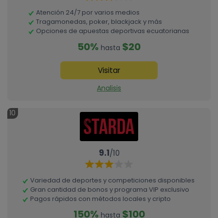
Atención 24/7 por varios medios
Tragamonedas, poker, blackjack y más
Opciones de apuestas deportivas ecuatorianas
50%
$20
hasta
Visitar
Analisis
10
9.1
/10
Variedad de deportes y competiciones disponibles
Gran cantidad de bonos y programa VIP exclusivo
Pagos rápidos con métodos locales y cripto
150%
$100
hasta