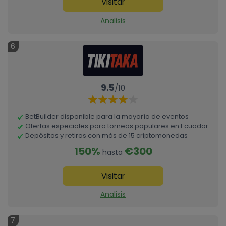
Visitar
Analisis
6
9.5
/10
BetBuilder disponible para la mayoría de eventos
Ofertas especiales para torneos populares en Ecuador
Depósitos y retiros con más de 15 criptomonedas
150%
€300
hasta
Visitar
Analisis
7