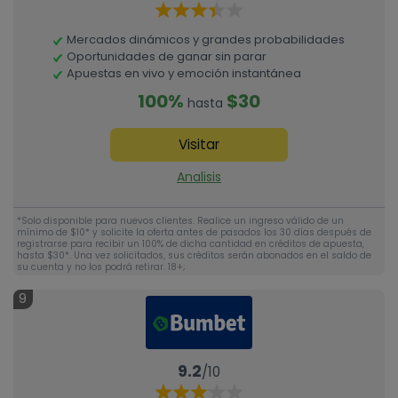
Mercados dinámicos y grandes probabilidades
Oportunidades de ganar sin parar
Apuestas en vivo y emoción instantánea
100%
$30
hasta
Visitar
Analisis
*Solo disponible para nuevos clientes. Realice un ingreso válido de un
mínimo de $10* y solicite la oferta antes de pasados los 30 días después de
registrarse para recibir un 100% de dicha cantidad en créditos de apuesta,
hasta $30*. Una vez solicitados, sus créditos serán abonados en el saldo de
su cuenta y no los podrá retirar. 18+;
9
9.2
/10