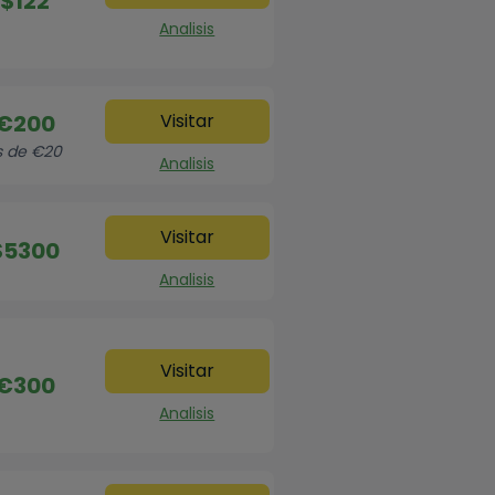
$122
Analisis
€200
Visitar
s de €20
Analisis
Visitar
$5300
Analisis
Visitar
€300
Analisis