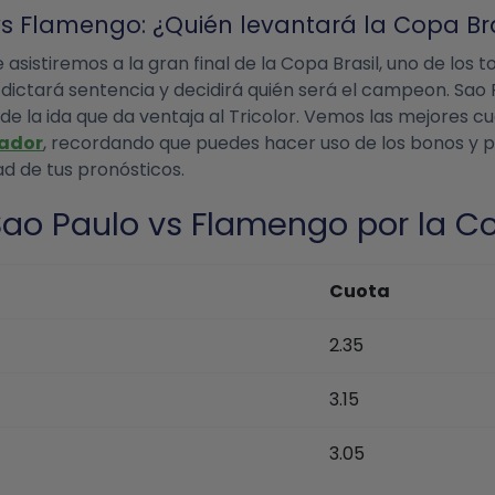
vs Flamengo: ¿Quién levantará la Copa Bra
sistiremos a la gran final de la Copa Brasil, uno de los 
 dictará sentencia y decidirá quién será el campeon. Sao
de la ida que da ventaja al Tricolor. Vemos las mejores cu
uador
, recordando que puedes hacer uso de los bonos y 
ad de tus pronósticos.
ao Paulo vs Flamengo por la Co
Cuota
2.35
3.15
3.05