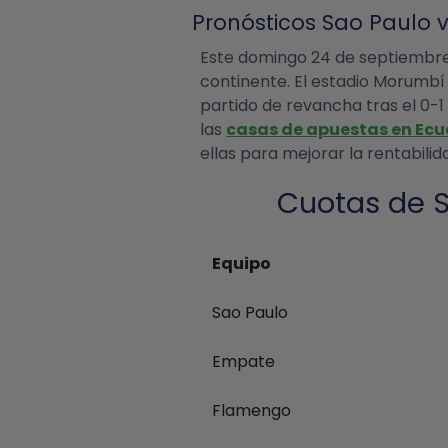
Pronósticos Sao Paulo 
Este domingo 24 de septiembre a
continente. El estadio Morumbí
partido de revancha tras el 0-1 
las
casas de apuestas en Ec
ellas para mejorar la rentabilid
Cuotas de S
Equipo
Sao Paulo
Empate
Flamengo