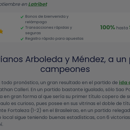
eptiembre en
Latribet
Bonos de bienvenida y
relámpago
100%
Transacciones rápidas y
hasta
seguras
Registro rápido para apuestas
rianos Arboleda y Méndez, a un 
campeones
ra todo pronóstico, un gran resultado en el partido de
ida 
nathan Calleri. En un partido bastante igualado, sólo Sao P
ca en gran forma al que sería su primer título copero de s
aulo es curioso, pues posee en sus vitrinas el doble de tí
te Fortaleza (1-2) en el Brasileirao, en un partido relega
 local sigue teniendo buenas estadísticas, con 6 victorias
í.