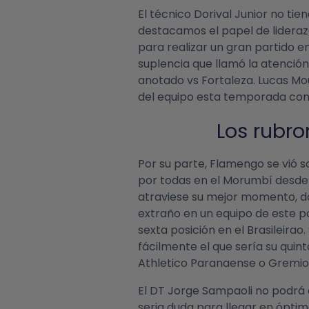
El técnico Dorival Junior no tie
destacamos el papel de lideraz
para realizar un gran partido 
suplencia que llamó la atención
anotado vs Fortaleza. Lucas M
del equipo esta temporada con 
Los rubro
Por su parte, Flamengo se vió 
por todas en el Morumbí desde e
atraviese su mejor momento, do
extraño en un equipo de este p
sexta posición en el Brasileira
fácilmente el que sería su quint
Athletico Paranaense o Gremio
El DT Jorge Sampaoli no podrá 
seria duda para llegar en óptima