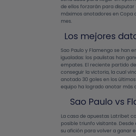
de ellos forzarán para disputar
máximos anotadores en Copa co
mes.
Los mejores dato
Sao Paulo y Flamengo se han en
igualadas: los paulistas han ga
empates. El reciente partido de
conseguir la victoria, la cual vi
anotado 30 goles en los últimos
equipo ha logrado anotar más d
Sao Paulo vs Fl
La casa de apuestas Latribet co
posible triunfo visitante. De
su afición para volver a ganar 