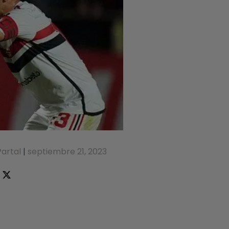
Partal
|
septiembre 21, 2023