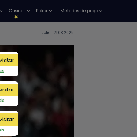
Casinos
Poker
Métodos de pago
×
Julio | 21.03.2025
Visitar
sis
Visitar
sis
Visitar
sis