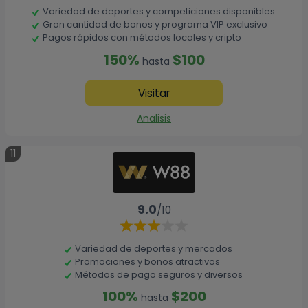
Variedad de deportes y competiciones disponibles
Gran cantidad de bonos y programa VIP exclusivo
Pagos rápidos con métodos locales y cripto
150%
$100
hasta
Visitar
Analisis
11
9.0
/10
Variedad de deportes y mercados
Promociones y bonos atractivos
Métodos de pago seguros y diversos
100%
$200
hasta