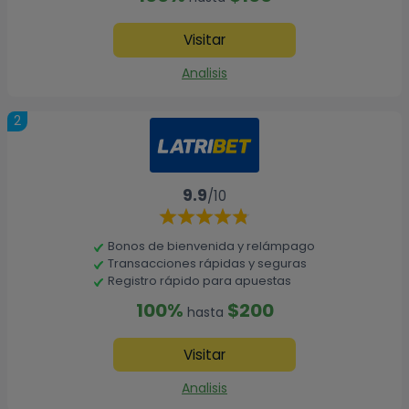
Visitar
Analisis
2
9.9
/10
Bonos de bienvenida y relámpago
Transacciones rápidas y seguras
Registro rápido para apuestas
100%
$200
hasta
Visitar
Analisis