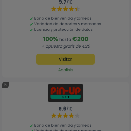
9.7
/10
Bono de bienvenida y torneos
Variedad de deportes y mercados
Licencia y protección de datos
100%
€200
hasta
+ apuesta gratis de €20
Visitar
Analisis
5
9.6
/10
Bono de bienvenida y torneos
Variedad de deportes y mercados