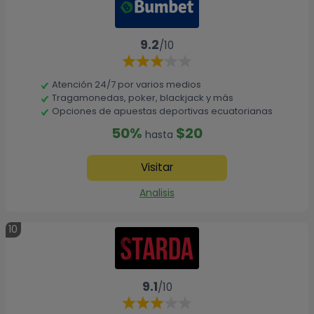
9.2
/10
Atención 24/7 por varios medios
Tragamonedas, poker, blackjack y más
Opciones de apuestas deportivas ecuatorianas
50%
$20
hasta
Visitar
Analisis
10
9.1
/10