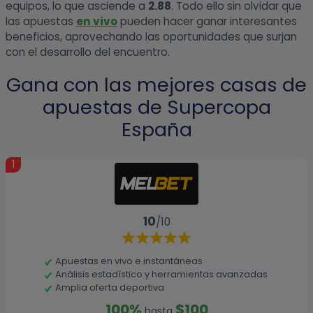
equipos, lo que asciende a
2.88
. Todo ello sin olvidar que
las apuestas
en vivo
pueden hacer ganar interesantes
beneficios, aprovechando las oportunidades que surjan
con el desarrollo del encuentro.
Gana con las mejores casas de
apuestas de Supercopa
España
1
10
/10
Apuestas en vivo e instantáneas
Análisis estadístico y herramientas avanzadas
Amplia oferta deportiva
100%
$100
hasta