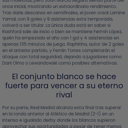
sus molestias, pero Joan García seguirá siendo parte del
once inicial, mostrando un extraordinario rendimiento.
Tras darle descanso en semifinales, el joven crack Lamine
Yamal, con 9 goles y 9 asistencias esta temporada,
volverá a ser titular. La única duda está en saber si
Rashford sale de inicio o bien se mantiene Fermín López,
quién ha empezado el año con 1 gol y 4 asistencias en
apenas 135 minutos de juego. Raphinha, autor de 2 goles
en el anterior partido, y Ferrán Torres completarán el
ataque con total seguridad, dejando a jugadores como
Dani Olmo o Lewandowski como posibles alternativas.
El conjunto blanco se hace
fuerte para vencer a su eterno
rival
Por su parte, Real Madrid alcanza esta final tras superar
en la ronda anterior al Atlético de Madrid (2-1) en un
intenso e igualado derby donde los blancos supieron
aprovechar sus oportunidades a pesar de tener menos