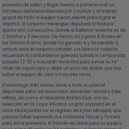
posesión de balón y llegar menos a portería rival. La
fortaleza defensiva liderada por Courtois y el trabajo
grupal de todo el equipo fueron claves para lograr el
objetivo. El conjunto merengue disputará la final por
quinto año consecutivo, donde el balance reciente es de
2 triunfos y 2 derrotas. De hecho, ha jugado 6 finales en
los últimos 8 años, donde ha ganado 4 y ha perdido 2,
ambas ante el conjunto catalán. Los blancos todavía
recuerdan la contundente goleada sufrida la temporada
pasada (2-5) y buscarán revancha para sumar su 14º
título de Supercopa y alejar un poco las dudas que hay
sobre el equipo de cara a mayores retos.
El estratega Xabi Alonso tiene a todo su plantel
disponible salvo los lesionados Alexander-Arnold y Eder
Militao, así como el atacante Brahim Díaz, con su
selección en la Copa Africana. La gran sorpresa en el
once inicial podría ser el regreso de Kylian Mbappé, que
parece haber superado sus molestias físicas y forzará
para estar presente. El francés es clave para su equipo,