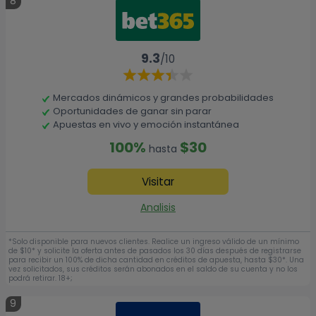
8
9.3
/10
Mercados dinámicos y grandes probabilidades
Oportunidades de ganar sin parar
Apuestas en vivo y emoción instantánea
100%
$30
hasta
Visitar
Analisis
*Solo disponible para nuevos clientes. Realice un ingreso válido de un mínimo
de $10* y solicite la oferta antes de pasados los 30 días después de registrarse
para recibir un 100% de dicha cantidad en créditos de apuesta, hasta $30*. Una
vez solicitados, sus créditos serán abonados en el saldo de su cuenta y no los
podrá retirar. 18+;
9