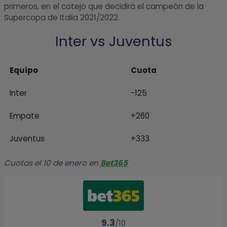
primeros, en el cotejo que decidirá el campeón de la
Supercopa de Italia 2021/2022.
Inter vs Juventus
Equipo
Cuota
Inter
-125
Empate
+260
Juventus
+333
Cuotas el 10 de enero en
Bet365
9.3
/10