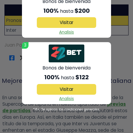
Bonos de bienvenida
Inter vs Juventus
100%
$200
hasta
Pronostico
Odd
Visitar
Inter
-125
Analisis
Juan Partal
|
enero 11, 2022
3
Bonos de bienvenida
100%
$122
hasta
Mejores Cuotas Para La Supercopa Italiana
Entre Inter y Juventus
Visitar
En una semana donde estamos muy pendientes de la
Analisis
Supercopa de España en nuestro apartado de
previas
*18+; Se aplican las condiciones generales.
de partidos
, ésta no es la única que se disputará estos
días en Europa. Así, en Italia también se decide el primer
título de la temporada, ya que Inter vs Juventus se
enfrentan en el estadio Giuseppe Meazza, sede de los