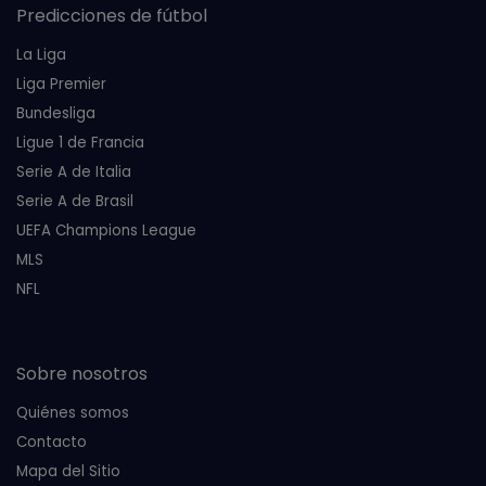
Predicciones de fútbol
La Liga
Liga Premier
Bundesliga
Ligue 1 de Francia
Serie A de Italia
Serie A de Brasil
UEFA Champions League
MLS
NFL
Sobre nosotros
Quiénes somos
Contacto
Mapa del Sitio