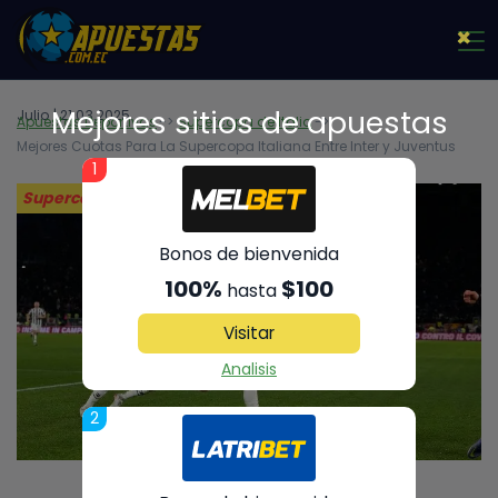
×
Mejores sitios de apuestas
Julio | 21.03.2025
Apuestas Deportivas
Supercopa de Italia
Mejores Cuotas Para La Supercopa Italiana Entre Inter y Juventus
1
Supercopa de Italia
Bonos de bienvenida
100%
$100
hasta
Visitar
Analisis
2