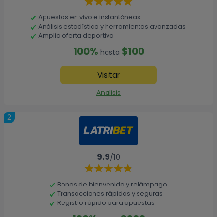
Apuestas en vivo e instantáneas
Análisis estadístico y herramientas avanzadas
Amplia oferta deportiva
100%
$100
hasta
Visitar
Analisis
2
9.9
/10
Bonos de bienvenida y relámpago
Transacciones rápidas y seguras
Registro rápido para apuestas