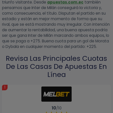
triunfo visitante. Desde
apuestas.com.ec
también
pensamos que Inter de Milán conseguirá la victoria y,
como consecuencia, el título. Disputan el partido en su
estadio y están en mejor momento de forma que su
rival, que se está mostrando muy irregular. Con intención
de aumentar la rentabilidad, una buena apuesta podría
ser que gana Inter de Milán marcando ambos equipos, lo
que se paga a +275. Buena cuota para un gol de Morata
o Dybala en cualquier momento del partido: +225.
Revisa Las Principales Cuotas
De Las Casas De Apuestas En
Línea
1
10
/10