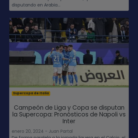
disputando en Arabia...
Supercopa de Italia
Campeón de Liga y Copa se disputan
la Supercopa: Pronósticos de Napoli vs
Inter
enero 20, 2024 - Juan Partal
De forma paralela a la jornada liguera en el Calcio, el