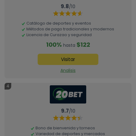
9.8
/10
Catálogo de deportes y eventos
Métodos de pago tradicionales y modernos
Licencia de Curazao y seguridad
100%
$122
hasta
Visitar
Analisis
4
9.7
/10
Bono de bienvenida y torneos
Variedad de deportes y mercados