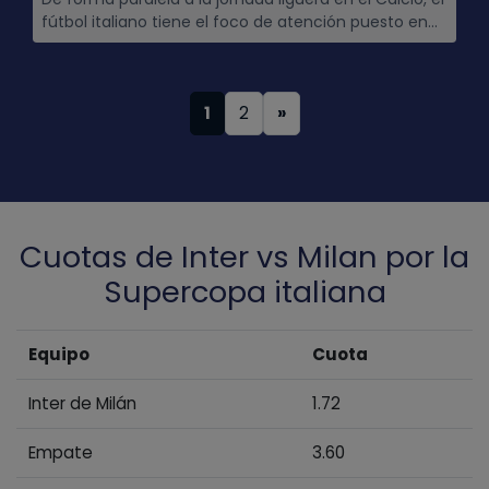
fútbol italiano tiene el foco de atención puesto en...
1
2
»
Cuotas de Inter vs Milan por la
Supercopa italiana
Equipo
Cuota
Inter de Milán
1.72
Empate
3.60