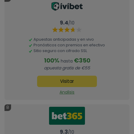
9.4
/10
Apuestas anticipadas y en vivo
Pronósticos con premios en efectivo
Sitio seguro con cifrado SSL
100%
€350
hasta
apuesta gratis de €55
Visitar
Analisis
8
9.3
/10