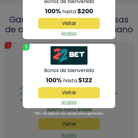
Bonos de bienvenida
100%
$200
hasta
Gana con las mejores casas
Visitar
de apuestas de Calcio italiano
Analisis
1
3
10
Bonos de bienvenida
/10
100%
$122
hasta
Apuestas en vivo e instantáneas
Visitar
Análisis estadístico y herramientas avanzadas
Amplia oferta deportiva
Analisis
100%
$100
hasta
*18+; Se aplican las condiciones generales.
Visitar
Analisis