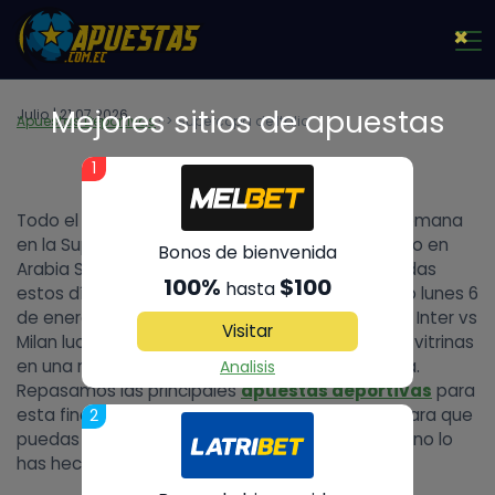
×
Mejores sitios de apuestas
Julio | 21.07.2026
Apuestas Deportivas
Supercopa de Italia
Supercopa de Italia
1
Todo el Calcio centra su atención este fin de semana
en la Supercopa italiana, que se está disputando en
Bonos de bienvenida
Arabia Saudí y que, tras las semifinales disputadas
100%
$100
hasta
estos días atrás, vivirá la gran final este próximo lunes 6
de enero. En el estadio Al-Awwal Park de Riyadh, Inter vs
Visitar
Milan lucharán por llevarse un nuevo título a sus vitrinas
en una nueva edición del Derby della Madonnina.
Analisis
Repasamos las principales
apuestas deportivas
para
esta final y te dejamos una serie de consejos para que
2
puedas completar tu
registro en Rivalo
si aún no lo
has hecho.