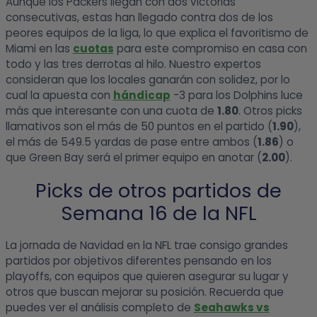
Aunque los Packers llegan con dos victorias
consecutivas, estas han llegado contra dos de los
peores equipos de la liga, lo que explica el favoritismo de
Miami en las
cuotas
para este compromiso en casa con
todo y las tres derrotas al hilo. Nuestro expertos
consideran que los locales ganarán con solidez, por lo
cual la apuesta con
hándicap
-3 para los Dolphins luce
más que interesante con una cuota de
1.80
. Otros picks
llamativos son el más de 50 puntos en el partido (
1.90
),
el más de 549.5 yardas de pase entre ambos (
1.86
) o
que Green Bay será el primer equipo en anotar (
2.00
).
Picks de otros partidos de
Semana 16 de la NFL
La jornada de Navidad en la NFL trae consigo grandes
partidos por objetivos diferentes pensando en los
playoffs, con equipos que quieren asegurar su lugar y
otros que buscan mejorar su posición. Recuerda que
puedes ver el análisis completo de
Seahawks vs