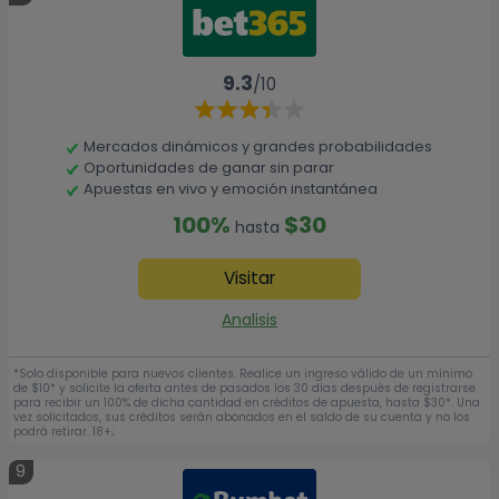
9.3
/10
Mercados dinámicos y grandes probabilidades
Oportunidades de ganar sin parar
Apuestas en vivo y emoción instantánea
100%
$30
hasta
Visitar
Analisis
*Solo disponible para nuevos clientes. Realice un ingreso válido de un mínimo
de $10* y solicite la oferta antes de pasados los 30 días después de registrarse
para recibir un 100% de dicha cantidad en créditos de apuesta, hasta $30*. Una
vez solicitados, sus créditos serán abonados en el saldo de su cuenta y no los
podrá retirar. 18+;
9