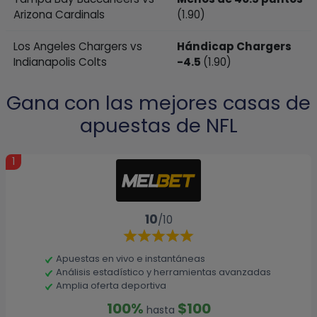
Arizona Cardinals
(1.90)
Los Angeles Chargers vs
Hándicap Chargers
Indianapolis Colts
-4.5
(1.90)
Gana con las mejores casas de
apuestas de NFL
1
10
/10
Apuestas en vivo e instantáneas
Análisis estadístico y herramientas avanzadas
Amplia oferta deportiva
100%
$100
hasta