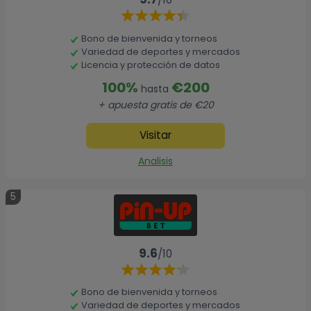
Bono de bienvenida y torneos
Variedad de deportes y mercados
Licencia y protección de datos
100%
€200
hasta
+ apuesta gratis de €20
Visitar
Analisis
5
9.6
/10
Bono de bienvenida y torneos
Variedad de deportes y mercados