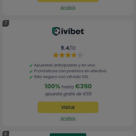
Analisis
7
9.4
/10
Apuestas anticipadas y en vivo
Pronósticos con premios en efectivo
Sitio seguro con cifrado SSL
100%
€350
hasta
apuesta gratis de €55
Visitar
Analisis
8