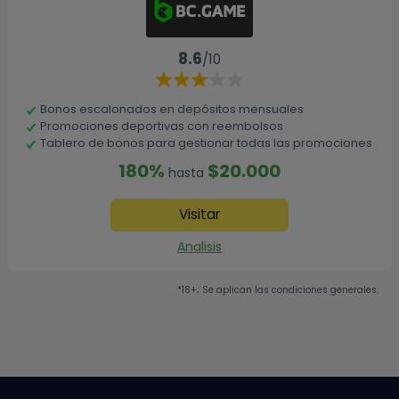
8.6
/10
Bonos escalonados en depósitos mensuales
Promociones deportivas con reembolsos
Tablero de bonos para gestionar todas las promociones
180%
$20.000
hasta
Visitar
Analisis
*18+; Se aplican las condiciones generales.