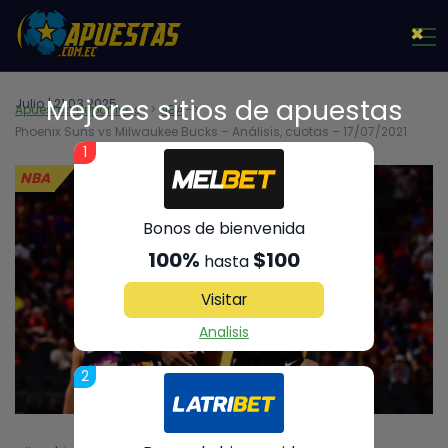
×
Mejores sitios de apuestas
Julio | 21.03.2025
Apuestas Deportivas
NBA
Phoenix Suns vs Milwaukee Bucks – Análisis, cuotas – 17/07/2021
1
NBA
Bonos de bienvenida
100%
$100
hasta
Visitar
Analisis
2