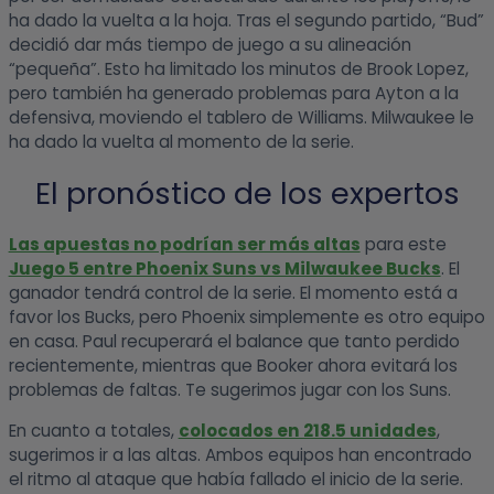
ha dado la vuelta a la hoja. Tras el segundo partido, “Bud”
decidió dar más tiempo de juego a su alineación
“pequeña”. Esto ha limitado los minutos de Brook Lopez,
pero también ha generado problemas para Ayton a la
defensiva, moviendo el tablero de Williams. Milwaukee le
ha dado la vuelta al momento de la serie.
El pronóstico de los expertos
Las apuestas no podrían ser más altas
para este
Juego 5 entre Phoenix Suns vs Milwaukee Bucks
. El
ganador tendrá control de la serie. El momento está a
favor los Bucks, pero Phoenix simplemente es otro equipo
en casa. Paul recuperará el balance que tanto perdido
recientemente, mientras que Booker ahora evitará los
problemas de faltas. Te sugerimos jugar con los Suns.
En cuanto a totales,
colocados en 218.5 unidades
,
sugerimos ir a las altas. Ambos equipos han encontrado
el ritmo al ataque que había fallado el inicio de la serie.