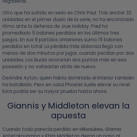
regaderas.
Otro que ha sufrido en serio es Chris Paul. Tras anotar 32
unidades en el primer duelo de la serie, no ha encontrado
ritmo ante la defensa de Jrue Holiday. Paul ha
promediado 5 balones perdidos en los últimos tres
juegos. En sus 9 partidos anteriores sumo 15 balones
perdidos en total. La pérdida más dolorosa llegó con
menos de dos minutos por jugar, cuando perdían por dos
unidades. Los Bucks anotarían dos puntos más en esa
posesión y no voltearían atrás de nuevo.
DeAndre Ayton, quien había dominado el interior también
ha batallado. Pero en casa Phoenix suele elevar su nivel.
Esta podría ser su mayor prueba hasta ahora.
Giannis y Middleton elevan la
apuesta
Cuando todo parecía perdido en Milwaukee, Giannis
Antetokounmpo y Khris Middleton dieron un paso al