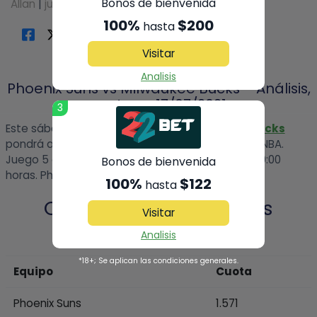
Bonos de bienvenida
Allan
|
julio 17, 2021
100%
$200
hasta
Visitar
Analisis
Phoenix Suns vs Milwaukee Bucks – Análisis,
cuotas – 17/07/2021
3
Este sábado, el
Phoenix Suns vs Milwaukee Bucks
pondrá al ganador a una victoria del título de la NBA.
Juego 5 de las Finales. Sábado 17 de julio, 2021. 20:00
Bonos de bienvenida
horas. Phoenix Suns Arena. Phoenix, Arizona.
100%
$122
hasta
Cuotas Phoenix Suns vs
Visitar
Milwaukee Bucks
Analisis
*18+; Se aplican las condiciones generales.
Equipo
Cuota
Phoenix Suns
1.571