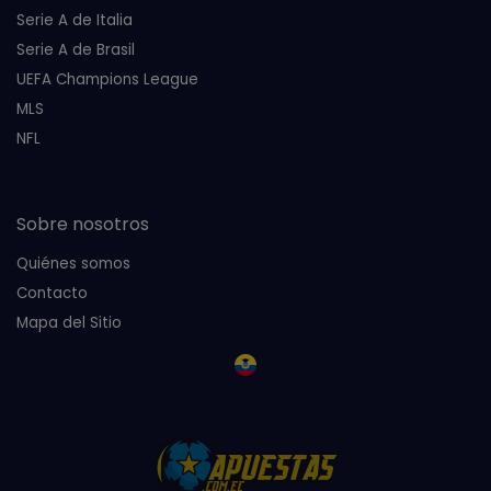
Serie A de Italia
Serie A de Brasil
UEFA Champions League
MLS
NFL
Sobre nosotros
Quiénes somos
Contacto
Mapa del Sitio