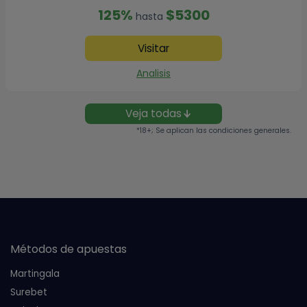
125%
$5300
hasta
Visitar
Analisis
Veja todas
*18+; Se aplican las condiciones generales.
Métodos de apuestas
Martingala
Surebet