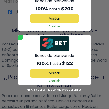
Bonos de bienvenida
Allan
|
octubre 11, 2020
100%
$200
hasta
Visitar
Analisis
Miami Heat vs Los Angeles Lakers –
Pronósticos – 11/10/2020
3
Por segundo partido consecutivo, los Los Angeles Lakers
(3-2) buscarán amarrar el título de la NBA cuando se
enfrenten al Miami Heat (2-3) en el sexto de la serie.
Bonos de bienvenida
Domingo 11 de octubre, 2020. 18:30 horas. ESPN Wide World
100%
$122
hasta
of Sports Complex. Orlando, Florida.
Visitar
¿Podrán Butler y el Heat repetir
Analisis
la historia?
*18+; Se aplican las condiciones generales.
Para mantenerse con vida en el Juego 5, Jimmy Butler
necesitó un partido histórico. Con 35 unidades y 11
canastas en 19 intentos, Butler cargó con el Heat, en