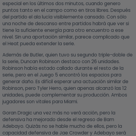
especial en los últimos dos minutos, cuando genero
puntos tanto en el campo como en tiros libres. Después
del partido el ala lucía visiblemente cansado. Con sólo
una noche de descanso entre partidos habrá que ver si
tiene la suficiente energía para otro encuentro a ese
nivel. Sin una aportación similar, parece complicado que
el Heat pueda extender la serie.
Además de Butler, quien tuvo su segundo triple-doble de
la serie, Duncan Robinson destaco con 26 unidades.
Robinson había estado callado durante el resto de la
serie, pero en el Juego 5 encontró los espacios para
generar daño. Es difícil esperar una actuación similar de
Robinson, pero Tyler Herro, quien apenas alcanzó las 12
unidades, puede complementar su producción. Ambos
jugadores son vitales para Miami.
Goran Dragic una vez más no verá acción, pero la
defensiva ha mejorado desde el regreso de Bam
Adebayo. Quizás no se hable mucho de ellos, pero la
capacidad defensiva de Jae Crowder y Adebayo será