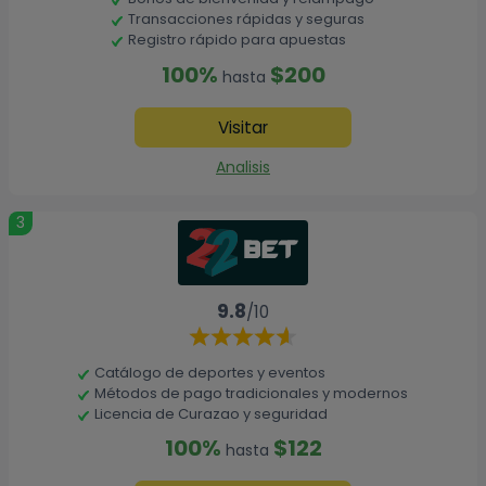
Transacciones rápidas y seguras
Registro rápido para apuestas
100%
$200
hasta
Visitar
Analisis
3
9.8
/10
Catálogo de deportes y eventos
Métodos de pago tradicionales y modernos
Licencia de Curazao y seguridad
100%
$122
hasta