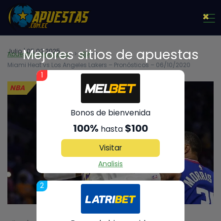
×
Mejores sitios de apuestas
Julio | 05.03.2025
Apuestas Deportivas
NBA
Miami Heat vs Los Angeles Lakers – Pronósticos – 06/10/2020
1
NBA
Bonos de bienvenida
100%
$100
hasta
Visitar
Analisis
2