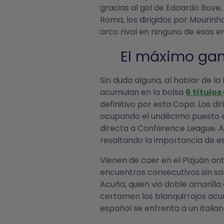
gracias al gol de Edoardo Bove
Roma, los dirigidos por Mourin
arco rival en ninguno de esos e
El máximo gan
Sin duda alguna, al hablar de la
acumulan en la bolsa
6 títulos
definitivo por esta Copa. Los d
ocupando el undécimo puesto en
directa a Conference League. A 
resaltando la importancia de e
Vienen de caer en el Pizjuán an
encuentros consecutivos sin sab
Acuña, quien vio doble amarilla 
certamen los blanquirrojos acum
español se enfrenta a un italia