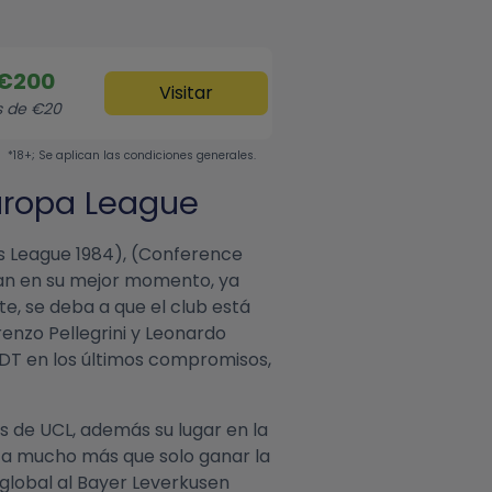
€200
Visitar
s de €20
*18+; Se aplican las condiciones generales.
Europa League
ns League 1984), (Conference
gan en su mejor momento, ya
e, se deba a que el club está
renzo Pellegrini y Leonardo
l DT en los últimos compromisos,
 de UCL, además su lugar en la
fica mucho más que solo ganar la
 global al Bayer Leverkusen