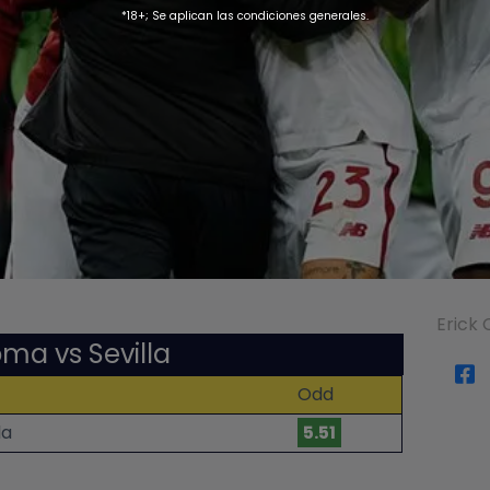
*18+; Se aplican las condiciones generales.
Erick
ma vs Sevilla
Odd
la
5.51