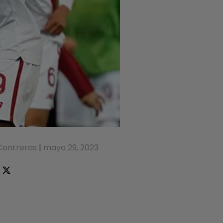
 Contreras
|
mayo 29, 2023