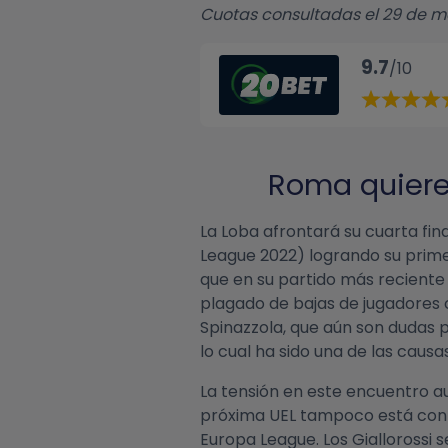
Cuotas consultadas el 29 de 
9.7
/10
Roma quiere 
La Loba afrontará su cuarta fin
League 2022) logrando su prime
que en su partido más reciente 
plagado de bajas de jugadores c
Spinazzola, que aún son dudas p
lo cual ha sido una de las caus
La tensión en este encuentro a
próxima UEL tampoco está confir
Europa League. Los Giallorossi 