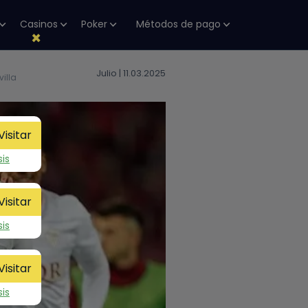
Casinos
Poker
Métodos de pago
×
Julio | 11.03.2025
illa
Visitar
sis
Visitar
sis
Visitar
sis