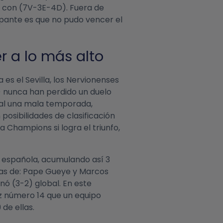
a con (7V-3E-4D). Fuera de
upante es que no pudo vencer el
 a lo más alto
 es el Sevilla, los Nervionenses
0) nunca han perdido un duelo
eral una mala temporada,
osibilidades de clasificación
 Champions si logra el triunfo,
ga española, acumulando así 3
ajas de: Pape Gueye y Marcos
inó (3-2) global. En este
ez número 14 que un equipo
de ellas.