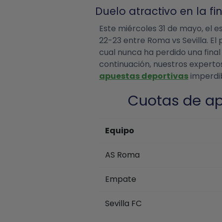
Duelo atractivo en la f
Este miércoles 31 de mayo, el 
22-23 entre Roma vs Sevilla. El
cual nunca ha perdido una final
continuación, nuestros expertos
apuestas deportivas
imperdib
Cuotas de ap
Equipo
AS Roma
Empate
Sevilla FC