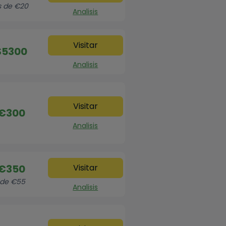
s de €20
Analisis
Visitar
$5300
Analisis
Visitar
€300
Analisis
€350
Visitar
 de €55
Analisis