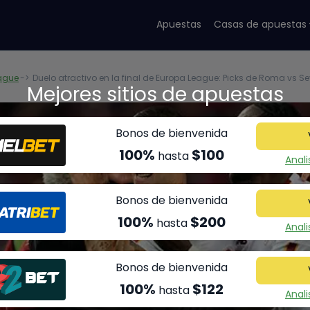
Apuestas
Casas de apuestas
ague
Duelo atractivo en la final de Europa League: Picks de Roma vs Sev
Mejores sitios de apuestas
Bonos de bienvenida
100%
$100
hasta
Anali
Bonos de bienvenida
100%
$200
hasta
Anali
Bonos de bienvenida
100%
$122
hasta
Anali