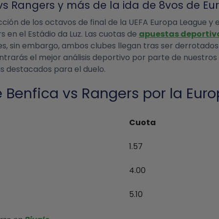
 vs Rangers y más de la ida de 8vos de E
ción de los octavos de final de la UEFA Europa League y 
 en el Estádio da Luz. Las cuotas de
apuestas deportiv
les, sin embargo, ambos clubes llegan tras ser derrotado
ntrarás el mejor análisis deportivo por parte de nuestro
s destacados para el duelo.
 Benfica vs Rangers por la Eur
Cuota
1.57
4.00
5.10