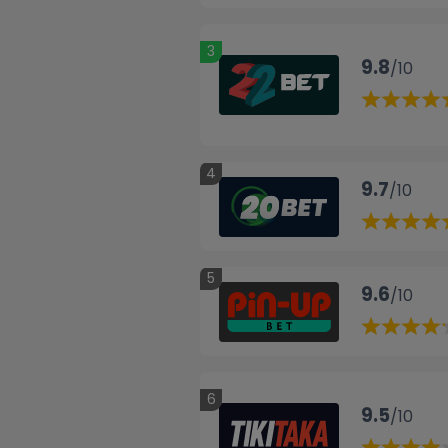
3
9.8
/10
4
9.7
/10
5
9.6
/10
6
9.5
/10