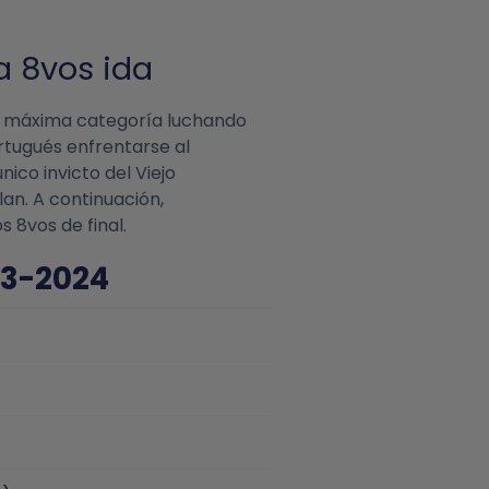
a 8vos ida
e máxima categoría luchando
rtugués enfrentarse al
nico invicto del Viejo
lan. A continuación,
 8vos de final.
23-2024