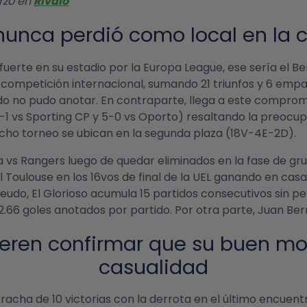
rzo en
Rivalo
 nunca perdió como local en la
fuerte en su estadio por la Europa League, ese sería el B
 competición internacional, sumando 21 triunfos y 6 empa
ido no pudo anotar. En contraparte, llega a este comprom
(2-1 vs Sporting CP y 5-0 vs Oporto) resaltando la preocu
icho torneo se ubican en la segunda plaza (18V-4E-2D).
ca vs Rangers luego de quedar eliminados en la fase de g
 Toulouse en los 16vos de final de la UEL ganando en ca
feudo, El Glorioso acumula 15 partidos consecutivos sin pe
66 goles anotados por partido. Por otra parte, Juan Bern
ieren confirmar que su buen m
casualidad
racha de 10 victorias con la derrota en el último encuent