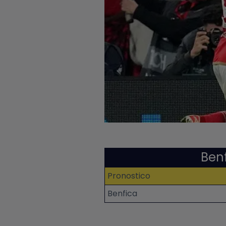
Ben
Pronostico
Benfica