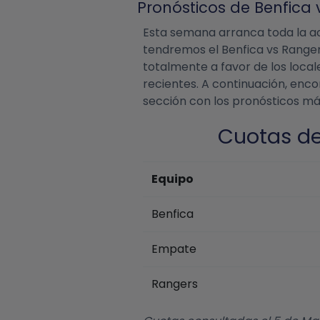
Pronósticos de Benfica
Esta semana arranca toda la ac
tendremos el Benfica vs Rangers
totalmente a favor de los loca
recientes. A continuación, enco
sección con los pronósticos má
Cuotas de
Equipo
Benfica
Empate
Rangers