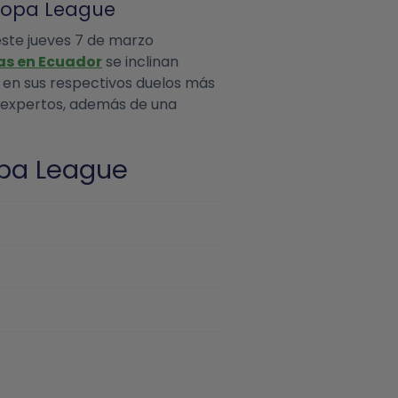
uropa League
este jueves 7 de marzo
as en Ecuador
se inclinan
s en sus respectivos duelos más
s expertos, además de una
opa League