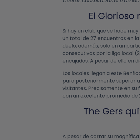
Cuotas consultadas el 5 de Ma
El Glorioso
Si hay un club que se hace muy 
un total de 27 encuentros en la
duelo, además, solo en un part
consecutivas por la liga local 
encajados. A pesar de ello en d
Los locales llegan a este Benfi
para posteriormente superar al
visitantes. Precisamente en su 
con un excelente promedio de 2.
The Gers qu
A pesar de cortar su magnífica 