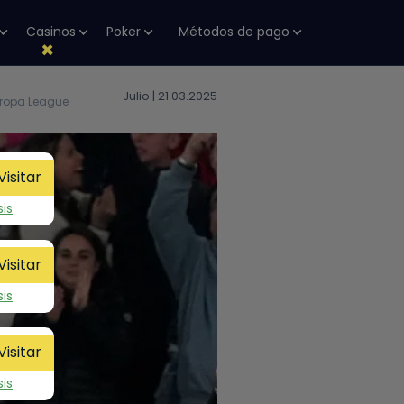
Casinos
Poker
Métodos de pago
×
Julio | 21.03.2025
uropa League
Visitar
sis
Visitar
sis
Visitar
sis