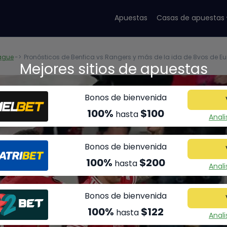
Apuestas
Casas de apuestas
ague
Pronósticos de Benfica vs Rangers y más de la ida de 8vos de E
Mejores sitios de apuestas
Bonos de bienvenida
100%
$100
hasta
Anali
Bonos de bienvenida
100%
$200
hasta
Anali
Bonos de bienvenida
100%
$122
hasta
Anali