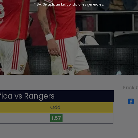
*18+; Se aplican las condiciones generales.
Erick
fica vs Rangers
Odd
1.57