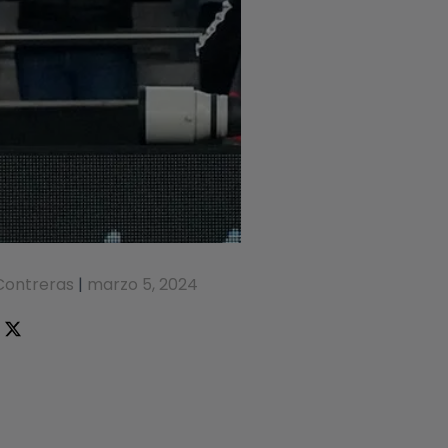
 Contreras
|
marzo 5, 2024