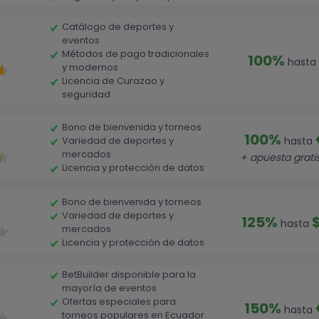
Catálogo de deportes y
eventos
Métodos de pago tradicionales
100%
hasta
y modernos
Licencia de Curazao y
seguridad
Bono de bienvenida y torneos
100%
Variedad de deportes y
hasta
mercados
+ apuesta grati
Licencia y protección de datos
Bono de bienvenida y torneos
Variedad de deportes y
125%
hasta
mercados
Licencia y protección de datos
BetBuilder disponible para la
mayoría de eventos
Ofertas especiales para
150%
hasta
torneos populares en Ecuador