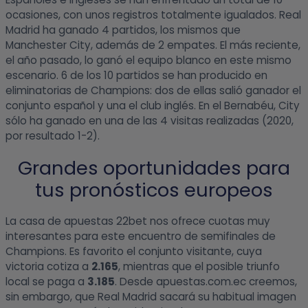
ocasiones, con unos registros totalmente igualados. Real
Madrid ha ganado 4 partidos, los mismos que
Manchester City, además de 2 empates. El más reciente,
el año pasado, lo ganó el equipo blanco en este mismo
escenario. 6 de los 10 partidos se han producido en
eliminatorias de Champions: dos de ellas salió ganador el
conjunto español y una el club inglés. En el Bernabéu, City
sólo ha ganado en una de las 4 visitas realizadas (2020,
por resultado 1-2).
Grandes oportunidades para
tus pronósticos europeos
La casa de apuestas 22bet nos ofrece cuotas muy
interesantes para este encuentro de semifinales de
Champions. Es favorito el conjunto visitante, cuya
victoria cotiza a
2.165
, mientras que el posible triunfo
local se paga a
3.185
. Desde apuestas.com.ec creemos,
sin embargo, que Real Madrid sacará su habitual imagen