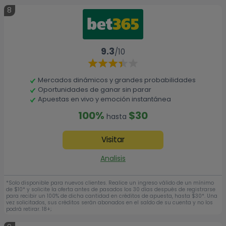
8
9.3
/10
Mercados dinámicos y grandes probabilidades
Oportunidades de ganar sin parar
Apuestas en vivo y emoción instantánea
100%
$30
hasta
Visitar
Analisis
*Solo disponible para nuevos clientes. Realice un ingreso válido de un mínimo
de $10* y solicite la oferta antes de pasados los 30 días después de registrarse
para recibir un 100% de dicha cantidad en créditos de apuesta, hasta $30*. Una
vez solicitados, sus créditos serán abonados en el saldo de su cuenta y no los
podrá retirar. 18+;