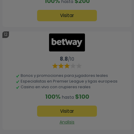
100%
$200
hasta
Visitar
12
8.8
/10
Bonos y promociones para jugadores leales
Especialistas en Premier League y ligas europeas
Casino en vivo con crupieres reales
100%
$100
hasta
Visitar
Analisis