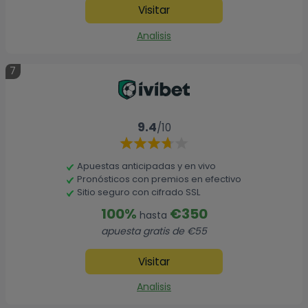
Visitar
Analisis
7
9.4
/10
Apuestas anticipadas y en vivo
Pronósticos con premios en efectivo
Sitio seguro con cifrado SSL
100%
€350
hasta
apuesta gratis de €55
Visitar
Analisis