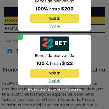
Bonos de bienvenida
100%
$200
hasta
Real Madrid vs Man City
Visitar
Pronostico
Odd
Analisis
Real Madrid
3.185
3
Juan Partal
|
mayo 8, 2023
Bonos de bienvenida
100%
$122
hasta
Pronósticos Real Madrid vs Man City: ¿final
Visitar
anticipada de Champions?
Analisis
La UEFA Champions League encara esta semana los
partidos de ida de semifinales. A un sólo paso de la gran
*18+; Se aplican las condiciones generales.
final, cuatro de los mejores equipos del continente
lucharán por levantar el título más ansiado. En esta
ocasión, nuestro análisis se centra en el partido que