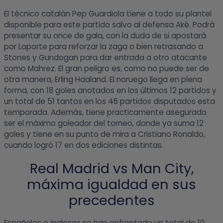
El técnico catalán Pep Guardiola tiene a todo su plantel
disponible para este partido salvo al defensa Aké. Podrá
presentar su once de gala, con la duda de si apostará
por Laporte para reforzar la zaga o bien retrasando a
Stones y Gundogan para dar entrada a otro atacante
como Mahrez. El gran peligro es, como no puede ser de
otra manera, Erling Haaland. El noruego llega en plena
forma, con 18 goles anotados en los últimos 12 partidos y
un total de 51 tantos en los 46 partidos disputados esta
temporada. Además, tiene practicamente asegurado
ser el máximo goleador del torneo, donde ya suma 12
goles y tiene en su punto de mira a Cristiano Ronaldo,
cuando logró 17 en dos ediciones distintas.
Real Madrid vs Man City,
máxima igualdad en sus
precedentes
Españoles e ingleses se han enfrentado un total de 10