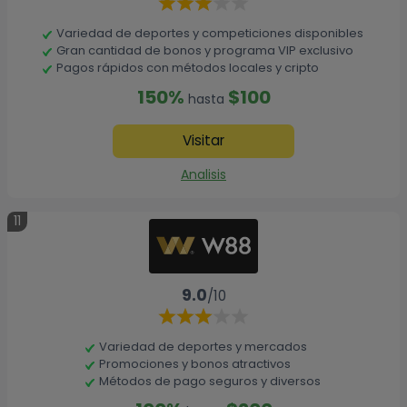
Variedad de deportes y competiciones disponibles
Gran cantidad de bonos y programa VIP exclusivo
Pagos rápidos con métodos locales y cripto
150%
$100
hasta
Visitar
Analisis
11
9.0
/10
Variedad de deportes y mercados
Promociones y bonos atractivos
Métodos de pago seguros y diversos