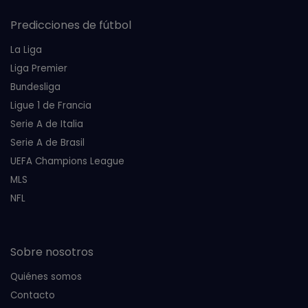
Predicciones de fútbol
La Liga
Liga Premier
Bundesliga
Ligue 1 de Francia
Serie A de Italia
Serie A de Brasil
UEFA Champions League
MLS
NFL
Sobre nosotros
Quiénes somos
Contacto