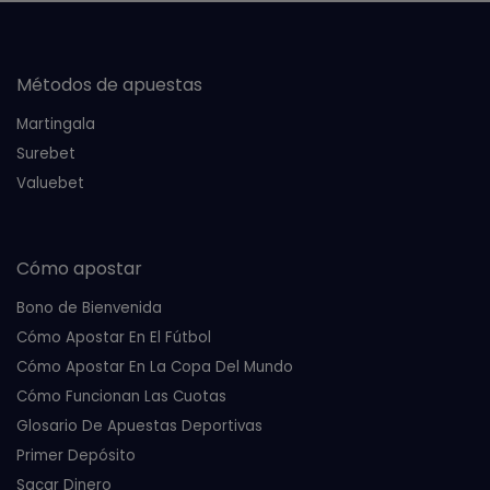
Métodos de apuestas
Martingala
Surebet
Valuebet
Cómo apostar
Bono de Bienvenida
Cómo Apostar En El Fútbol
Cómo Apostar En La Copa Del Mundo
Cómo Funcionan Las Cuotas
Glosario De Apuestas Deportivas
Primer Depósito
Sacar Dinero