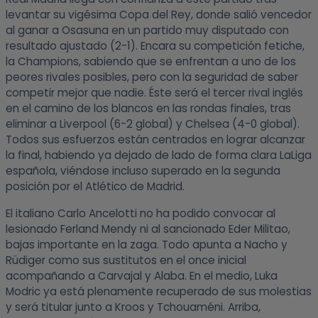
levantar su vigésima Copa del Rey, donde salió vencedor
al ganar a Osasuna en un partido muy disputado con
resultado ajustado (2-1). Encara su competición fetiche,
la Champions, sabiendo que se enfrentan a uno de los
peores rivales posibles, pero con la seguridad de saber
competir mejor que nadie. Éste será el tercer rival inglés
en el camino de los blancos en las rondas finales, tras
eliminar a Liverpool (6-2 global) y Chelsea (4-0 global).
Todos sus esfuerzos están centrados en lograr alcanzar
la final, habiendo ya dejado de lado de forma clara LaLiga
española, viéndose incluso superado en la segunda
posición por el Atlético de Madrid.
El italiano Carlo Ancelotti no ha podido convocar al
lesionado Ferland Mendy ni al sancionado Eder Militao,
bajas importante en la zaga. Todo apunta a Nacho y
Rüdiger como sus sustitutos en el once inicial
acompañando a Carvajal y Alaba. En el medio, Luka
Modric ya está plenamente recuperado de sus molestias
y será titular junto a Kroos y Tchouaméni. Arriba,