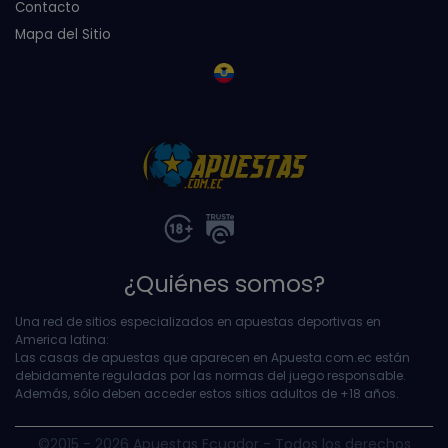
Contacto
Mapa del Sitio
¿Quiénes somos?
Una red de sitios especializados en apuestas deportivas en
America latina:
Las casas de apuestas que aparecen en Apuesta.com.ec están
debidamente reguladas por las normas del juego responsable.
Además, sólo deben acceder estos sitios adultos de +18 años.
©2015 - 2026 Apuestas Ecuador
-
Todos los derechos