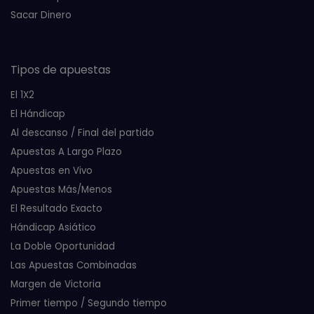
Sacar Dinero
Tipos de apuestas
El 1X2
El Hándicap
Al descanso / Final del partido
Apuestas A Largo Plazo
Apuestas en Vivo
Apuestas Más/Menos
El Resultado Exacto
Hándicap Asiático
La Doble Oportunidad
Las Apuestas Combinadas
Margen de Victoria
Primer tiempo / Segundo tiempo