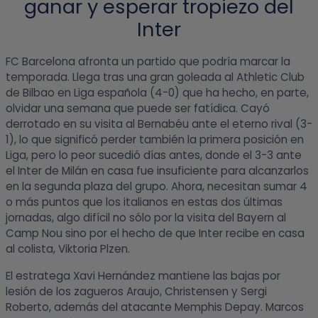
ganar y esperar tropiezo del
Inter
FC Barcelona afronta un partido que podría marcar la
temporada. Llega tras una gran goleada al Athletic Club
de Bilbao en Liga española (4-0) que ha hecho, en parte,
olvidar una semana que puede ser fatídica. Cayó
derrotado en su visita al Bernabéu ante el eterno rival (3-
1), lo que significó perder también la primera posición en
Liga, pero lo peor sucedió días antes, donde el 3-3 ante
el Inter de Milán en casa fue insuficiente para alcanzarlos
en la segunda plaza del grupo. Ahora, necesitan sumar 4
o más puntos que los italianos en estas dos últimas
jornadas, algo difícil no sólo por la visita del Bayern al
Camp Nou sino por el hecho de que Inter recibe en casa
al colista, Viktoria Plzen.
El estratega Xavi Hernández mantiene las bajas por
lesión de los zagueros Araujo, Christensen y Sergi
Roberto, además del atacante Memphis Depay. Marcos