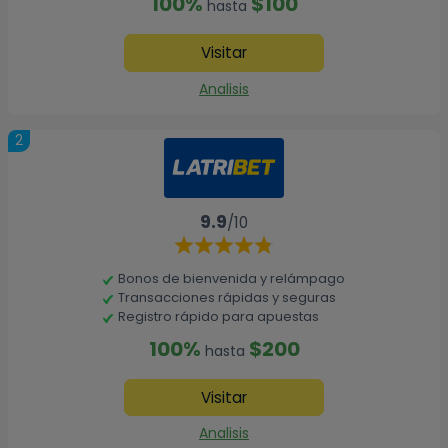
100%
$100
hasta
Visitar
Analisis
2
9.9
/10
Bonos de bienvenida y relámpago
Transacciones rápidas y seguras
Registro rápido para apuestas
100%
$200
hasta
Visitar
Analisis