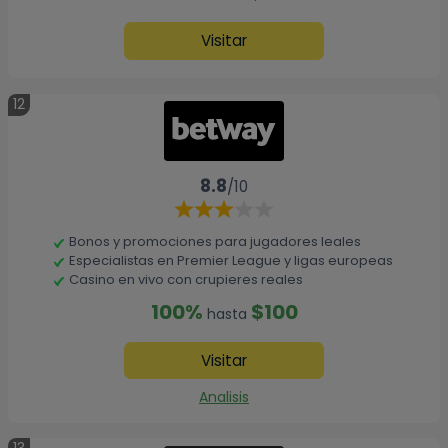
Visitar
12
8.8
/10
Bonos y promociones para jugadores leales
Especialistas en Premier League y ligas europeas
Casino en vivo con crupieres reales
100%
$100
hasta
Visitar
Analisis