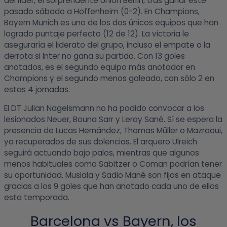
del líder, el sorprendente Unión Berlín, tras ganar este
pasado sábado a Hoffenheim (0-2). En Champions,
Bayern Munich es uno de los dos únicos equipos que han
logrado puntaje perfecto (12 de 12). La victoria le
aseguraría el liderato del grupo, incluso el empate o la
derrota si Inter no gana su partido. Con 13 goles
anotados, es el segundo equipo más anotador en
Champions y el segundo menos goleado, con sólo 2 en
estas 4 jornadas.
El DT Julian Nagelsmann no ha podido convocar a los
lesionados Neuer, Bouna Sarr y Leroy Sané. Sí se espera la
presencia de Lucas Hernández, Thomas Müller o Mazraoui,
ya recuperados de sus dolencias. El arquero Ulreich
seguirá actuando bajo palos, mientras que algunos
menos habituales como Sabitzer o Coman podrían tener
su oportunidad. Musiala y Sadio Mané son fijos en ataque
gracias a los 9 goles que han anotado cada uno de ellos
esta temporada.
Barcelona vs Bayern, los