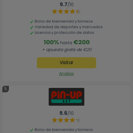
9.7
/10
Bono de bienvenida y torneos
Variedad de deportes y mercados
Licencia y protección de datos
100%
€200
hasta
+ apuesta gratis de €20
Visitar
Analisis
5
9.6
/10
Bono de bienvenida y torneos