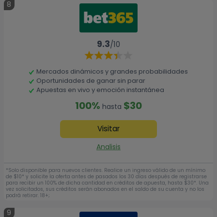
8
9.3
/10
Mercados dinámicos y grandes probabilidades
Oportunidades de ganar sin parar
Apuestas en vivo y emoción instantánea
100%
$30
hasta
Visitar
Analisis
*Solo disponible para nuevos clientes. Realice un ingreso válido de un mínimo
de $10* y solicite la oferta antes de pasados los 30 días después de registrarse
para recibir un 100% de dicha cantidad en créditos de apuesta, hasta $30*. Una
vez solicitados, sus créditos serán abonados en el saldo de su cuenta y no los
podrá retirar. 18+;
9