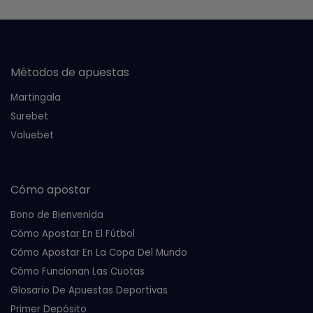
Métodos de apuestas
Martingala
Surebet
Valuebet
Cómo apostar
Bono de Bienvenida
Cómo Apostar En El Fútbol
Cómo Apostar En La Copa Del Mundo
Cómo Funcionan Las Cuotas
Glosario De Apuestas Deportivas
Primer Depósito