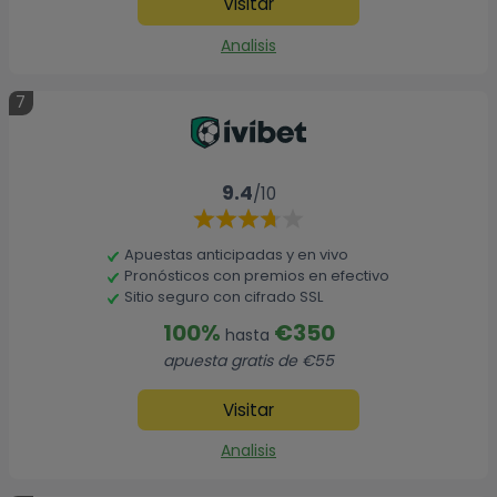
Visitar
Analisis
7
9.4
/10
Apuestas anticipadas y en vivo
Pronósticos con premios en efectivo
Sitio seguro con cifrado SSL
100%
€350
hasta
apuesta gratis de €55
Visitar
Analisis