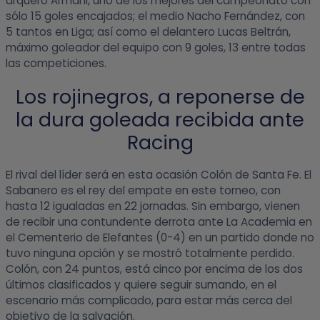
arquero Armani, uno de los mejores del campeonato con
sólo 15 goles encajados; el medio Nacho Fernández, con
5 tantos en Liga; así como el delantero Lucas Beltrán,
máximo goleador del equipo con 9 goles, 13 entre todas
las competiciones.
Los rojinegros, a reponerse de
la dura goleada recibida ante
Racing
El rival del líder será en esta ocasión Colón de Santa Fe. El
Sabanero es el rey del empate en este torneo, con
hasta 12 igualadas en 22 jornadas. Sin embargo, vienen
de recibir una contundente derrota ante La Academia en
el Cementerio de Elefantes (0-4) en un partido donde no
tuvo ninguna opción y se mostró totalmente perdido.
Colón, con 24 puntos, está cinco por encima de los dos
últimos clasificados y quiere seguir sumando, en el
escenario más complicado, para estar más cerca del
objetivo de la salvación.