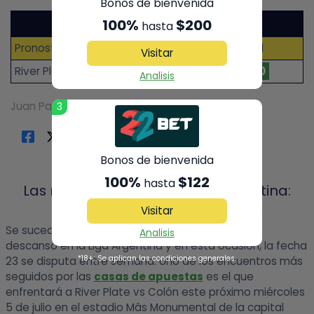
Bonos de bienvenida
River Plate vs Colón
100%
$200
hasta
Pronostico
Odd
Visitar
River Plate/River Plate
1.90
Analisis
Juan Partal
|
julio 3, 2023
3
Bonos de bienvenida
100%
$122
hasta
Las mejores cuotas de Liga Argentina:
Apuestas River Plate vs Colón
Visitar
Se suceden las fechas una tras otra sin apenas
Analisis
descanso en la Liga Argentina y en esta ocasión, la fecha
*18+; Se aplican las condiciones generales.
23 se disputa entre semana. Uno de los encuentros más
seguidos por las
casas de apuestas
es el que
enfrentará a River Plate vs Colón este próximo miércoles
5 de julio en el estadio Mâs Monumental de la capital