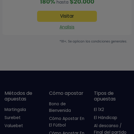
180%
$20.000
hasta
Visitar
Analisis
*18+; Se aplican las condiciones generales.
Métodos de
Cómo apostar
Tipos de
apuestas
apuestas
Bono de
Martingala
El 1X2
Bienvenida
Surebet
El Hándicap
Cómo Apostar En
El Fútbol
Valuebet
Al descanso /
Final del partido
Cómo Apostar En