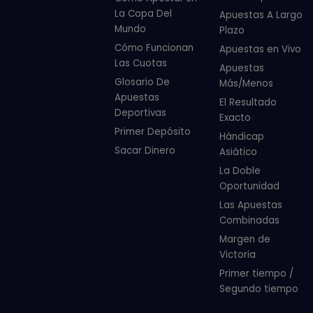
La Copa Del
Apuestas A Largo
Mundo
Plazo
Cómo Funcionan
Apuestas en Vivo
Las Cuotas
Apuestas
Glosario De
Más/Menos
Apuestas
El Resultado
Deportivas
Exacto
Primer Depósito
Hándicap
Sacar Dinero
Asiático
La Doble
Oportunidad
Las Apuestas
Combinadas
Margen de
Victoria
Primer tiempo /
Segundo tiempo