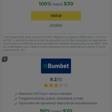
100%
$30
hasta
Visitar
Analisis
*Solo disponible para nuevos clientes. Realice un ingreso válido de un mínimo
de $10* y solicite la oferta antes de pasados los 30 días después de registrarse
para recibir un 100% de dicha cantidad en créditos de apuesta, hasta $30*. Una
vez solicitados, sus créditos serán abonados en el saldo de su cuenta y no los
podrá retirar. 18+;
9
9.2
/10
Atención 24/7 por varios medios
Tragamonedas, poker, blackjack y más
Opciones de apuestas deportivas ecuatorianas
50%
$20
hasta