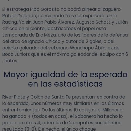
El estratega Pipo Gorosito no podrá alinear al zaguero
Rafael Delgado, sancionado tras ser expulsado ante
Racing. Ya sin Juan Pablo Álvarez, Augusto Schott y Julián
Chicco en el plantel, destacamos el papel esta
temporada de Eric Meza, uno de los líderes de la defensa
del arco de Ignacio Chicco y autor de 2 goles, o del
acierto goleador del veterano Wanchope Ábila, ex de
Boca Juniors que es el máximo goleador del equipo con 6
tantos.
Mayor igualdad de la esperada
en las estadísticas
River Plate y Colón de Santa Fe presentan, en contra de
lo esperado, unos números muy similares en los últimos
enfrentamientos. De los últimos 10 cotejos, el Millonario
ha ganado 4 (todos en casa), el Sabanero ha hecho lo
propio en otros 4, además de 2 empates con idéntico
resultado (0-0). De hecho, el único choque