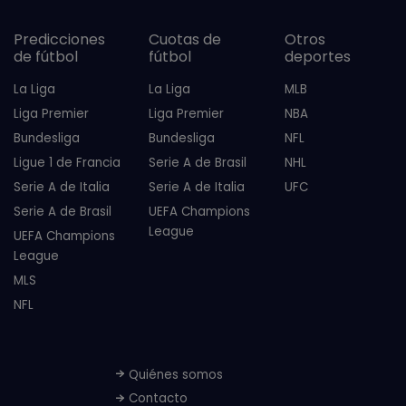
Predicciones
Cuotas de
Otros
de fútbol
fútbol
deportes
La Liga
La Liga
MLB
Liga Premier
Liga Premier
NBA
Bundesliga
Bundesliga
NFL
Ligue 1 de Francia
Serie A de Brasil
NHL
Serie A de Italia
Serie A de Italia
UFC
Serie A de Brasil
UEFA Champions
League
UEFA Champions
League
MLS
NFL
Quiénes somos
Contacto