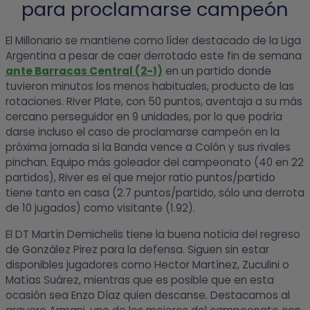
para proclamarse campeón
El Millonario se mantiene como líder destacado de la Liga
Argentina a pesar de caer derrotado este fin de semana
ante Barracas Central (2-1)
en un partido donde
tuvieron minutos los menos habituales, producto de las
rotaciones. River Plate, con 50 puntos, aventaja a su más
cercano perseguidor en 9 unidades, por lo que podría
darse incluso el caso de proclamarse campeón en la
próxima jornada si la Banda vence a Colón y sus rivales
pinchan. Equipo más goleador del campeonato (40 en 22
partidos), River es el que mejor ratio puntos/partido
tiene tanto en casa (2.7 puntos/partido, sólo una derrota
de 10 jugados) como visitante (1.92).
El DT Martín Demichelis tiene la buena noticia del regreso
de González Pirez para la defensa. Siguen sin estar
disponibles jugadores como Hector Martínez, Zuculini o
Matías Suárez, mientras que es posible que en esta
ocasión sea Enzo Díaz quien descanse. Destacamos al