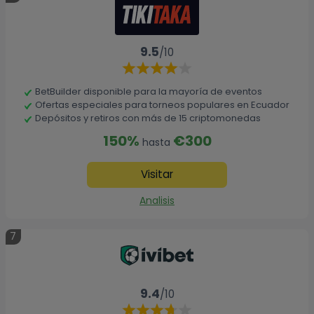
9.5
/10
BetBuilder disponible para la mayoría de eventos
Ofertas especiales para torneos populares en Ecuador
Depósitos y retiros con más de 15 criptomonedas
150%
€300
hasta
Visitar
Analisis
7
9.4
/10