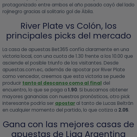
protagonizado entre ambos el año pasado cayó del lado
rojinegro gracias al solitario gol de Ábila.
River Plate vs Colón, los
principales picks del mercado
La casa de apuestas Bet365 confía claramente en una
victoria local, con una cuota de 1.30 frente a los 10.00 que
asciende el posible triunfo de los visitantes. Desde
apuestas.com.ec, además de apostar por River Plate
como vencedor, creemos que esta victoria se puede
producir
tanto al descanso como al final
del
encuentro, lo que se paga a
1.90
. Si buscamos obtener
mayores ganancias con nuestros pronósticos, otro pick
interesante podría ser
apostar
al tanto de Lucas Beltrán
en cualquier momento del partido, lo que cotiza a
2.05
.
Gana con las mejores casas de
apuestas de Liga Argentina