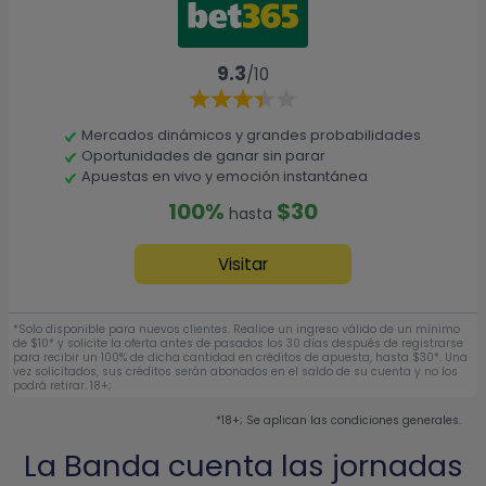
9.3
/10
Mercados dinámicos y grandes probabilidades
Oportunidades de ganar sin parar
Apuestas en vivo y emoción instantánea
100%
$30
hasta
Visitar
*Solo disponible para nuevos clientes. Realice un ingreso válido de un mínimo
de $10* y solicite la oferta antes de pasados los 30 días después de registrarse
para recibir un 100% de dicha cantidad en créditos de apuesta, hasta $30*. Una
vez solicitados, sus créditos serán abonados en el saldo de su cuenta y no los
podrá retirar. 18+;
*18+; Se aplican las condiciones generales.
La Banda cuenta las jornadas