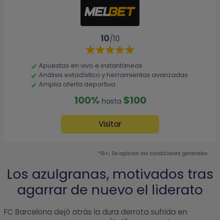
10
/10
Apuestas en vivo e instantáneas
Análisis estadístico y herramientas avanzadas
Amplia oferta deportiva
100%
$100
hasta
Visitar
*18+; Se aplican las condiciones generales.
Los azulgranas, motivados tras
agarrar de nuevo el liderato
FC Barcelona dejó atrás la dura derrota sufrida en