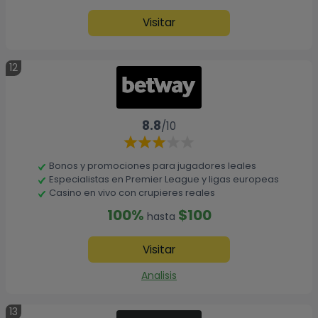
Visitar
12
8.8
/10
Bonos y promociones para jugadores leales
Especialistas en Premier League y ligas europeas
Casino en vivo con crupieres reales
100%
$100
hasta
Visitar
Analisis
13