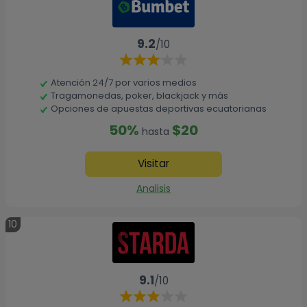
9.2
/10
Atención 24/7 por varios medios
Tragamonedas, poker, blackjack y más
Opciones de apuestas deportivas ecuatorianas
50%
$20
hasta
Visitar
Analisis
10
9.1
/10