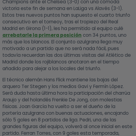
Champions ante el Chelsea (3-0) con una cómoda
victoria este fin de semana en LaLiga vs Alavés (3-1).
Estos tres nuevos puntos han supuesto el cuarto triunfo
consecutivo en el torneoy, tras el tropiezo del Real
Madrid en Girona (1-1), les ha permitido al equipo culé
arrebatarle la primera posición
con 34 puntos, uno
más que los blancos. El conjunto azulgrana llega muy
motivado a un partido que no será nada fácil, pues
todavía recuerdan las dos últimas visitas del Atlético de
Madrid donde los rojiblancos anotaron en el tiempo
añadido para alejar a los locales del triunfo.
El técnico alemán Hans Flick mantiene las bajas del
arquero Ter Stegen y los medios Gavi y Fermín López.
Será duda hasta última hora la participación del charrúa
Araujo y del holandés Frenkie De Jong, con molestias
físicas. Joan García ha vuelto a ser el dueño de la
portería azulgrana con buenas actuaciones, encajando
sólo 5 goles en 8 partidos de liga. Pedri, una de las
grandes figuras del equipo, volverá al once inicial en este
partido. Ferran Torres, con 9 goles esta temporada,