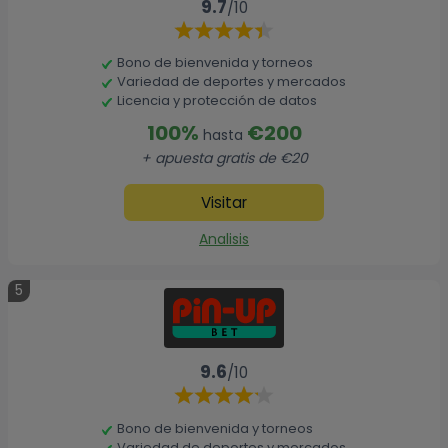
9.7
/10
Bono de bienvenida y torneos
Variedad de deportes y mercados
Licencia y protección de datos
100%
€200
hasta
+ apuesta gratis de €20
Visitar
Analisis
5
9.6
/10
Bono de bienvenida y torneos
Variedad de deportes y mercados