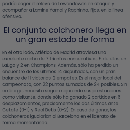
podría coger el relevo de Lewandowski en ataque y
acompañar a Lamine Yamal y Raphinha, fijos, en la línea
ofensiva.
El conjunto colchonero llega en
un gran estado de forma
En el otro lado, Atlético de Madrid atraviesa una
excelente racha de 7 triunfos consecutivos, 5 de ellos en
LaLiga y 2 en Champions. Además, sólo ha perdido un
encuentro de los últimos 14 disputados, con un gran
balance de 11 victorias, 2 empates. Es el mejor local del
campeonato, con 22 puntos sumados de 24 posibles. Sin
embargo, necesita seguir mejorando sus prestaciones
como visitante, donde sólo ha ganado 2 partidos en 6
desplazamientos, precisamente los dos últimos ante
Getafe (0-1) y Real Betis (0-2). En caso de ganar, los
colchoneros igualarían al Barcelona en el liderato de
forma momentánea.