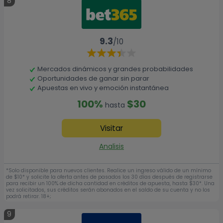
8
9.3
/10
Mercados dinámicos y grandes probabilidades
Oportunidades de ganar sin parar
Apuestas en vivo y emoción instantánea
100%
$30
hasta
Visitar
Analisis
*Solo disponible para nuevos clientes. Realice un ingreso válido de un mínimo
de $10* y solicite la oferta antes de pasados los 30 días después de registrarse
para recibir un 100% de dicha cantidad en créditos de apuesta, hasta $30*. Una
vez solicitados, sus créditos serán abonados en el saldo de su cuenta y no los
podrá retirar. 18+;
9