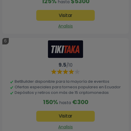
125%
$5300
hasta
Visitar
Analisis
6
9.5
/10
BetBuilder disponible para la mayoría de eventos
Ofertas especiales para torneos populares en Ecuador
Depósitos y retiros con más de 15 criptomonedas
150%
€300
hasta
Visitar
Analisis