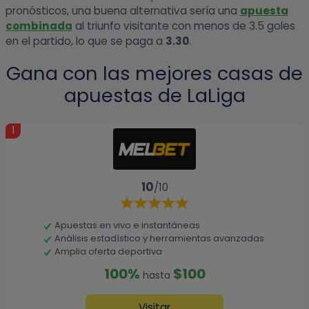
pronósticos, una buena alternativa sería una
apuesta
combinada
al triunfo visitante con menos de 3.5 goles
en el partido, lo que se paga a
3.30
.
Gana con las mejores casas de
apuestas de LaLiga
1
10
/10
Apuestas en vivo e instantáneas
Análisis estadístico y herramientas avanzadas
Amplia oferta deportiva
100%
$100
hasta
Visitar