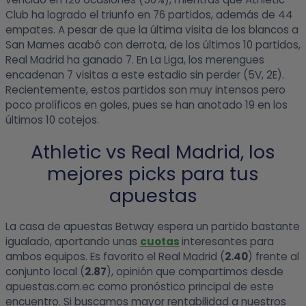
Club ha logrado el triunfo en 76 partidos, además de 44
empates. A pesar de que la última visita de los blancos a
San Mames acabó con derrota, de los últimos 10 partidos,
Real Madrid ha ganado 7. En La Liga, los merengues
encadenan 7 visitas a este estadio sin perder (5V, 2E).
Recientemente, estos partidos son muy intensos pero
poco prolíficos en goles, pues se han anotado 19 en los
últimos 10 cotejos.
Athletic vs Real Madrid, los
mejores picks para tus
apuestas
La casa de apuestas Betway espera un partido bastante
igualado, aportando unas
cuotas
interesantes para
ambos equipos. Es favorito el Real Madrid (
2.40
) frente al
conjunto local (
2.87
), opinión que compartimos desde
apuestas.com.ec como pronóstico principal de este
encuentro. Si buscamos mayor rentabilidad a nuestros