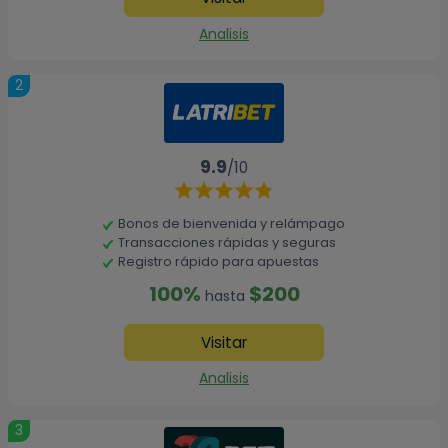
Analisis
2
9.9
/10
Bonos de bienvenida y relámpago
Transacciones rápidas y seguras
Registro rápido para apuestas
100%
$200
hasta
Visitar
Analisis
3