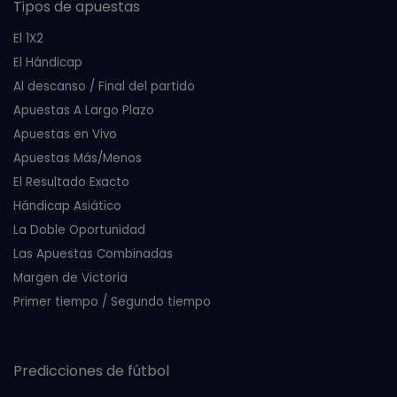
Tipos de apuestas
El 1X2
El Hándicap
Al descanso / Final del partido
Apuestas A Largo Plazo
Apuestas en Vivo
Apuestas Más/Menos
El Resultado Exacto
Hándicap Asiático
La Doble Oportunidad
Las Apuestas Combinadas
Margen de Victoria
Primer tiempo / Segundo tiempo
Predicciones de fútbol