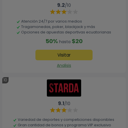
9.2
/10
Atención 24/7 por varios medios
Tragamonedas, poker, blackjack y más
Opciones de apuestas deportivas ecuatorianas
50%
$20
hasta
Visitar
Analisis
10
9.1
/10
Variedad de deportes y competiciones disponibles
Gran cantidad de bonos y programa VIP exclusivo