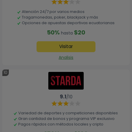
Atención 24/7 por varios medios
Tragamonedas, poker, blackjack y más
Opciones de apuestas deportivas ecuatorianas
50%
$20
hasta
Visitar
Analisis
10
9.1
/10
Variedad de deportes y competiciones disponibles
Gran cantidad de bonos y programa VIP exclusivo
Pagos rápidos con métodos locales y cripto