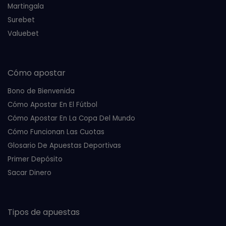
Martingala
Surebet
Valuebet
Cómo apostar
Bono de Bienvenida
Cómo Apostar En El Fútbol
Cómo Apostar En La Copa Del Mundo
Cómo Funcionan Las Cuotas
Glosario De Apuestas Deportivas
Primer Depósito
Sacar Dinero
Tipos de apuestas