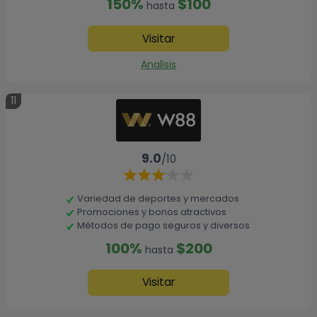
150%
$100
hasta
Visitar
Analisis
11
9.0
/10
Variedad de deportes y mercados
Promociones y bonos atractivos
Métodos de pago seguros y diversos
100%
$200
hasta
Visitar