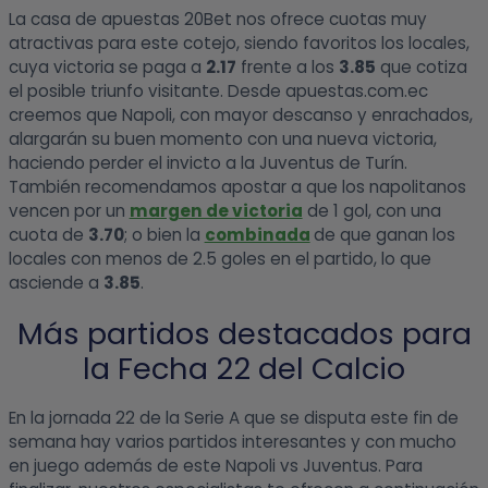
La casa de apuestas 20Bet nos ofrece cuotas muy
atractivas para este cotejo, siendo favoritos los locales,
cuya victoria se paga a
2.17
frente a los
3.85
que cotiza
el posible triunfo visitante. Desde apuestas.com.ec
creemos que Napoli, con mayor descanso y enrachados,
alargarán su buen momento con una nueva victoria,
haciendo perder el invicto a la Juventus de Turín.
También recomendamos apostar a que los napolitanos
vencen por un
margen de victoria
de 1 gol, con una
cuota de
3.70
; o bien la
combinada
de que ganan los
locales con menos de 2.5 goles en el partido, lo que
asciende a
3.85
.
Más partidos destacados para
la Fecha 22 del Calcio
En la jornada 22 de la Serie A que se disputa este fin de
semana hay varios partidos interesantes y con mucho
en juego además de este Napoli vs Juventus. Para