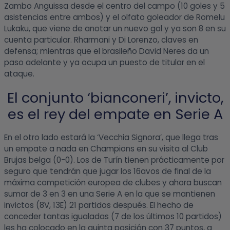
Zambo Anguissa desde el centro del campo (10 goles y 5
asistencias entre ambos) y el olfato goleador de Romelu
Lukaku, que viene de anotar un nuevo gol y ya son 8 en su
cuenta particular. Rharmani y Di Lorenzo, claves en
defensa; mientras que el brasileño David Neres da un
paso adelante y ya ocupa un puesto de titular en el
ataque.
El conjunto ‘bianconeri’, invicto,
es el rey del empate en Serie A
En el otro lado estará la ‘Vecchia Signora’, que llega tras
un empate a nada en Champions en su visita al Club
Brujas belga (0-0). Los de Turín tienen prácticamente por
seguro que tendrán que jugar los 16avos de final de la
máxima competición europea de clubes y ahora buscan
sumar de 3 en 3 en una Serie A en la que se mantienen
invictos (8V, 13E) 21 partidos después. El hecho de
conceder tantas igualadas (7 de los últimos 10 partidos)
les ha colocado en la quinta posición con 37 puntos, a