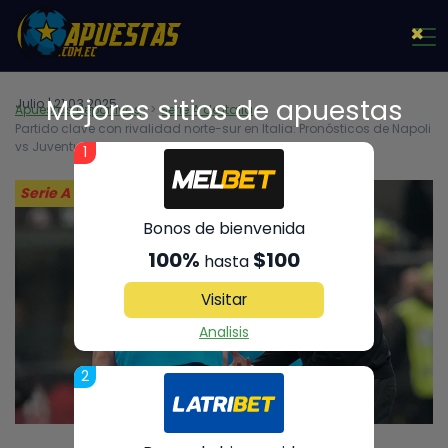
×
Mejores sitios de apuestas
Julio | 21.03.2025
Apuestas Deportivas
Serie A de Italia
Partido clave con rivalidad norte-sur en Italia: Pronósticos de Napoli
vs Juventus
1
Serie A de Italia
Bonos de bienvenida
100%
$100
hasta
Visitar
Analisis
2