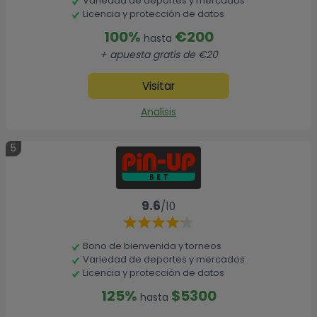
Variedad de deportes y mercados
Licencia y protección de datos
100%
€200
hasta
+ apuesta gratis de €20
Visitar
Analisis
5
9.6
/10
Bono de bienvenida y torneos
Variedad de deportes y mercados
Licencia y protección de datos
125%
$5300
hasta