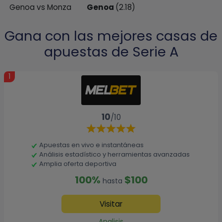
Genoa vs Monza
Genoa
(2.18)
Gana con las mejores casas de
apuestas de Serie A
1
10
/10
Apuestas en vivo e instantáneas
Análisis estadístico y herramientas avanzadas
Amplia oferta deportiva
100%
$100
hasta
Visitar
Analisis