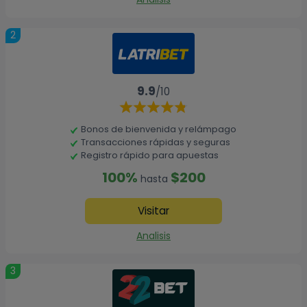
2
9.9
/10
Bonos de bienvenida y relámpago
Transacciones rápidas y seguras
Registro rápido para apuestas
100%
$200
hasta
Visitar
Analisis
3