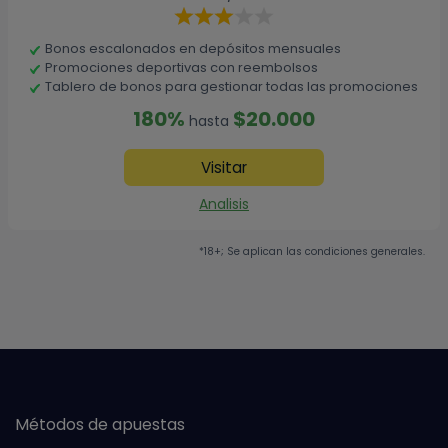
Bonos escalonados en depósitos mensuales
Promociones deportivas con reembolsos
Tablero de bonos para gestionar todas las promociones
180%
$20.000
hasta
Visitar
Analisis
*18+; Se aplican las condiciones generales.
Métodos de apuestas