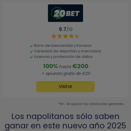
9.7
/10
Bono de bienvenida y torneos
Variedad de deportes y mercados
Licencia y protección de datos
100%
€200
hasta
+ apuesta gratis de €20
Visitar
*18+; Se aplican las condiciones generales.
Los napolitanos sólo saben
ganar en este nuevo año 2025