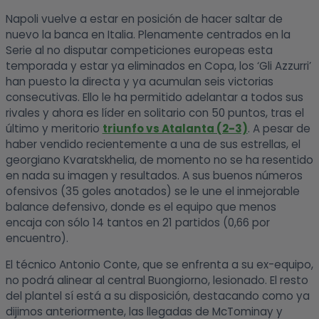
Napoli vuelve a estar en posición de hacer saltar de
nuevo la banca en Italia. Plenamente centrados en la
Serie al no disputar competiciones europeas esta
temporada y estar ya eliminados en Copa, los ‘Gli Azzurri’
han puesto la directa y ya acumulan seis victorias
consecutivas. Ello le ha permitido adelantar a todos sus
rivales y ahora es líder en solitario con 50 puntos, tras el
último y meritorio
triunfo vs Atalanta (2-3)
. A pesar de
haber vendido recientemente a una de sus estrellas, el
georgiano Kvaratskhelia, de momento no se ha resentido
en nada su imagen y resultados. A sus buenos números
ofensivos (35 goles anotados) se le une el inmejorable
balance defensivo, donde es el equipo que menos
encaja con sólo 14 tantos en 21 partidos (0,66 por
encuentro).
El técnico Antonio Conte, que se enfrenta a su ex-equipo,
no podrá alinear al central Buongiorno, lesionado. El resto
del plantel sí está a su disposición, destacando como ya
dijimos anteriormente, las llegadas de McTominay y