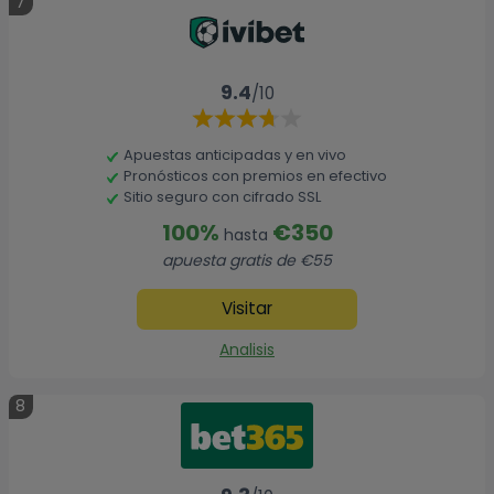
7
9.4
/10
Apuestas anticipadas y en vivo
Pronósticos con premios en efectivo
Sitio seguro con cifrado SSL
100%
€350
hasta
apuesta gratis de €55
Visitar
Analisis
8