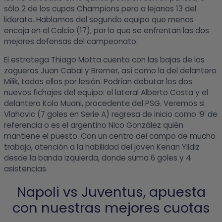
sólo 2 de los cupos Champions pero a lejanos 13 del
liderato. Hablamos del segundo equipo que menos
encaja en el Calcio (17), por lo que se enfrentan las dos
mejores defensas del campeonato.
El estratega Thiago Motta cuenta con las bajas de los
zagueros Juan Cabal y Bremer, así como la del delantero
Milik, todos ellos por lesión. Podrían debutar los dos
nuevos fichajes del equipo: el lateral Alberto Costa y el
delantero Kolo Muani, procedente del PSG. Veremos si
Vlahovic (7 goles en Serie A) regresa de inicio como ‘9’ de
referencia o es el argentino Nico González quién
mantiene el puesto. Con un centro del campo de mucho
trabajo, atención a la habilidad del joven Kenan Yildiz
desde la banda izquierda, donde suma 6 goles y 4
asistencias.
Napoli vs Juventus, apuesta
con nuestras mejores cuotas