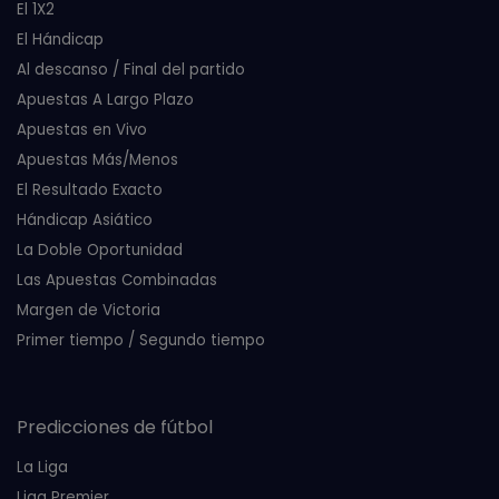
El 1X2
El Hándicap
Al descanso / Final del partido
Apuestas A Largo Plazo
Apuestas en Vivo
Apuestas Más/Menos
El Resultado Exacto
Hándicap Asiático
La Doble Oportunidad
Las Apuestas Combinadas
Margen de Victoria
Primer tiempo / Segundo tiempo
Predicciones de fútbol
La Liga
Liga Premier