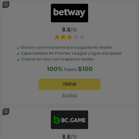
12
8.8
/10
Bonos y promociones para jugadores leales
Especialistas en Premier League y ligas europeas
Casino en vivo con crupieres reales
100%
$100
hasta
Visitar
Analisis
13
8.6
/10