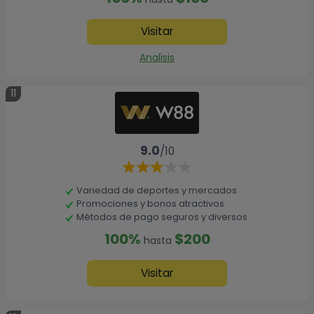
Visitar
Analisis
11
9.0
/10
Variedad de deportes y mercados
Promociones y bonos atractivos
Métodos de pago seguros y diversos
100%
$200
hasta
Visitar