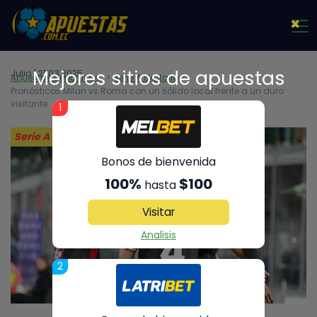
×
Mejores sitios de apuestas
Julio | 21.03.2025
Apuestas Deportivas
Serie A de Italia
Pronósticos Milan vs Roma con un sólido local frente a un duro
visitante
1
Serie A de Italia
Bonos de bienvenida
100%
$100
hasta
Visitar
Analisis
2