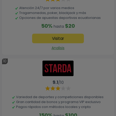
Atención 24/7 por varios medios
Tragamonedas, poker, blackjack y más
Opciones de apuestas deportivas ecuatorianas
50%
$20
hasta
Visitar
Analisis
10
9.1
/10
Variedad de deportes y competiciones disponibles
Gran cantidad de bonos y programa VIP exclusivo
Pagos rápidos con métodos locales y cripto
150%
$100
hasta