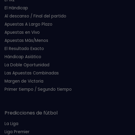
El Hándicap
Al descanso / Final del partido
Apuestas A Largo Plazo
Apuestas en Vivo
Apuestas Más/Menos
El Resultado Exacto
Hándicap Asiático
La Doble Oportunidad
Las Apuestas Combinadas
Margen de Victoria
Primer tiempo / Segundo tiempo
Predicciones de fútbol
La Liga
Liga Premier