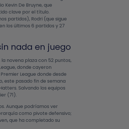
io Kevin De Bruyne, que
do clave por el título.
os partidos), Rodri (que sigue
en los últimos 6 partidos y 27
sin nada en juego
en la novena plaza con 52 puntos,
a League, donde cayeron
en Premier League donde desde
o, este pasado fin de semana
Hatters. Salvando los equipos
er (71).
ips. Aunque podríamos ver
jerarquía como pivote defensivo;
owen, que ha completado su