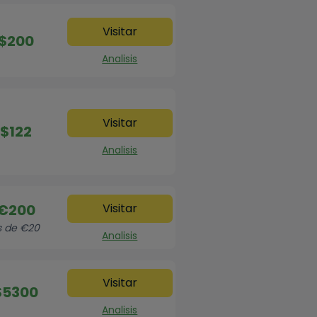
Visitar
$200
Analisis
Visitar
$122
Analisis
€200
Visitar
s de €20
Analisis
Visitar
$5300
Analisis