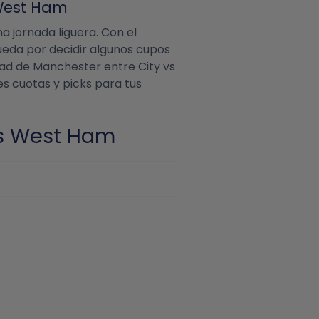
s West Ham
ma jornada liguera. Con el
queda por decidir algunos cupos
ihad de Manchester entre City vs
s cuotas y picks para tus
vs West Ham