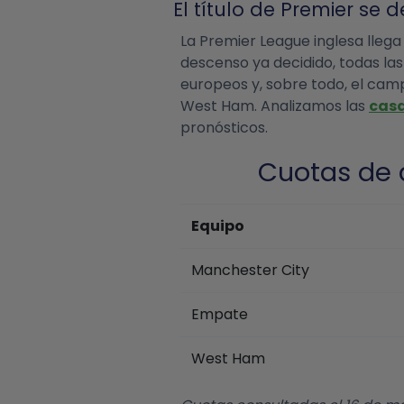
El título de Premier se 
La Premier League inglesa llega 
descenso ya decidido, todas las
europeos y, sobre todo, el camp
West Ham. Analizamos las
casa
pronósticos.
Cuotas de 
Equipo
Manchester City
Empate
West Ham