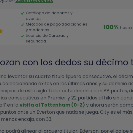
mayo en
22Bet apuestas
Catálogo de deportes y
eventos
Métodos de pago tradicionales
100%
hasta
y modernos
Licencia de Curazao y
seguridad
 rozan con los dedos su décimo t
 levantar su cuarto título liguero consecutivo, el décimo
 coleccionando éxitos en los últimos años y su dominio d
ncipios de este siglo. Líder actualmente con 88 puntos, 
ias consecutivas en Premier y 22 partidos al hilo sin cono
ll’ en la
visita al Tottenham (0-2)
y ahora serán campe
puntos ante un Everton que nada se juega. City es el más
 menos encaja, con 33.
o podrá alinear al arquero titular, Ederson, por el golpe 