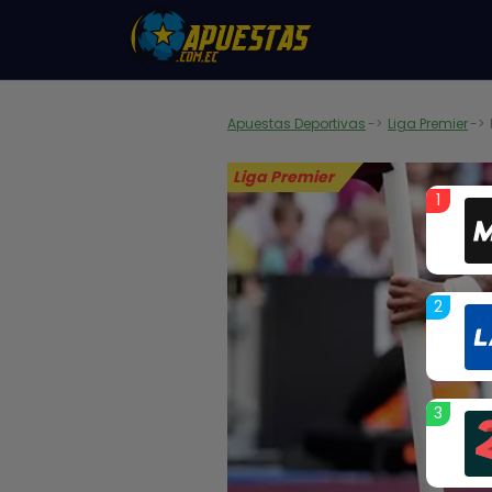
Apuestas Deportivas
Liga Premier
Liga Premier
1
2
3