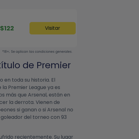
$122
Visitar
*18+; Se aplican las condiciones generales.
ítulo de Premier
 en toda su historia. El
e la Premier League ya es
dos más que Arsenal, están en
cer la derrota. Vienen de
ones si ganan o si Arsenal no
 goleador del torneo con 93
sufrido recientemente. Su lugar