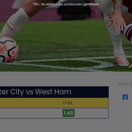
*18+; Se aplican las condiciones generales.
Juan 
er City vs West Ham
Odd
1.43