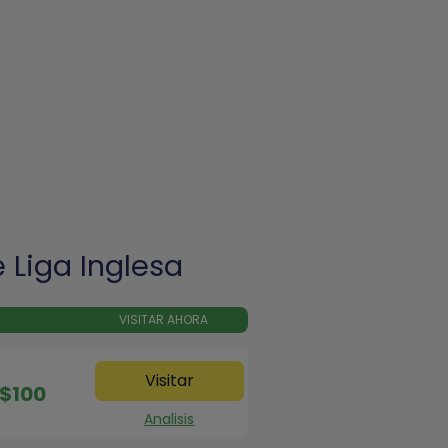
 Liga Inglesa
VISITAR AHORA
Visitar
$100
Analisis