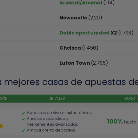
Arsenal/Arsenal
(1.51)
Newcastle
(2.20)
Doble oportunidad
X2
(1.793)
Chelsea
(1.456)
Luton Town
(2.795)
 mejores casas de apuestas de
CIÓN
DETALLES
BONO
Apuestas en vivo e instantáneas
Análisis estadístico y
100%
hasta
herramientas avanzadas
Amplia oferta deportiva