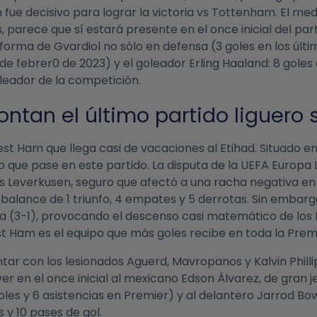
fue decisivo para lograr la victoria vs Tottenham. El med
 parece que sí estará presente en el once inicial del parti
rma de Gvardiol no sólo en defensa (3 goles en los últim
sde febrer0 de 2023) y el goleador Erling Haaland: 8 goles 
leador de la competición.
ntan el último partido liguero 
West Ham que llega casi de vacaciones al Etihad. Situado 
 lo que pase en este partido. La disputa de la UEFA Europ
 vs Leverkusen, seguro que afectó a una racha negativa 
alance de 1 triunfo, 4 empates y 5 derrotas. Sin embarg
a (3-1), provocando el descenso casi matemático de los 
t Ham es el equipo que más goles recibe en toda la Premi
tar con los lesionados Aguerd, Mavropanos y Kalvin Phill
er en el once inicial al mexicano Edson Álvarez, de gran 
goles y 6 asistencias en Premier) y al delantero Jarrod B
y 10 pases de gol.