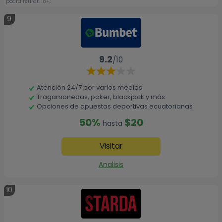
podrá retirar. 18+;
9
9.2
/10
Atención 24/7 por varios medios
Tragamonedas, poker, blackjack y más
Opciones de apuestas deportivas ecuatorianas
50%
$20
hasta
Visitar
Analisis
10