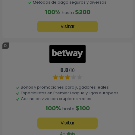
Métodos de pago seguros y diversos
100%
$200
hasta
Visitar
12
8.8
/10
Bonos y promociones para jugadores leales
Especialistas en Premier League y ligas europeas
Casino en vivo con crupieres reales
100%
$100
hasta
Visitar
Analisis