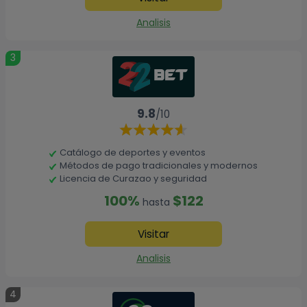
Analisis
3
9.8
/10
Catálogo de deportes y eventos
Métodos de pago tradicionales y modernos
Licencia de Curazao y seguridad
100%
$122
hasta
Visitar
Analisis
4