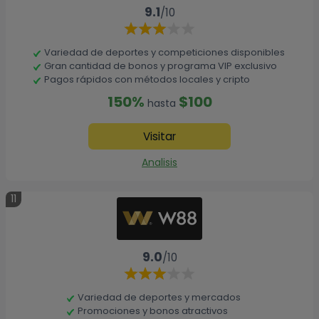
9.1
/10
Variedad de deportes y competiciones disponibles
Gran cantidad de bonos y programa VIP exclusivo
Pagos rápidos con métodos locales y cripto
150%
$100
hasta
Visitar
Analisis
11
9.0
/10
Variedad de deportes y mercados
Promociones y bonos atractivos