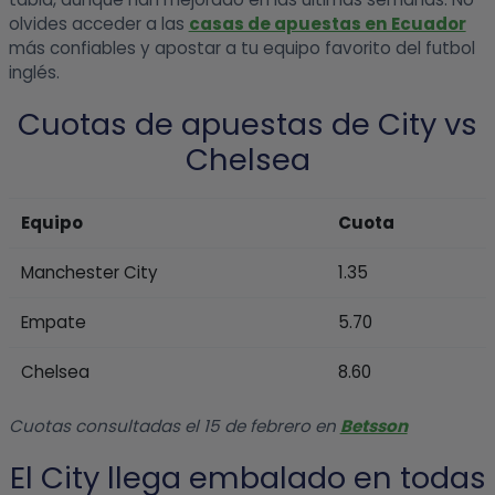
olvides acceder a las
casas de apuestas en Ecuador
más confiables y apostar a tu equipo favorito del futbol
inglés.
Cuotas de apuestas de City vs
Chelsea
Equipo
Cuota
Manchester City
1.35
Empate
5.70
Chelsea
8.60
Cuotas consultadas el 15 de febrero en
Betsson
El City llega embalado en todas