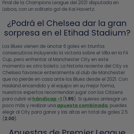
Final de la Champions League del 2021 disputada en
Lisboa, con un solitario gol de Kai Havertz.
¿Podrá el Chelsea dar la gran
sorpresa en el Etihad Stadium?
Los Blues vienen de anotar 6 goles en triunfos
consecutivos incluyendo la victoria sobre el Villa en la FA
Cup, pero enfrentar al Manchester City en este
momento es otro boleto. La historia reciente del City vs
Chelsea favorece enteramente al club de Manchester
que no pierde en casa ante los Blues desde el 2021. Con
Haaland encendido y el equipo en su mejor forma,
nuestros expertos recomiendan jugar con los Citizens
para cubrir el
hándicap -1
(
1.95
). Si quieres arriesgar un
poco más y realizar una
apuesta combinada
, puedes
elegir al City para ganar y las altas en total de goles 2.5
(
2.00
).
Apuestas de Premier League