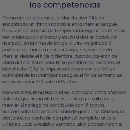
las competencias
Como era de esperarse, el Manchester City ha
encontrado un ritmo imparable en la Premier League.
Después de un inicio de temporada irregular, los Citizens
han enderezado el barco y están a dos unidades del
Liverpool, en la cima de la Liga. El City ha ganado 11
partidos de manera consecutiva, y no pierde en la
Premier desde el 6 de diciembre, cuando cayeron de
visita ante el Aston Villa. En su partido más reciente, el
Manchester City se impuso al Kobenhavn por 3-1 en
actividad de la Champions League. El fin de semana se
impusieron por 2-0 ante el Everton.
Nuevamente, Erling Haaland es la principal arma ofensiva
del club, que suma 56 tantos, la cifra más alta en la
Premier. El noriego ha contribuido con 16 tantos,
nuevamente liderando la tabla de goleo. Los Citizens, no
obstante, no contarán con plantel completo ante el
Chelsea. Jack Grealish y Bernardo Silva abandonaron el