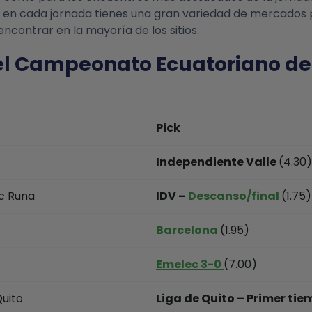
en cada jornada tienes una gran variedad de mercados pa
ncontrar en la mayoría de los sitios.
el Campeonato Ecuatoriano de
Pick
Independiente Valle
(4.30)
c Runa
IDV –
Descanso/final
(1.75)
Barcelona
(1.95)
Emelec 3-0
(7.00)
Quito
Liga de Quito – Primer ti