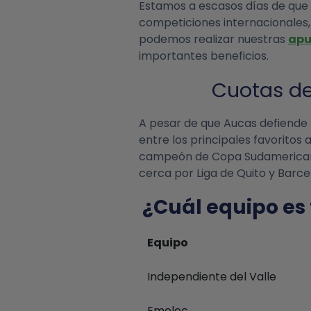
Estamos a escasos días de que
competiciones internacionales, 
podemos realizar nuestras
apu
importantes beneficios.
Cuotas de
A pesar de que Aucas defiende t
entre los principales favoritos 
campeón de Copa Sudamericana,
cerca por Liga de Quito y Barce
¿Cuál equipo es 
Equipo
Independiente del Valle
Emelec