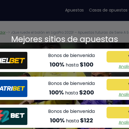
Apuestas
Casas de apuestas
dor
¡Que ruede el balón en LigaPro 2023! – Apuestas futuras de Serie A
Mejores sitios de apuestas
Bonos de bienvenida
100%
$100
hasta
Anali
Bonos de bienvenida
100%
$200
hasta
Anali
Bonos de bienvenida
100%
$122
hasta
Anali