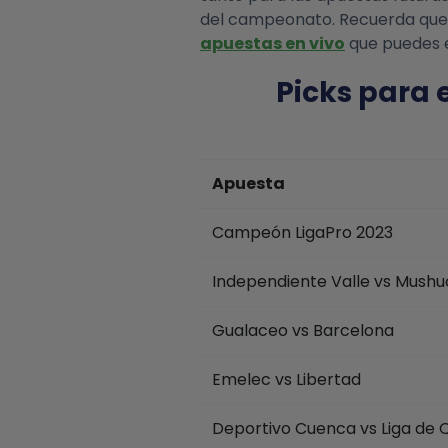
del campeonato. Recuerda que 
apuestas en vivo
que puedes e
Picks para 
Apuesta
Campeón LigaPro 2023
Independiente Valle vs Mushu
Gualaceo vs Barcelona
Emelec vs Libertad
Deportivo Cuenca vs Liga de 