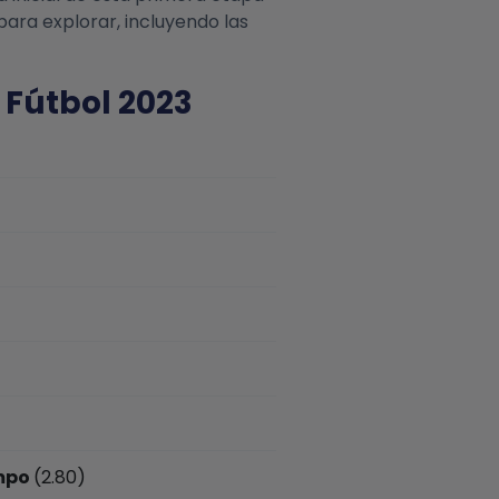
ra explorar, incluyendo las
 Fútbol 2023
empo
(2.80)