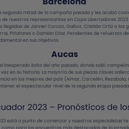
Barcelona
 la segunda mitad de la campaña pasada y les acabó costa
 de nuestros representantes en Copa Libertadores 2023 
as llegadas de Janner Corozo, Gaibor, Cristián Ortiz o lo
urrai, Piñatares o Damián Díaz. Pendientes de refuerzos d
damental en sus objetivos.
Aucas
 el inesperado éxito del año pasado, donde salió campeón 
ez en su historia. La mayoría de sus piezas claves saliero
ncia en los mejores del país (Aimar, Carcelén, Rezabala, 
ntener el espectacular nivel de la segunda etapa pasad
cuador 2023 – Pronósticos de lo
2023 está a punto de comenzar y nuestros especialistas 
s como para los encuentros más destacados de la jornada