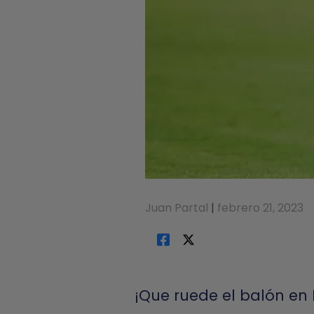
Juan Partal
|
febrero 21, 2023
¡Que ruede el balón en 