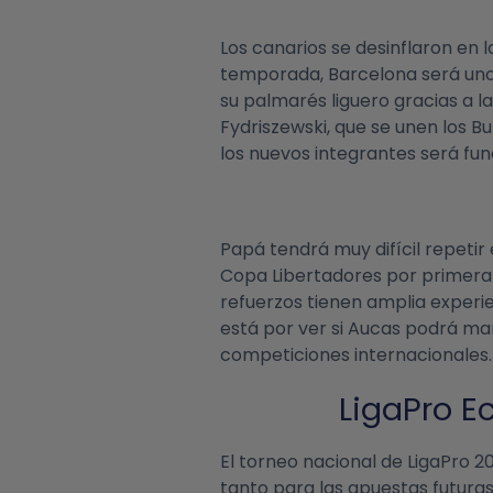
Los canarios se desinflaron en
temporada, Barcelona será uno
su palmarés liguero gracias a l
Fydriszewski, que se unen los B
los nuevos integrantes será fun
Papá tendrá muy difícil repetir
Copa Libertadores por primera v
refuerzos tienen amplia experie
está por ver si Aucas podrá ma
competiciones internacionales.
LigaPro E
El torneo nacional de LigaPro 
tanto para las apuestas futura