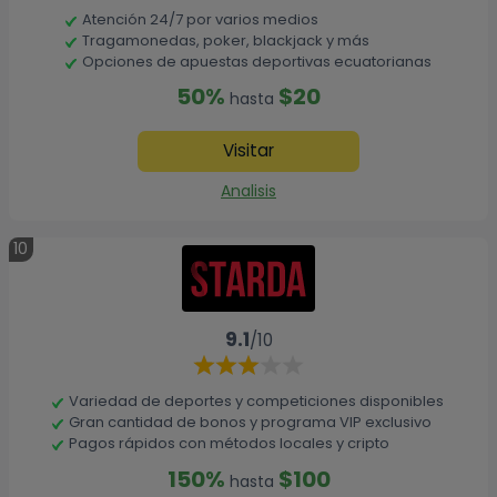
Atención 24/7 por varios medios
Tragamonedas, poker, blackjack y más
Opciones de apuestas deportivas ecuatorianas
50%
$20
hasta
Visitar
Analisis
10
9.1
/10
Variedad de deportes y competiciones disponibles
Gran cantidad de bonos y programa VIP exclusivo
Pagos rápidos con métodos locales y cripto
150%
$100
hasta