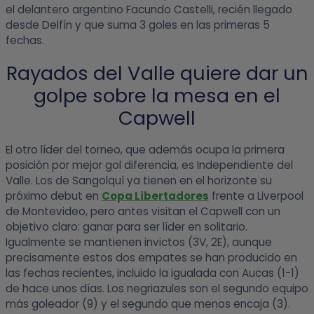
el delantero argentino Facundo Castelli, recién llegado
desde Delfín y que suma 3 goles en las primeras 5
fechas.
Rayados del Valle quiere dar un
golpe sobre la mesa en el
Capwell
El otro líder del torneo, que además ocupa la primera
posición por mejor gol diferencia, es Independiente del
Valle. Los de Sangolquí ya tienen en el horizonte su
próximo debut en
Copa Libertadores
frente a Liverpool
de Montevideo, pero antes visitan el Capwell con un
objetivo claro: ganar para ser líder en solitario.
Igualmente se mantienen invictos (3V, 2E), aunque
precisamente estos dos empates se han producido en
las fechas recientes, incluido la igualada con Aucas (1-1)
de hace unos días. Los negriazules son el segundo equipo
más goleador (9) y el segundo que menos encaja (3).