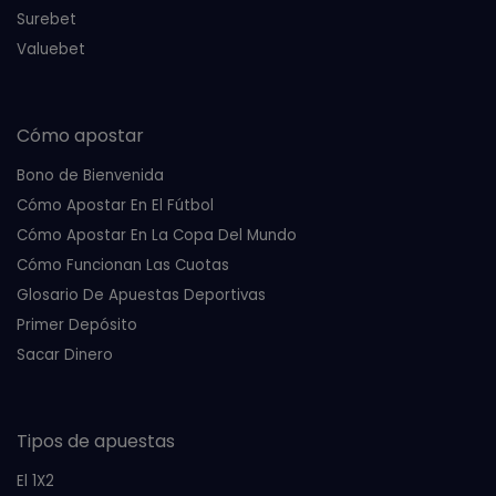
Surebet
Valuebet
Cómo apostar
Bono de Bienvenida
Cómo Apostar En El Fútbol
Cómo Apostar En La Copa Del Mundo
Cómo Funcionan Las Cuotas
Glosario De Apuestas Deportivas
Primer Depósito
Sacar Dinero
Tipos de apuestas
El 1X2