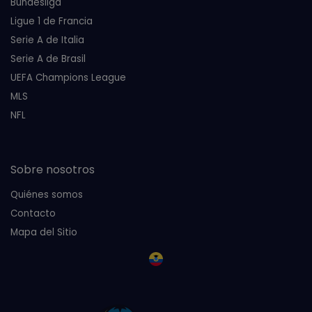
Bundesliga
Ligue 1 de Francia
Serie A de Italia
Serie A de Brasil
UEFA Champions League
MLS
NFL
Sobre nosotros
Quiénes somos
Contacto
Mapa del Sitio