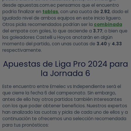
desde apuestas.com.ec pensamos que el encuentro
podría finalizar en
tablas
, con una cuota de
2.92
, dado el
igualado nivel de ambos equipos en este inicio liguero.
Otros picks recomendados podrían ser la
combinada
del empate con goles, lo que asciende a
3.77
; o bien que
los goleadores Castelli u Hoyos anotarán en algún
momento del partido, con unas cuotas de
3.40
y
4.33
respectivamente.
Apuestas de Liga Pro 2024 para
la Jornada 6
Este encuentro entre Emelec vs Independiente será el
que cierre la fecha 6 del campeonato. Sin embargo,
antes de ello hay otros partidos también interesantes
con los que poder obtener beneficios. Nuestros expertos
han analizado las cuotas y picks de cada uno de ellos y a
continuación te ofrecemos una selección recomendada
para tus pronósticos: