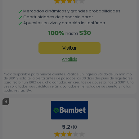
Mercados dinámicos y grandes probabilidades
Oportunidades de ganar sin parar
Apuestas en vivo y emoción instantánea
100%
$30
hasta
Visitar
Analisis
*Solo disponible para nuevos clientes. Realice un ingreso válido de un mínimo
de $10* y solicite la oferta antes de pasados los 30 días después de registrarse
para recibir un 100% de dicha cantidad en créditos de apuesta, hasta $30*. Una
vez solicitados, sus créditos serán abonados en el saldo de su cuenta y no los
podrá retirar. 18+;
9
9.2
/10