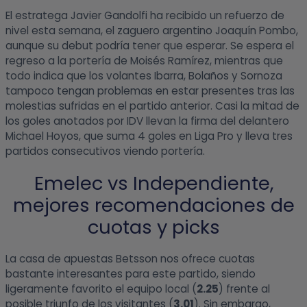
El estratega Javier Gandolfi ha recibido un refuerzo de
nivel esta semana, el zaguero argentino Joaquín Pombo,
aunque su debut podría tener que esperar. Se espera el
regreso a la portería de Moisés Ramírez, mientras que
todo indica que los volantes Ibarra, Bolaños y Sornoza
tampoco tengan problemas en estar presentes tras las
molestias sufridas en el partido anterior. Casi la mitad de
los goles anotados por IDV llevan la firma del delantero
Michael Hoyos, que suma 4 goles en Liga Pro y lleva tres
partidos consecutivos viendo portería.
Emelec vs Independiente,
mejores recomendaciones de
cuotas y picks
La casa de apuestas Betsson nos ofrece cuotas
bastante interesantes para este partido, siendo
ligeramente favorito el equipo local (
2.25
) frente al
posible triunfo de los visitantes (
3.01
). Sin embargo,