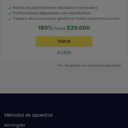
Bonos escalonados en depósitos mensuales
Promociones deportivas con reembolsos
Tablero de bonos para gestionar todas las promociones
180%
$20.000
hasta
Visitar
Analisis
*18+; Se aplican las condiciones generales.
Métodos de apuestas
Martingala