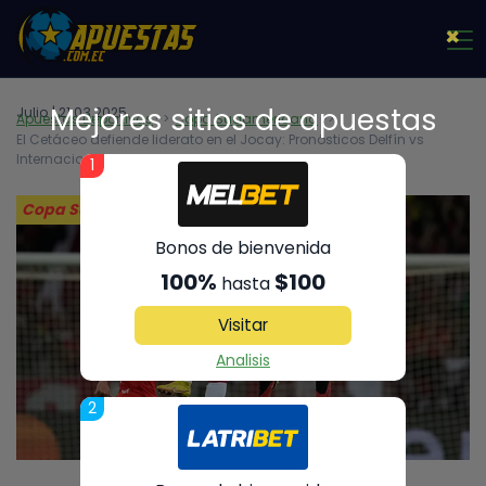
×
Mejores sitios de apuestas
Julio | 21.03.2025
Apuestas Deportivas
Copa Sudamericana
El Cetáceo defiende liderato en el Jocay: Pronósticos Delfín vs
Internacional
1
Copa Sudamericana
Bonos de bienvenida
100%
$100
hasta
Visitar
Analisis
2