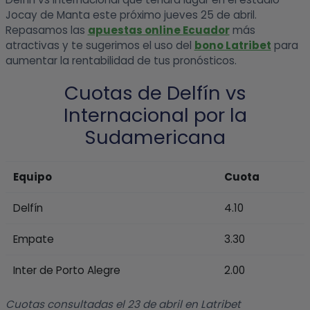
Jocay de Manta este próximo jueves 25 de abril.
Repasamos las
apuestas online Ecuador
más
atractivas y te sugerimos el uso del
bono Latribet
para
aumentar la rentabilidad de tus pronósticos.
Cuotas de Delfín vs
Internacional por la
Sudamericana
Equipo
Cuota
Delfín
4.10
Empate
3.30
Inter de Porto Alegre
2.00
Cuotas consultadas el 23 de abril en Latribet