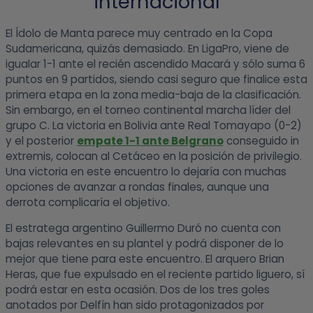
internacional
El Ídolo de Manta parece muy centrado en la Copa
Sudamericana, quizás demasiado. En LigaPro, viene de
igualar 1-1 ante el recién ascendido Macará y sólo suma 6
puntos en 9 partidos, siendo casi seguro que finalice esta
primera etapa en la zona media-baja de la clasificación.
Sin embargo, en el torneo continental marcha líder del
grupo C. La victoria en Bolivia ante Real Tomayapo (0-2)
y el posterior
empate 1-1 ante Belgrano
conseguido in
extremis, colocan al Cetáceo en la posición de privilegio.
Una victoria en este encuentro lo dejaría con muchas
opciones de avanzar a rondas finales, aunque una
derrota complicaría el objetivo.
El estratega argentino Guillermo Duró no cuenta con
bajas relevantes en su plantel y podrá disponer de lo
mejor que tiene para este encuentro. El arquero Brian
Heras, que fue expulsado en el reciente partido liguero, sí
podrá estar en esta ocasión. Dos de los tres goles
anotados por Delfín han sido protagonizados por