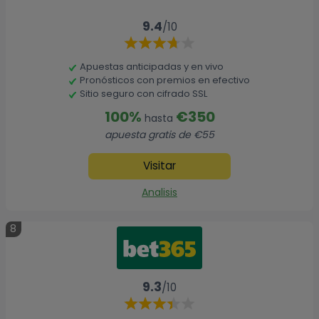
9.4
/10
Apuestas anticipadas y en vivo
Pronósticos con premios en efectivo
Sitio seguro con cifrado SSL
100%
€350
hasta
apuesta gratis de €55
Visitar
Analisis
8
9.3
/10