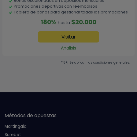
Bonos escalonados en depósitos mensuales
Promociones deportivas con reembolsos
Tablero de bonos para gestionar todas las promociones
180%
$20.000
hasta
Visitar
Analisis
*18+; Se aplican las condiciones generales.
Métodos de apuestas
Martingala
Surebet