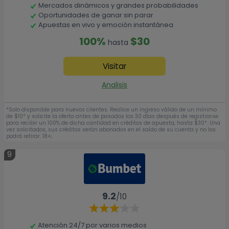
Mercados dinámicos y grandes probabilidades
Oportunidades de ganar sin parar
Apuestas en vivo y emoción instantánea
100%
$30
hasta
Visitar
Analisis
*Solo disponible para nuevos clientes. Realice un ingreso válido de un mínimo
de $10* y solicite la oferta antes de pasados los 30 días después de registrarse
para recibir un 100% de dicha cantidad en créditos de apuesta, hasta $30*. Una
vez solicitados, sus créditos serán abonados en el saldo de su cuenta y no los
podrá retirar. 18+;
9
9.2
/10
Atención 24/7 por varios medios