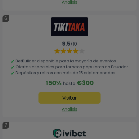
Analisis
6
9.5
/10
BetBuilder disponible para la mayoría de eventos
Ofertas especiales para torneos populares en Ecuador
Depósitos y retiros con más de 15 criptomonedas
150%
€300
hasta
Visitar
Analisis
7