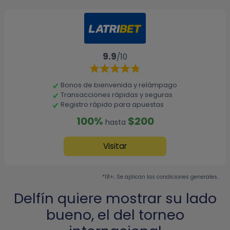
9.9
/10
Bonos de bienvenida y relámpago
Transacciones rápidas y seguras
Registro rápido para apuestas
100%
$200
hasta
Visitar
*18+; Se aplican las condiciones generales.
Delfín quiere mostrar su lado
bueno, el del torneo