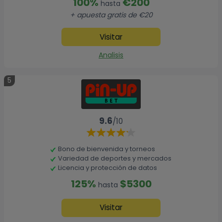
100%
€200
hasta
+ apuesta gratis de €20
Visitar
Analisis
5
9.6
/10
Bono de bienvenida y torneos
Variedad de deportes y mercados
Licencia y protección de datos
125%
$5300
hasta
Visitar