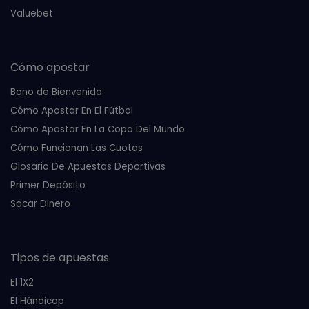
Valuebet
Cómo apostar
Bono de Bienvenida
Cómo Apostar En El Fútbol
Cómo Apostar En La Copa Del Mundo
Cómo Funcionan Las Cuotas
Glosario De Apuestas Deportivas
Primer Depósito
Sacar Dinero
Tipos de apuestas
El 1X2
El Hándicap